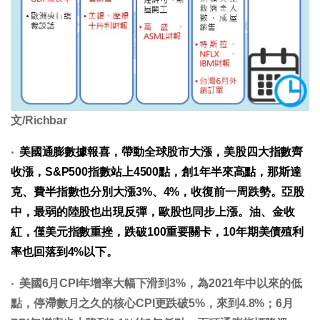
文/Richbar
‧
美國通膨數據報喜，帶動全球股市大漲，美股四大指數齊
收漲，S&P500指數站上4500點，創1年半來高點，那斯達
克、費半指數也分別大漲3%、4%，收復前一周跌勢。亞股
中，最弱的陸股也出現反彈，歐股也同步上漲。油、金收
紅，僅美元指數重挫，跌破100重要關卡，10年期美債殖利
率也回落到4%以下。
‧ 美國6月CPI年增率大幅下滑到3%，為2021年中以來的低
點，停滯數月之久的核心CPI更跌破5%，來到4.8%；6月