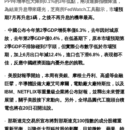
PPI年增率也大降到0.1%的3年低點，兩項通膨指標降溫，
為結束升息帶來曙光，芝商所FedWatch工具顯示，市
場預
期7月再升息1碼，之後不再升息的機率最高。
‧
中國公布今年第2季GDP增長率僅6.3%，去年因封城原
故，去年第2季GDP僅0.4%，在低基期下，原本市場預期第
2季GDP不排除碰到7字頭，但實際公布數字低於市場預
期，加上6月出口年減12.4%，進口也下滑6.8%，表現都不
佳，反應中國經濟面臨內憂外患的挑戰。
‧
美股財報季開始，本周有美銀、摩根士丹利、高盛等金融
巨擘，半導體設備大廠艾司摩爾，電動廠大廠特斯拉，以及
IBM、NETFLIX等重量級企業將公布財報，並釋出未來營運
展望，關乎美股接下來動向。另外，全球晶圓代工龍頭台積
電也將在20日召開法說。
‧
那斯達克交易所宣布將對那斯達克100指數的成分股權重
重新平衡，以降低大型科技股的影響，目前微軟、蘋果、特