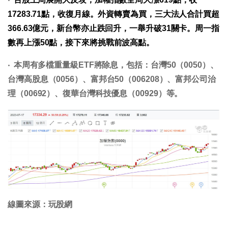
17283.71點，收復月線。外資轉賣為買，三大法人合計買超
366.63億元，新台幣亦止跌回升，一舉升破31關卡。周一指
數再上漲50點，接下來將挑戰前波高點。
‧ 本周有多檔重量級ETF將除息，包括：台灣50（0050）、
台灣高股息（0056）、富邦台50（006208）、富邦公司治
理（00692）、復華台灣科技優息（00929）等。
線圖來源：玩股網