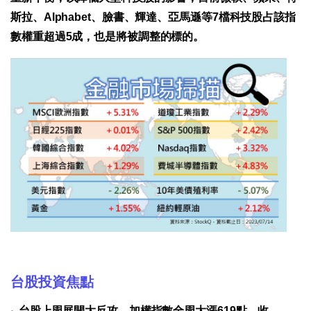
斯拉、Alphabet、臉書、輝達、亞馬遜等7檔科技股占該指
數權重超過5成，也是將被調整的標的。
台股投資焦點
‧
台股上周展開大反攻，加權指數全周大漲619點，收