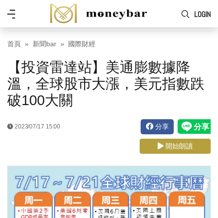
Skip to main content
功
LOGIN
能
表
首頁
新聞bar
國際財經
【投資雷達站】美通膨數據降
溫，全球股市大漲，美元指數跌
破100大關
分享
2023/07/17 15:00
開始朗讀