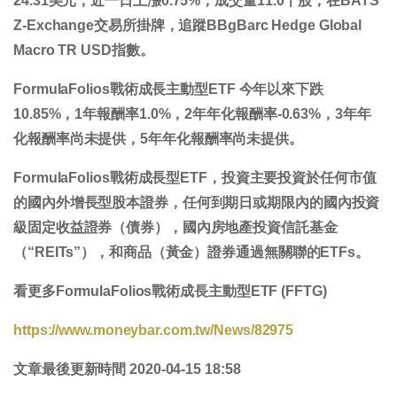
24.31
美元，近一日
上漲0.75%
，成交量
11.0
千股，在BATS
Z-Exchange交易所掛牌，追蹤BBgBarc Hedge Global
Macro TR USD指數。
FormulaFolios戰術成長主動型ETF 今年以來
下跌
10.85%
，1年報酬率
1.0%
，2年年化報酬率
-0.63%
，3年年
化報酬率
尚未提供
，5年年化報酬率
尚未提供
。
FormulaFolios戰術成長型ETF，投資主要投資於任何市值
的國內外增長型股本證券，任何到期日或期限內的國內投資
級固定收益證券（債券），國內房地產投資信託基金
（“REITs”），和商品（黃金）證券通過無關聯的ETFs。
看更多FormulaFolios戰術成長主動型ETF (FFTG)
https://www.moneybar.com.tw/News/82975
文章最後更新時間 2020-04-15 18:58