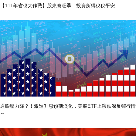
【111年省稅大作戰】股東會旺季—投資所得稅稅平安
通膨壓力降？！激進升息預期淡化，美股ETF上演跌深反彈行情
～