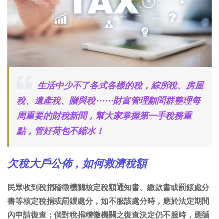
生活中少不了各式各樣的稅，綜所稅、房屋
稅、遺產稅、贈與稅⋯⋯財富管理顧問群整理每
周重要的財稅新聞，幫大家掌握第一手稅務重
點，管好荷包不縮水！
欠稅大戶公佈，如何救濟稅額
民眾收到稅捐稽徵機關核定稅額通知書、繳款書或罰鍰處分
書等核定稅捐或罰鍰處分，如不服該處分時，應於法定期間
內申請復查；倘對稅捐稽徵機關之復查決定仍不服時，應循