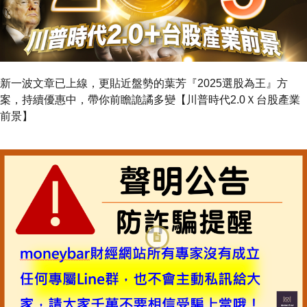
新一波文章已上線，更貼近盤勢的葉芳『2025選股為王』方
案，持續優惠中，帶你前瞻詭譎多變【川普時代2.0Ｘ台股產業
前景】