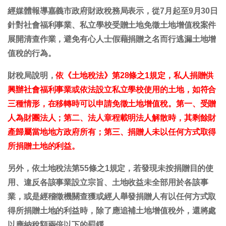
經媒體報導嘉義市政府財政稅務局表示，從7月起至9月30日
針對社會福利事業、私立學校受贈土地免徵土地增值稅案件
展開清查作業，避免有心人士假藉捐贈之名而行逃漏土地增
值稅的行為。
財稅局說明，
依《土地稅法》第28條之1規定，私人捐贈供
興辦社會福利事業或依法設立私立學校使用的土地，如符合
三種情形，在移轉時可以申請免徵土地增值稅。第一、受贈
人為財團法人；第二、法人章程載明法人解散時，其剩餘財
產歸屬當地地方政府所有；第三、捐贈人未以任何方式取得
所捐贈土地的利益。
另外，依土地稅法第55條之1規定，若發現未按捐贈目的使
用、違反各該事業設立宗旨、土地收益未全部用於各該事
業，或是經稽徵機關查獲或經人舉發捐贈人有以任何方式取
得所捐贈土地的利益時，除了應追補土地增值稅外，還將處
以應納稅額兩倍以下的罰鍰。