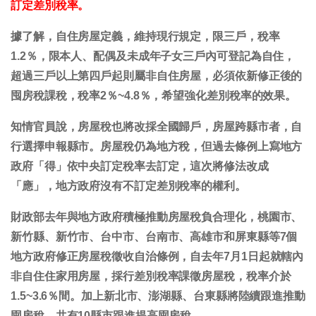
訂定差別稅率。
據了解，自住房屋定義，維持現行規定，限三戶，稅率
1.2％，限本人、配偶及未成年子女三戶內可登記為自住，
超過三戶以上第四戶起則屬非自住房屋，必須依新修正後的
囤房稅課稅，稅率2％~4.8％，希望強化差別稅率的效果。
知情官員說，房屋稅也將改採全國歸戶，房屋跨縣市者，自
行選擇申報縣市。房屋稅仍為地方稅，但過去條例上寫地方
政府「得」依中央訂定稅率去訂定，這次將修法改成
「應」，地方政府沒有不訂定差別稅率的權利。
財政部去年與地方政府積極推動房屋稅負合理化，桃園市、
新竹縣、新竹市、台中市、台南市、高雄市和屏東縣等7個
地方政府修正房屋稅徵收自治條例，自去年7月1日起就轄內
非自住住家用房屋，採行差別稅率課徵房屋稅，稅率介於
1.5~3.6％間。加上新北市、澎湖縣、台東縣將陸續跟進推動
囤房稅，共有10縣市跟進提高囤房稅。