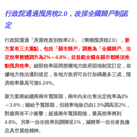
行政院通過囤房稅2.0，改採全國歸戶制認
定
行政院通過「房屋稅差別稅率2.0」（簡稱囤房稅2.0），
新
方案有三大重點，包括「縣市歸戶」調整為「全國歸戶、法
定稅率整體調升為2%～4.8%，並規範全國各縣市都將須推
動囤房稅率。
細部稅率區間授權地方政府因地制宜訂定，依
據地方稅法通則規定，各地方政府可自行加碼最多三成，囤
房稅率最高可達6.24%。
新方案將給建商兩年寬限期，兩年內未出售法定稅率為2%
～3.6%；雖給予寬限期，但稅率地板仍由1.5%調高至2%，
對建商有不小衝擊；超過兩年寬限期後，最高稅率將到
4.8%。另單一自住稅率則調降至1%，減輕單一自住者負擔
且具空屋稅精神。