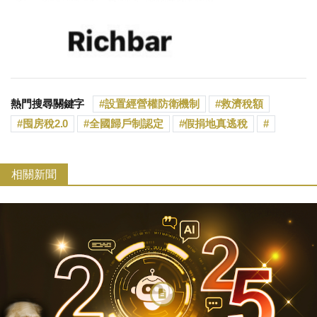
熱門搜尋關鍵字
設置經營權防衛機制
救濟稅額
囤房稅2.0
全國歸戶制認定
假捐地真逃稅
相關新聞