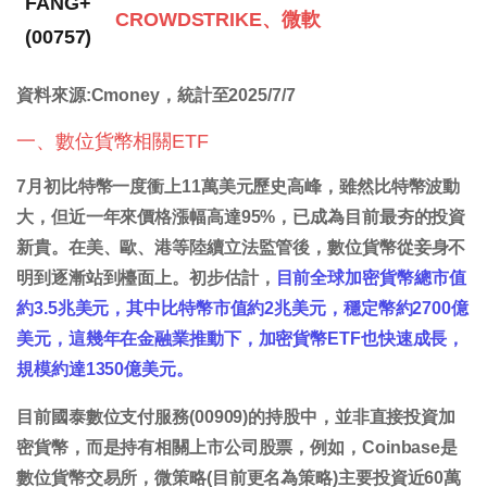
FANG+
CROWDSTRIKE、微軟
(00757)
資料來源:Cmoney，統計至2025/7/7
一、數位貨幣相關ETF
7月初比特幣一度衝上11萬美元歷史高峰，雖然比特幣波動
大，但近一年來價格漲幅高達95%，已成為目前最夯的投資
新貴。在美、歐、港等陸續立法監管後，數位貨幣從妾身不
明到逐漸站到檯面上。初步估計，
目前全球加密貨幣總市值
約3.5兆美元，其中比特幣市值約2兆美元，穩定幣約2700億
美元，這幾年在金融業推動下，加密貨幣ETF也快速成長，
規模約達1350億美元。
目前國泰數位支付服務(00909)的持股中，並非直接投資加
密貨幣，而是持有相關上市公司股票，例如，Coinbase是
數位貨幣交易所，微策略(目前更名為策略)主要投資近60萬