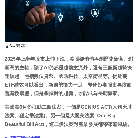
文/林奇芬
2025年上半年股市上沖下洗，美股卻悄悄再創歷史新高。創
新高的主軸，除了AI仍然是趨勢主流外，還有三個新趨勢快
速崛起，包括數位貨幣、國防科技、太空衛星等。從近期
ETF績效可以看出，新趨勢衝力十足。即使短期股市再度面
臨關稅震盪，但是掌握對的趨勢，才能成為長期贏家。
美國在6月份推動二個法案，一個是GENIUS ACT(又稱天才
法案、穩定幣法案)。另一個是大而美法案( One Big
Beautiful Bill Act)，這二個法案對產業發展都帶來新風貌。