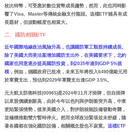
枚比特幣，可受惠於數位貨幣成長趨勢，然而，此也同時影
響了Visa、Master等傳統金融支付龍頭。這檔ETF雖具有成
長題材，但波動幅度也相當大。
二、國防相關ETF
近年國際地緣政治風險升高，也讓國防軍工類股持續成長。
除了美國大而美法案增加國防支出外，在美國要求下，北約
國家也同意逐步提高國防投資，到2035年達到GDP 5%規
模
，例如，德國政府已批准，未來五年將投入6490億歐元用
於軍費支出，預估到2029年軍費支出達GDP 3.5%。
元大航太防衛科技(00965)是2024年11月才掛牌，但自掛牌
以來股價續創新高，由於今年以色列與伊朗衝突升高，中東
更陷緊張情勢，後來美國介入，對伊朗核能設備發動奇襲，
並極積推動雙方暫時停火。然而全球政治緊張並未舒緩，隨
著各國都在強化國防設備，相關概念股也不寂寞。
這檔ETF