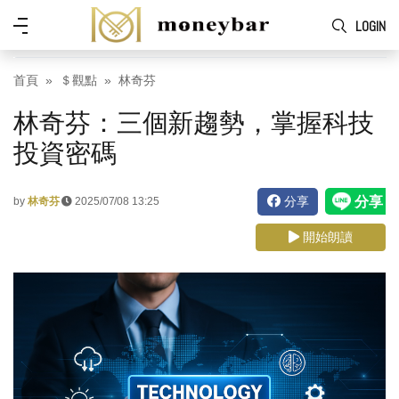
Skip to main content
功
LOGIN
能
表
首頁
＄觀點
林奇芬
林奇芬：三個新趨勢，掌握科技
投資密碼
分享
by
林奇芬
2025/07/08 13:25
開始朗讀