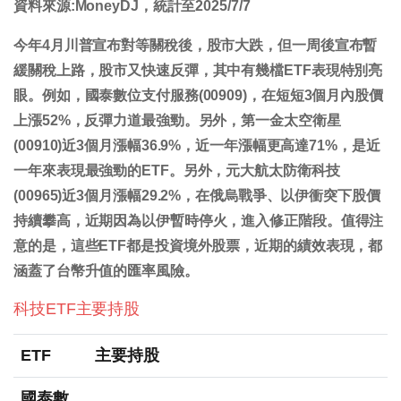
資料來源:MoneyDJ，統計至2025/7/7
今年4月川普宣布對等關稅後，股市大跌，但一周後宣布暫
緩關稅上路，股市又快速反彈，其中有幾檔ETF表現特別亮
眼。例如，國泰數位支付服務(00909)，在短短3個月內股價
上漲52%，反彈力道最強勁。另外，第一金太空衛星
(00910)近3個月漲幅36.9%，近一年漲幅更高達71%，是近
一年來表現最強勁的ETF。另外，元大航太防衛科技
(00965)近3個月漲幅29.2%，在俄烏戰爭、以伊衝突下股價
持續攀高，近期因為以伊暫時停火，進入修正階段。值得注
意的是，這些ETF都是投資境外股票，近期的績效表現，都
涵蓋了台幣升值的匯率風險。
科技ETF主要持股
ETF
主要持股
國泰數