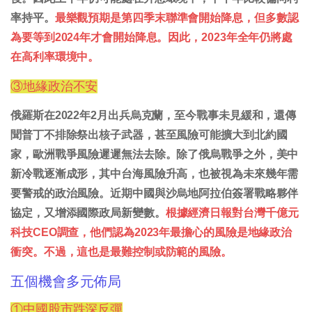
率持平。
最樂觀預期是第四季末聯準會開始降息，但多數認
為要等到2024年才會開始降息。因此，2023年全年仍將處
在高利率環境中。
③地緣政治不安
俄羅斯在2022年2月出兵烏克蘭，至今戰事未見緩和，還傳
聞普丁不排除祭出核子武器，甚至風險可能擴大到北約國
家，歐洲戰爭風險遲遲無法去除。除了俄烏戰爭之外，美中
新冷戰逐漸成形，其中台海風險升高，也被視為未來幾年需
要警戒的政治風險。近期中國與沙烏地阿拉伯簽署戰略夥伴
協定，又增添國際政局新變數。
根據經濟日報對台灣千億元
科技CEO調查，他們認為2023年最擔心的風險是地緣政治
衝突。不過，這也是最難控制或防範的風險。
五個機會多元佈局
①中國股市跌深反彈