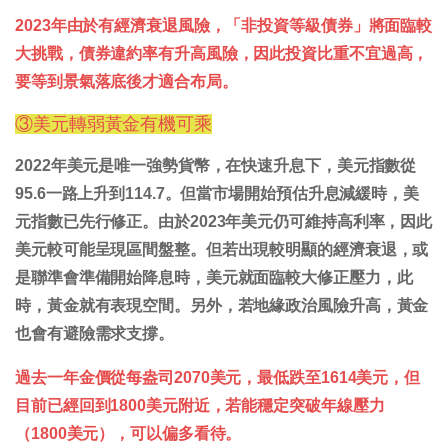
2023年由於有經濟衰退風險，「非投資等級債券」將面臨較
大挑戰，債券違約率有升高風險，因此投資比重不宜過高，
要等到景氣落底後才適合布局。
③美元轉弱黃金有機可乘
2022年美元是唯一強勢貨幣，在快速升息下，美元指數從
95.6一路上升到114.7。但當市場開始預估升息減緩時，美
元指數已先行修正。由於2023年美元仍可維持高利率，因此
美元較可能呈現區間盤整。但若出現較明顯的經濟衰退，或
是聯準會準備開始降息時，美元就面臨較大修正壓力，此
時，黃金就有表現空間。另外，若地緣政治風險升高，黃金
也會有避險需求支撐。
過去一年金價從每盎司2070美元，最低跌至1614美元，但
目前已經回到1800美元附近，若能穩定突破年線壓力
（1800美元），可以偏多看待。