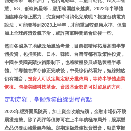
體是未來「新石油」，包括電動車、工廠自動化、AI人工智
慧、5G、低軌衛星等，應用範圍越來越廣。2022年半導體
面臨庫存修正壓力，究竟何時可消化完成呢？根據台積電的
說法，可能要等到2023上半年，才能重回較健康水準。但若
加上全球經濟景氣下滑，或許落底時間還會延後一些。
然而各國為了地緣政治風險考量，目前都積極拓展高階半導
體投資，包括美國、日本、韓國、台灣等都有政策性投資，
中國在美國高階技術限制下，也將積極發展成熟製程半導
體。半導體在庫存修正完成後，中長線仍然看好，短線雖然
仍有雜音，
投資人可以定期定額分批佈局，等待半導體產業
恢復。包括美國科技基金、台股基金都是可以留意的方向。
定期定額，掌握微笑曲線甜蜜買點
2023年經濟面風險高，加上資金收縮持續，金融市場仍不脫
震盪走勢。除了高評等債券可在上半年積極布局外，股票型
產品仍要面臨景氣考驗。定期定額最佳投資機會，就是掌握