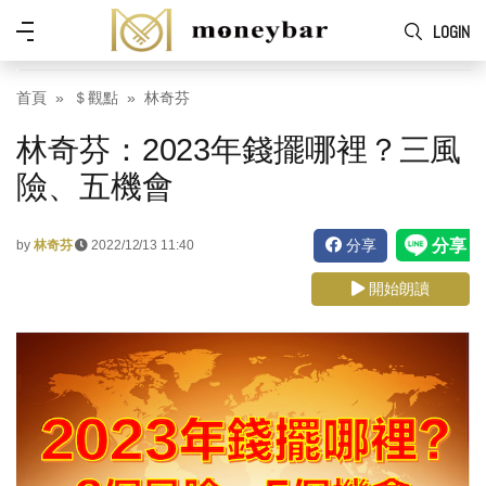
Skip to main content
功
LOGIN
能
表
首頁
＄觀點
林奇芬
林奇芬：2023年錢擺哪裡？三風
險、五機會
分享
by
林奇芬
2022/12/13 11:40
開始朗讀