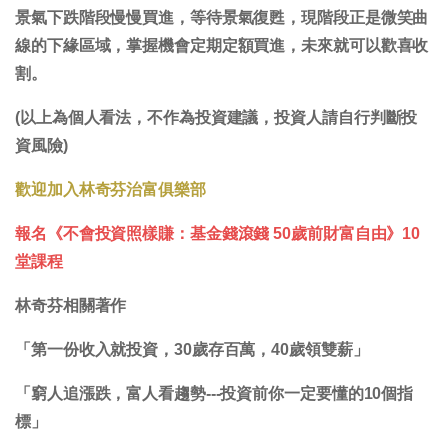
景氣下跌階段慢慢買進，等待景氣復甦，現階段正是微笑曲
線的下緣區域，掌握機會定期定額買進，未來就可以歡喜收
割。
(以上為個人看法，不作為投資建議，投資人請自行判斷投
資風險)
歡迎加入林奇芬治富俱樂部
報名《不會投資照樣賺：基金錢滾錢 50歲前財富自由》10
堂課程
林奇芬相關著作
「第一份收入就投資，30歲存百萬，40歲領雙薪」
「窮人追漲跌，富人看趨勢---投資前你一定要懂的10個指
標」