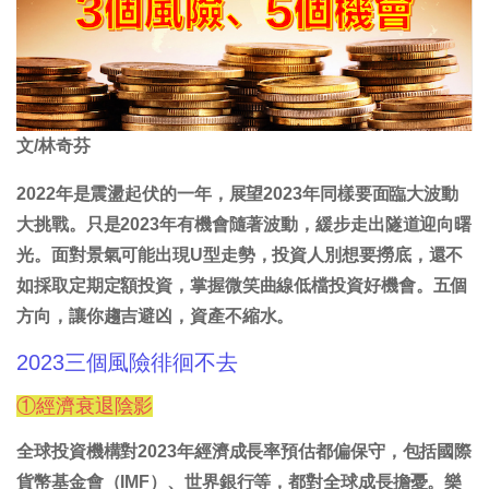
文/林奇芬
2022年是震盪起伏的一年，展望2023年同樣要面臨大波動
大挑戰。只是2023年有機會隨著波動，緩步走出隧道迎向曙
光。面對景氣可能出現U型走勢，投資人別想要撈底，還不
如採取定期定額投資，掌握微笑曲線低檔投資好機會。五個
方向，讓你趨吉避凶，資產不縮水。
2023三個風險徘徊不去
①經濟衰退陰影
全球投資機構對2023年經濟成長率預估都偏保守，包括國際
貨幣基金會（IMF）、世界銀行等，都對全球成長擔憂。樂