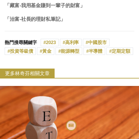
「藏富-我用基金賺到一輩子的財富」
「治富-社長的理財私筆記」
熱門搜尋關鍵字
2023
高利率
中國股市
投資等級債
黃金
能源轉型
半導體
定期定額
更多林奇芬相關文章