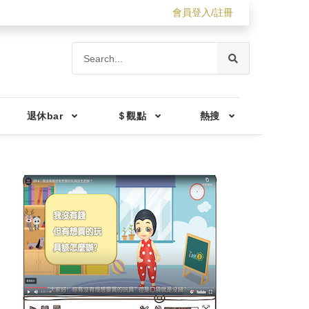
會員登入/註冊
退休bar
＄觀點
熱搜