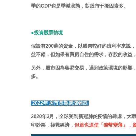
季的GDP也是季減狀態，對股市干擾因素多。
●投資股票情境
假設有200萬的資金，以股票較好的殖利率來說，
益不錯，但如果有買房自住的需求，存股的收益
另外，股市因為容易交易，遇到政策環境的影響
多。
2022年 房市長期易漲難跌
2020年3月，全球受到新冠肺炎疫情的肆虐，大
印鈔票，拯救經濟，
但這也迫使「錢幣變薄」，