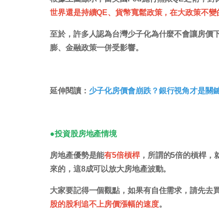
世界還是持續QE、貨幣寬鬆政策，在大政策不變
至於，許多人認為台灣少子化為什麼不會讓房價
膨、金融政策一併受影響。
延伸閱讀：
少子化房價會崩跌？銀行視角才是關鍵
●投資股房地產情境
房地產優勢是能
有5倍槓桿
，所謂的5倍的槓桿，
來的，這8成可以放大房地產波動。
大家要記得一個觀點，如果有自住需求，請先去
股的股利追不上房價漲幅的速度
。