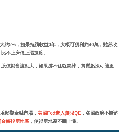
大約5%，如果持續收益4年，大概可獲利約40萬，雖然收
，比不上房價上漲速度。
，股價就會波動大，如果撐不住就賣掉，實質虧損可能更
環境影響金融市場，
美國Fed進入無限QE
，各國政府不斷的
資金轉投房地產
，使得房地產不斷上漲。