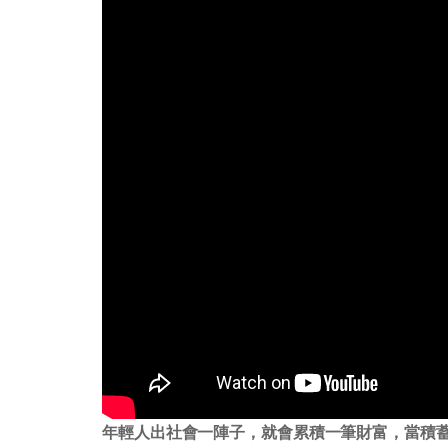
年輕人出社會一陣子，就會累積一筆財富，當積蓄達