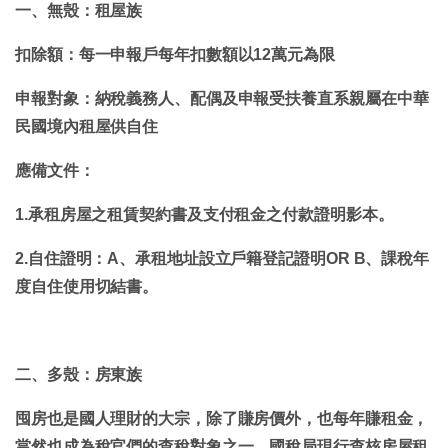
一、無殼：租屋族
扣除額：每一申報戶每年扣數額以12萬元為限
申報對象：納稅義務人、配偶及申報
受扶養直系親屬
在中華
民國
境內租屋供自住
應備文件：
1.承租房屋之租賃契約書及支付租金之付款證明影本。
2.自住證明：A、承租地址設立戶籍登記證明OR B、課稅年
度自住使用切結書。
二、多殼：房東族
囤房也是國人理財的大宗，除了賺房價外，也每年賺租金，
當然也成為稅官們的查稅對象之一，國稅局現行查核房屋租