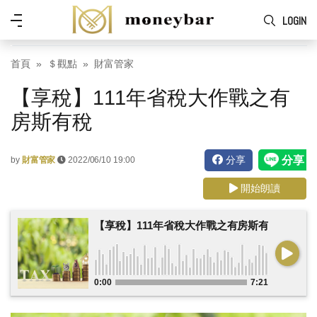
Skip to main content
功
LOGIN
能
表
首頁
＄觀點
財富管家
【享稅】111年省稅大作戰之有
房斯有稅
分享
by
財富管家
2022/06/10 19:00
開始朗讀
【享稅】111年省稅大作戰之有房斯有稅
0:00
7:21