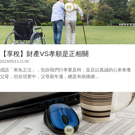
【享稅】財產VS孝順是正相關
2023/05/13 21:00
成語「皋魚之泣」，告訴我們行孝要及時，並且以真誠的心來奉養
父母，但在現實中，父母親年邁，總是有病痛纏...