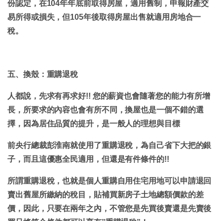
份認定，在104年年底前取得房屋，適用舊制，申報財產交
易所得或損失，但105年後取得房屋出售就適用房地合一
稅。
五、換殼：重購退稅
人都說，先求有再求好!! 您的薪資也會隨著您的能力有所增
長，所要求的內容也會有所不同，換屋也是一個不錯的選
擇，因為居住品質的提升，是一般人的理想與目標
前央行總裁彭淮南就使用了重購退稅，為自己省下大把的銀
子，而且這優惠全民適用，但還是有件條件的!!
所謂重購退稅，也就是個人重購自用住宅用地可以申請退回
賣出舊屋所繳納的稅目，貼補買新房子土地總額價款的差
價，因此，只要在兩年之內，不管您是先買後賣還是先賣後