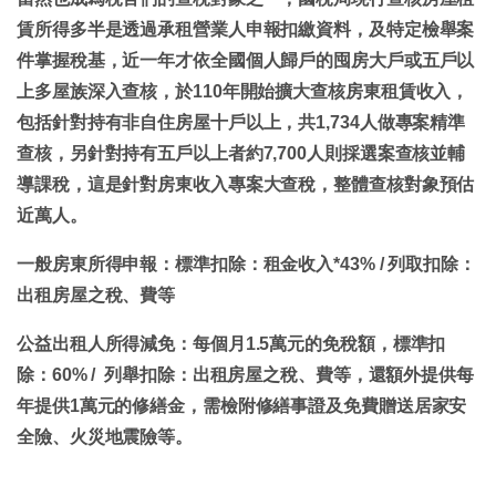
賃所得多半是透過承租營業人申報扣繳資料，及特定檢舉案
件掌握稅基，近一年才依全國個人歸戶的囤房大戶或五戶以
上多屋族深入查核，於110年開始擴大查核房東租賃收入，
包括針對持有非自住房屋十戶以上，共1,734人做專案精準
查核，另針對持有五戶以上者約7,700人則採選案查核並輔
導課稅，這是針對房東收入專案大查稅，整體查核對象預估
近萬人。
一般房東所得申報：標準扣除：租金收入*43% / 列取扣除：
出租房屋之稅、費等
公益出租人所得減免：每個月1.5萬元的免稅額，標準扣
除：60% / 列舉扣除：出租房屋之稅、費等，還額外提供每
年提供1萬元的修繕金，需檢附修繕事證及免費贈送居家安
全險、火災地震險等。