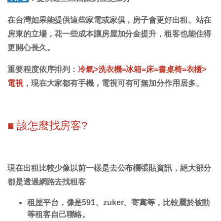
在台灣如果能提供這些家電或家俱，房子會更好出租。站在
房東的立場，花一些成本讓房屋加分金提升，租客也能住得
更開心長久。
重要程度依序排列：
冷氣>洗衣機=冰箱=床=書桌椅=衣櫃>
電視
，現在大家都有手機，電視可有可無加分作用居多。
■ 該怎麼找房客?
現在出租比較少像以前一樣是去公布欄張貼資訊，絕大部分
都是透過網路去找租客
租屋平台
，像是591、zuker、寄寓等，比較屬於被動
等租客自己聯絡。