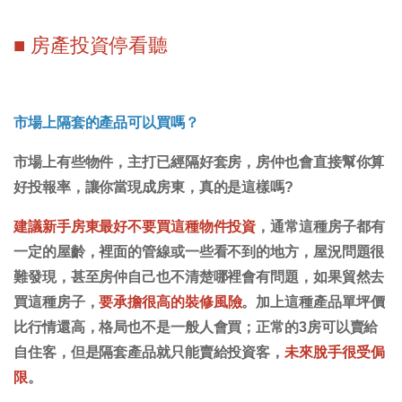
■ 房產投資停看聽
市場上隔套的產品可以買嗎？
市場上有些物件，主打已經隔好套房，房仲也會直接幫你算
好投報率，讓你當現成房東，真的是這樣嗎?
建議新手房東最好不要買這種物件投資
，通常這種房子都有
一定的屋齡，裡面的管線或一些看不到的地方，屋況問題很
難發現，甚至房仲自己也不清楚哪裡會有問題，如果貿然去
買這種房子，
要承擔很高的裝修風險
。加上這種產品單坪價
比行情還高，格局也不是一般人會買；正常的3房可以賣給
自住客，但是隔套產品就只能賣給投資客，
未來脫手很受侷
限
。