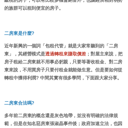
繳稅的房子，可以有比較多機會納管外，也讓經濟相對弱勢
的族群可以租到便宜的房子。
二房東是什麼?
近年新興的一個詞「包租代管」就是大家常聽到的「二房
東」，其經營模式是
透過轉租來賺取價差
；對屋主來說，把
房子租給二房東就不用事必躬親，只要等著收租金、對二房
東來說，不用買房子只要付租金就能做生意。但是要如何從
轉租中獲得利潤? 中間其實有很多學問，下面跟大家分享。
二房東合法嗎?
多年前二房東的概念還是灰色地帶，並沒有明確的法律規
範，但是在知名惡房東張淑晶事件後；政府加速立法，也因