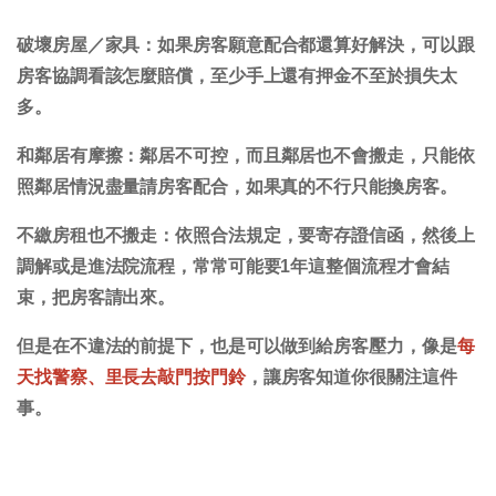
破壞房屋／家具：
如果房客願意配合都還算好解決，可以跟
房客協調看該怎麼賠償，至少手上還有押金不至於損失太
多。
和鄰居有摩擦：
鄰居不可控，而且鄰居也不會搬走，只能依
照鄰居情況盡量請房客配合，如果真的不行只能換房客。
不繳房租也不搬走：
依照合法規定，要寄存證信函，然後上
調解或是進法院流程，常常可能要1年這整個流程才會結
束，把房客請出來。
但是在不違法的前提下，也是可以做到給房客壓力，像是
每
天找警察、里長去敲門按門鈴
，讓房客知道你很關注這件
事。