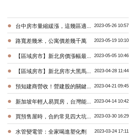
●
2023-05-26 10:57
台中房市量縮緩漲，這幾區適合進場！台中海線 | 水湳 | 烏日 | 北屯 | 台中市政府
●
2023-05-19 10:10
路寬差幾米，公寓價差幾千萬
●
2023-05-05 10:46
【區域房市】新北房價漲幅最高–土城暫緩重劃區
●
2023-04-28 11:44
【區域房市】新北房市大黑馬！土城區房價上漲的三大原因？
●
2023-04-21 09:45
預知建商營收！營建股的關鍵指標與操作秘訣
●
2023-04-14 10:42
新加坡年輕人易買房，台灣能借鏡？房市回溫？住商徐佳馨獨家分析
●
2023-03-30 16:29
買預售屋時，合約常見四大坑！你踩到了幾坑？
●
2023-03-24 17:11
水管變電管：全家喝進塑化劑