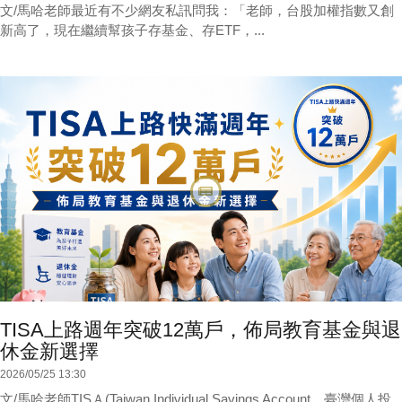
文/馬哈老師最近有不少網友私訊問我：「老師，台股加權指數又創
新高了，現在繼續幫孩子存基金、存ETF，...
TISA上路週年突破12萬戶，佈局教育基金與退
休金新選擇
2026/05/25 13:30
文/馬哈老師TISＡ(Taiwan Individual Savings Account，臺灣個人投...