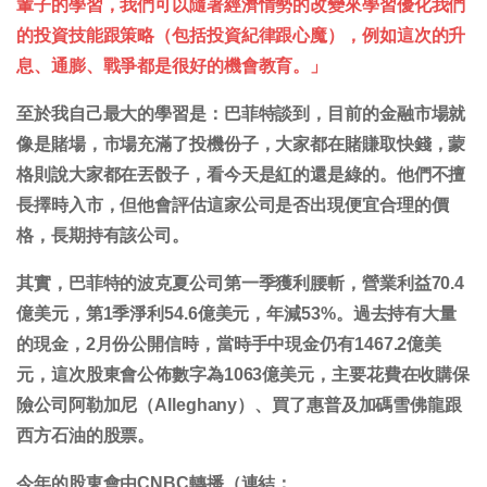
輩子的學習，我們可以隨著經濟情勢的改變來學習優化我們
的投資技能跟策略（包括投資紀律跟心魔），例如這次的升
息、通膨、戰爭都是很好的機會教育。」
至於我自己最大的學習是：巴菲特談到，目前的金融市場就
像是賭場，市場充滿了投機份子，大家都在賭賺取快錢，蒙
格則說大家都在丟骰子，看今天是紅的還是綠的。他們不擅
長擇時入市，但他會評估這家公司是否出現便宜合理的價
格，長期持有該公司。
其實，巴菲特的波克夏公司第一季獲利腰斬，營業利益70.4
億美元，第1季淨利54.6億美元，年減53%。過去持有大量
的現金，2月份公開信時，當時手中現金仍有1467.2億美
元，這次股東會公佈數字為1063億美元，主要花費在收購保
險公司阿勒加尼（Alleghany）、買了惠普及加碼雪佛龍跟
西方石油的股票。
今年的股東會由CNBC轉播（連結：