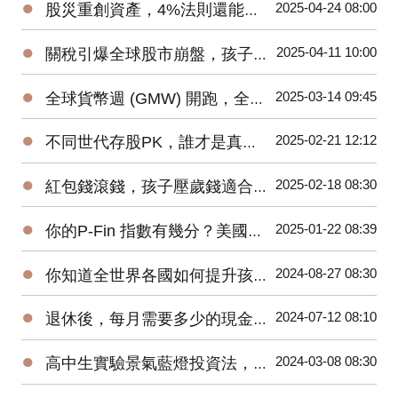
●
2025-04-24 08:00
股災重創資產，4%法則還能讓我們安穩退休嗎？
●
2025-04-11 10:00
關稅引爆全球股市崩盤，孩子的教育金該如何安心布局？
●
2025-03-14 09:45
全球貨幣週 (GMW) 開跑，全世界各國如何推廣青少年金錢教育?
●
2025-02-21 12:12
不同世代存股PK，誰才是真正的投資贏家？
●
2025-02-18 08:30
紅包錢滾錢，孩子壓歲錢適合投資哪些基金？
●
2025-01-22 08:39
你的P-Fin 指數有幾分？美國人只能正確回答48%的問題
●
2024-08-27 08:30
你知道全世界各國如何提升孩子們的金融素養？
●
2024-07-12 08:10
退休後，每月需要多少的現金流？58%的人覺得10萬元才夠
●
2024-03-08 08:30
高中生實驗景氣藍燈投資法，一年後獲利近20%