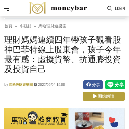
Skip to main content
功
LOGIN
能
表
首頁
＄觀點
馬哈理財遊樂園
理財媽媽連續四年帶孩子觀看股
神巴菲特線上股東會，孩子今年
最有感：虛擬貨幣、抗通膨投資
及投資自己
分享
by
馬哈理財遊樂園
2022/05/04 15:00
開始朗讀