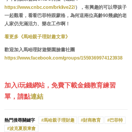
https://www.cnbc.com/brklive22/
），有興趣的可以帶孩子
一起觀看，看看巴菲特跟蒙格，為何這兩位高齡90幾歲的老
人家仍充滿活力、樂在工作啊！
看更多《馬哈親子理財趣文章》
歡迎加入馬哈理財遊樂園臉書社團
https://www.facebook.com/groups/1559369974123938
加入i玩錢網站，免費下載金錢教育練習
單，請點
連結
熱門搜尋關鍵字
馬哈親子理財趣
財商教育
巴菲特
波克夏股東會