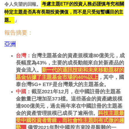
令人失望的回報。
考慮主題ETF的投資人務必謹慎考究相關
特定主題是否具有長期投資價值，而不是只受短暫矚目的主
題。
」
報告摘要：
亞洲
台灣：
台灣主題基金的資產規模達80億美元，成
長幅度為43%，主要的成長動能來自於新產品的
資金流入。
新一代的通訊技術和未來移動題材的
基金佔據了主題基金市場的40%以上
，其中，國
泰台灣5G+ ETF是台灣最大的主題基金。
中國：
截至2021年12月，在中國註冊的主題基
金數量已增加至373檔。這些基金的資產總規模
達900億美元，過去兩年來在中國註冊的主題基
金的資產管理規模已成長了逾兩倍。
科技主題最
受中國投資者青睞，而社會性主題則有式微的趨
勢。
儘管2021年對中國股市來說是艱難的一