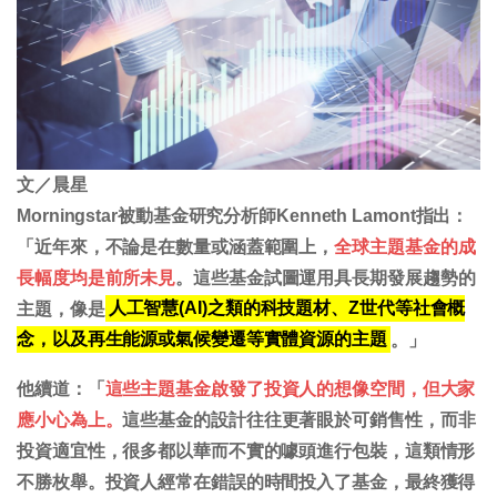
文／晨星
Morningstar被動基金研究分析師Kenneth Lamont指出：
「近年來，不論是在數量或涵蓋範圍上，
全球主題基金的成
長幅度均是前所未見
。
這些基金試圖運用具長期發展趨勢的
主題，像是
人工智慧(AI)之類的科技題材、Z世代等社會概
念，以及再生能源或氣候變遷等實體資源的主題
。」
他續道：「
這些主題基金啟發了投資人的想像空間，但大家
應小心為上。
這些基金的設計往往更著眼於可銷售性，而非
投資適宜性，很多都以華而不實的噱頭進行包裝，這類情形
不勝枚舉。投資人經常在錯誤的時間投入了基金，最終獲得