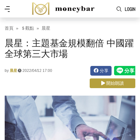
Skip to main content
功
LOGIN
能
表
首頁
＄觀點
晨星
晨星：主題基金規模翻倍 中國躍
全球第三大市場
分享
by
晨星
2022/04/12 17:00
開始朗讀