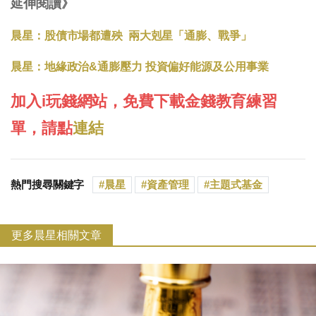
延伸閱讀》
晨星：股債市場都遭殃 兩大剋星「通膨、戰爭」
晨星：地緣政治&通膨壓力 投資偏好能源及公用事業
加入i玩錢網站，免費下載金錢教育練習
單，請點
連結
熱門搜尋關鍵字
晨星
資產管理
主題式基金
更多晨星相關文章