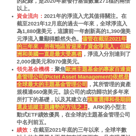
的紀錄，是2020年新發行基金數量271檔的兩倍
以上。
資金流向：
2021年的淨流入尤其值得關注。在
截至2021年12月底的過去一年來，全球淨流入
為1,880億美元，這讓前一年創新高的1,390億美
元淨流入量顯得黯然失色。
儘管在截至2021年
的三年來，所有地區皆迎來了資金淨流入，但歐
洲和美國一直是最大受惠者
，淨流入分別達到了
2,000億美元和970億美元。
領先基金機構：
聚焦
歐洲主題基金的專家百達資
產管理公司(Pictet Asset Management)依然是
全球最大的主題基金管理公司
，其所管理的資產
規模達660億美元。該公司的成功歸功於多年來
所打下的基礎，以及其建立在
慎重選擇和長期篩
選及追蹤主題趨勢的方法之上
。ARK的小型主
動式ETF績效優異，在全球的主題基金管理公司
中名列前五。
績效：
在截至2021年底的三年以來，全球半數