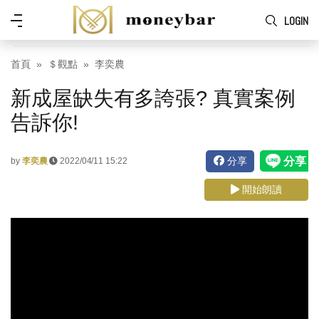
Skip to main content
功
LOGIN
能
表
首頁
＄觀點
李奕農
新成屋缺失有多誇張? 真實案例
告訴你!
分享
by
李奕農
2022/04/11 15:22
開始朗讀