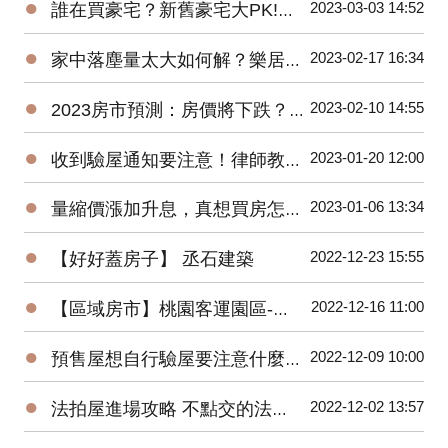
●
2023-03-03 14:52
誰在買豪宅？新舊豪宅大PK!遠雄豪宅銷售團隊親身分享-遠雄Park One
●
2023-02-17 16:34
家中落塵量太大如何解？樂居創辦人Pearl換紗窗體驗大公開！
●
2023-02-10 14:55
2023房市預測：房價將下跌？萬事俱備，尚欠東風！
●
2023-01-20 12:00
收到驗屋通知要注意！律師教你判斷合不合理
●
2023-01-06 13:34
量縮價漲加升息，真想買房怎麼辦？買預售屋還是中古屋？
●
2022-12-23 15:55
【好好蓋房子】 丞石建築
●
2022-12-16 11:00
【區域房市】桃園客運園區-被遺忘的重劃區翻紅！２字頭交易量爆衝有潛力嗎?
●
2022-12-09 10:00
預售屋想自行驗屋要注意什麼？問題最常出在這！
●
2022-12-02 13:57
法拍屋進場攻略 不點交的法拍屋也能買