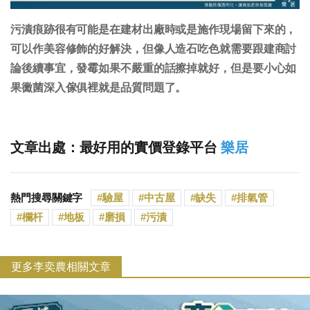
污漬痕跡很有可能是在建材出廠時或是施作現場留下來的，
可以作美容修飾的好解決，但像人造石吃色就需要跟建商討
論後續事宜，發霉如果不嚴重的話擦掉就好，但是要小心如
果黴菌深入傢俱裡就是品質問題了。
文章出處：最好用的實價登錄平台
樂居
熱門搜尋關鍵字
驗屋
中古屋
缺失
排氣管
欄杆
地板
磨損
污漬
更多李奕農相關文章