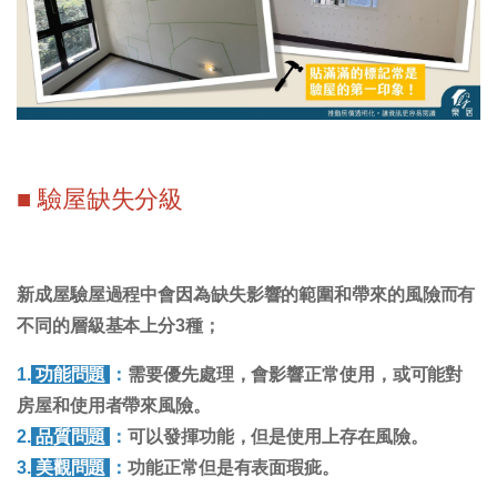
■ 驗屋缺失分級
新成屋驗屋過程中會因為缺失影響的範圍和帶來的風險而有
不同的層級基本上分3種；
1.
功能問題
：
需要優先處理，會影響正常使用，或可能對
房屋和使用者帶來風險。
2.
品質問題
：
可以發揮功能，但是使用上存在風險。
3.
美觀問題
：
功能正常但是有表面瑕疵。