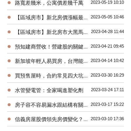
●
2023-05-19 10:10
路寬差幾米，公寓價差幾千萬
●
2023-05-05 10:46
【區域房市】新北房價漲幅最高–土城暫緩重劃區
●
2023-04-28 11:44
【區域房市】新北房市大黑馬！土城區房價上漲的三大原因？
●
2023-04-21 09:45
預知建商營收！營建股的關鍵指標與操作秘訣
●
2023-04-14 10:42
新加坡年輕人易買房，台灣能借鏡？房市回溫？住商徐佳馨獨家分析
●
2023-03-30 16:29
買預售屋時，合約常見四大坑！你踩到了幾坑？
●
2023-03-24 17:11
水管變電管：全家喝進塑化劑
●
2023-03-17 15:22
房子容不容易漏水跟結構有關係？戴雲發教你怎麼看！
●
2023-03-10 17:36
信義房屋股價領先房價變化？準確率超高！