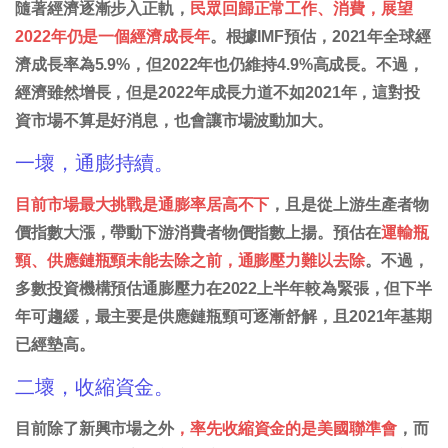
隨著經濟逐漸步入正軌，
民眾回歸正常工作、消費，展望
2022年仍是一個經濟成長年
。根據IMF預估，2021年全球經
濟成長率為5.9%，但2022年也仍維持4.9%高成長。不過，
經濟雖然增長，但是2022年成長力道不如2021年，這對投
資市場不算是好消息，也會讓市場波動加大。
一壞，通膨持續。
目前市場最大挑戰是通膨率居高不下
，且是從上游生產者物
價指數大漲，帶動下游消費者物價指數上揚。預估在
運輸瓶
頸、供應鏈瓶頸未能去除之前，通膨壓力難以去除
。不過，
多數投資機構預估通膨壓力在2022上半年較為緊張，但下半
年可趨緩，最主要是供應鏈瓶頸可逐漸舒解，且2021年基期
已經墊高。
二壞，收縮資金。
目前除了新興市場之外
，率先收縮資金的是美國聯準會
，而