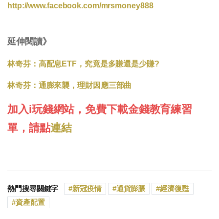
http://www.facebook.com/mrsmoney888
延伸閱讀》
林奇芬：高配息ETF，究竟是多賺還是少賺?
林奇芬：通膨來襲，理財因應三部曲
加入i玩錢網站，免費下載金錢教育練習
單，請點
連結
熱門搜尋關鍵字
新冠疫情
通貨膨脹
經濟復甦
資產配置