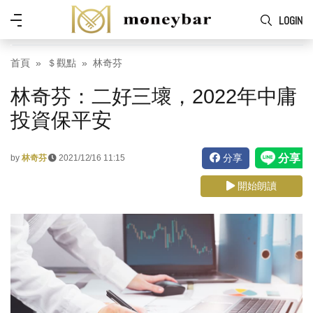
Skip to main content
功
LOGIN
能
表
首頁
＄觀點
林奇芬
林奇芬：二好三壞，2022年中庸
投資保平安
分享
by
林奇芬
2021/12/16 11:15
開始朗讀