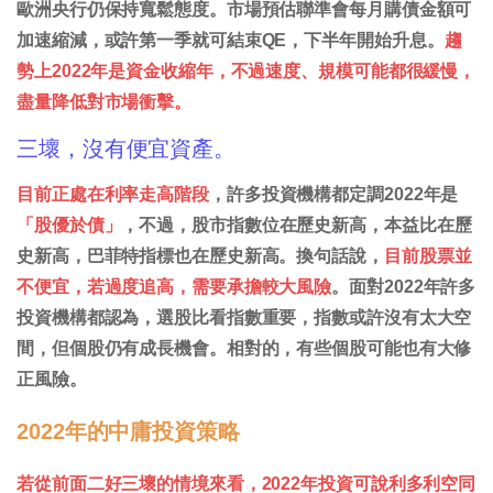
歐洲央行仍保持寬鬆態度。市場預估聯準會每月購債金額可
加速縮減，或許第一季就可結束QE，下半年開始升息。
趨
勢上2022年是資金收縮年，不過速度、規模可能都很緩慢，
盡量降低對市場衝擊。
三壞，沒有便宜資產。
目前正處在利率走高階段
，許多投資機構都定調2022年是
「股優於債」
，不過，股市指數位在歷史新高，本益比在歷
史新高，巴菲特指標也在歷史新高。換句話說，
目前股票並
不便宜，若過度追高，需要承擔較大風險
。面對2022年許多
投資機構都認為，選股比看指數重要，指數或許沒有太大空
間，但個股仍有成長機會。相對的，有些個股可能也有大修
正風險。
2022年的中庸投資策略
若從前面二好三壞的情境來看，2022年投資可說利多利空同