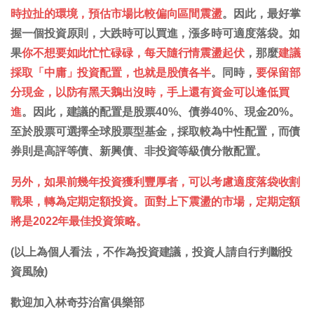
時拉扯的環境，預估市場比較偏向區間震盪
。因此，最好掌
握一個投資原則，大跌時可以買進，漲多時可適度落袋。如
果
你不想要如此忙忙碌碌，每天隨行情震盪起伏
，那麼
建議
採取「中庸」投資配置，也就是股債各半
。同時，
要保留部
分現金，以防有黑天鵝出沒時，手上還有資金可以逢低買
進
。因此，建議的配置是股票40%、債券40%、現金20%。
至於股票可選擇全球股票型基金，採取較為中性配置，而債
券則是高評等債、新興債、非投資等級債分散配置。
另外，如果前幾年投資獲利豐厚者，可以考慮適度落袋收割
戰果，轉為定期定額投資。面對上下震盪的市場，定期定額
將是2022年最佳投資策略。
(以上為個人看法，不作為投資建議，投資人請自行判斷投
資風險)
歡迎加入林奇芬治富俱樂部