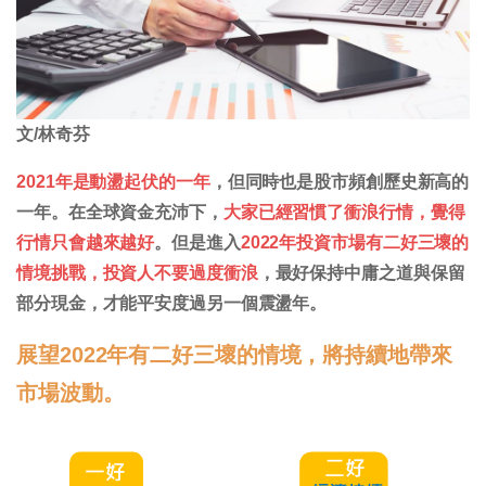
文/林奇芬
2021年是動盪起伏的一年
，但同時也是股市頻創歷史新高的
一年。在全球資金充沛下，
大家已經習慣了衝浪行情，覺得
行情只會越來越好
。但是進入
2022年投資市場有二好三壞的
情境挑戰，投資人不要過度衝浪
，最好保持中庸之道與保留
部分現金，才能平安度過另一個震盪年。
展望2022年有二好三壞的情境，將持續地帶來
市場波動。