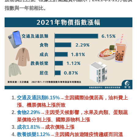
指數與一年前相比。
交通及通訊類6.15%
→主因國際油價居高，油料費上
漲、機票價格上漲所致
食物2.29%
→主因受天候影響，水果及肉類、蛋類蔬
菜價格分別上漲、國際原物料上漲
成衣1.81%
→成衣價格上漲
教養娛樂1.12%
→主因國內旅遊隨疫情趨緩而回溫