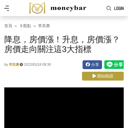
Skip to main content
功
LOGIN
能
表
首頁
＄觀點
李奕農
降息，房價漲！升息，房價漲？
房價走向關注這3大指標
分享
by
李奕農
2022/01/18 09:30
開始朗讀