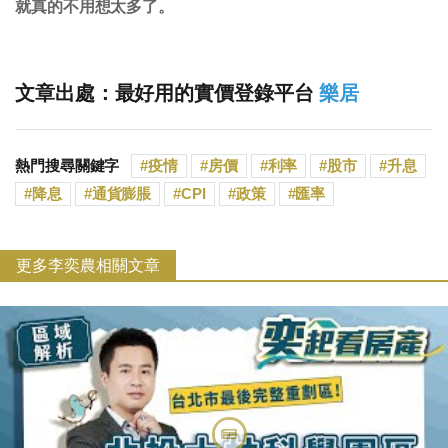
就真的不用想太多了。
文章出處：最好用的實價登錄平台
樂居
熱門搜尋關鍵字
疫情
房價
利率
股市
升息
降息
通貨膨脹
CPI
政策
匯率
更多李奕農相關文章