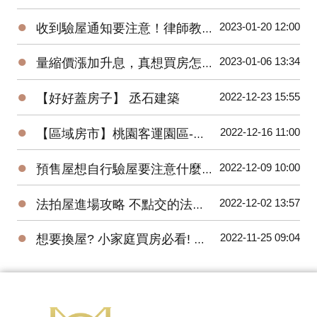
●
2023-01-20 12:00
收到驗屋通知要注意！律師教你判斷合不合理
●
2023-01-06 13:34
量縮價漲加升息，真想買房怎麼辦？買預售屋還是中古屋？
●
2022-12-23 15:55
【好好蓋房子】 丞石建築
●
2022-12-16 11:00
【區域房市】桃園客運園區-被遺忘的重劃區翻紅！２字頭交易量爆衝有潛力嗎?
●
2022-12-09 10:00
預售屋想自行驗屋要注意什麼？問題最常出在這！
●
2022-12-02 13:57
法拍屋進場攻略 不點交的法拍屋也能買
●
2022-11-25 09:04
想要換屋? 小家庭買房必看! 預售屋三房全解析