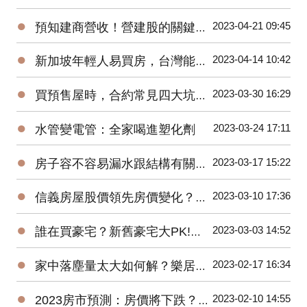
●
2023-04-21 09:45
預知建商營收！營建股的關鍵指標與操作秘訣
●
2023-04-14 10:42
新加坡年輕人易買房，台灣能借鏡？房市回溫？住商徐佳馨獨家分析
●
2023-03-30 16:29
買預售屋時，合約常見四大坑！你踩到了幾坑？
●
2023-03-24 17:11
水管變電管：全家喝進塑化劑
●
2023-03-17 15:22
房子容不容易漏水跟結構有關係？戴雲發教你怎麼看！
●
2023-03-10 17:36
信義房屋股價領先房價變化？準確率超高！
●
2023-03-03 14:52
誰在買豪宅？新舊豪宅大PK!遠雄豪宅銷售團隊親身分享-遠雄Park One
●
2023-02-17 16:34
家中落塵量太大如何解？樂居創辦人Pearl換紗窗體驗大公開！
●
2023-02-10 14:55
2023房市預測：房價將下跌？萬事俱備，尚欠東風！