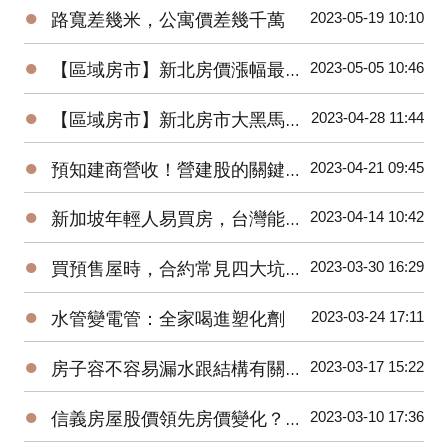
●
2023-05-19 10:10
路寬差幾米，公寓價差幾千萬
●
2023-05-05 10:46
【區域房市】新北房價漲幅最高–土城暫緩重劃區
●
2023-04-28 11:44
【區域房市】新北房市大黑馬！土城區房價上漲的三大原因？
●
2023-04-21 09:45
預知建商營收！營建股的關鍵指標與操作秘訣
●
2023-04-14 10:42
新加坡年輕人易買房，台灣能借鏡？房市回溫？住商徐佳馨獨家分析
●
2023-03-30 16:29
買預售屋時，合約常見四大坑！你踩到了幾坑？
●
2023-03-24 17:11
水管變電管：全家喝進塑化劑
●
2023-03-17 15:22
房子容不容易漏水跟結構有關係？戴雲發教你怎麼看！
●
2023-03-10 17:36
信義房屋股價領先房價變化？準確率超高！