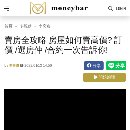
Skip to main content
功
LOGIN
能
表
首頁
＄觀點
李奕農
賣房全攻略 房屋如何賣高價? 訂
價 /選房仲 /合約一次告訴你!
分享
by
李奕農
2022/01/13 14:50
開始朗讀