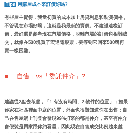
Tips
用購屋成本來訂價好嗎?
有些屋主覺得，我當初買的成本加上房貸利息和裝潢價格，
不管現在市場好壞，這就是我最低的賣價。不建議這樣訂
價，
最好還是參考現在市場價格，脫離市場的訂價也很難成
交
，就像在500塊買了宏達電股票，要等到它回來500塊再
賣一樣困難。
■ 「自售」vs「委託仲介」?
建議從2點去考慮，
「1.有沒有時間、2.物件的位置」；
如果
你家在社區裡面中庭的位置，外面也很難知道你在出售；自
己在售屋網上刊登會發現99%打來的都是仲介，甚至有仲介
會假裝是買家跟你約看屋，因此現在自售成交比例越來越