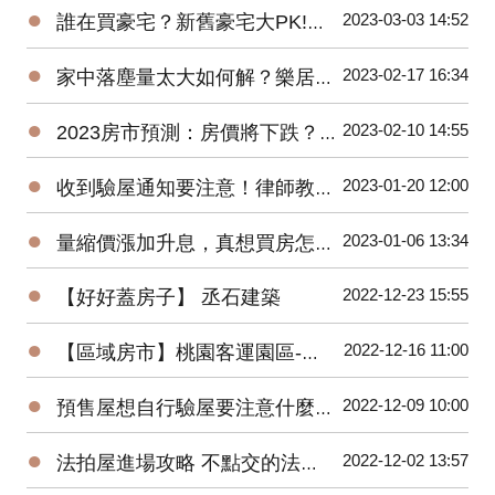
●
2023-03-03 14:52
誰在買豪宅？新舊豪宅大PK!遠雄豪宅銷售團隊親身分享-遠雄Park One
●
2023-02-17 16:34
家中落塵量太大如何解？樂居創辦人Pearl換紗窗體驗大公開！
●
2023-02-10 14:55
2023房市預測：房價將下跌？萬事俱備，尚欠東風！
●
2023-01-20 12:00
收到驗屋通知要注意！律師教你判斷合不合理
●
2023-01-06 13:34
量縮價漲加升息，真想買房怎麼辦？買預售屋還是中古屋？
●
2022-12-23 15:55
【好好蓋房子】 丞石建築
●
2022-12-16 11:00
【區域房市】桃園客運園區-被遺忘的重劃區翻紅！２字頭交易量爆衝有潛力嗎?
●
2022-12-09 10:00
預售屋想自行驗屋要注意什麼？問題最常出在這！
●
2022-12-02 13:57
法拍屋進場攻略 不點交的法拍屋也能買