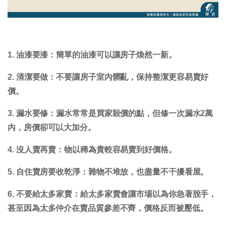
1. 油漆要漆：
簡單的油漆可以讓房子煥然一新。
2. 清潔要做：
不要讓房子室內髒亂，保持整潔更容易賣好
價。
3. 漏水要修：
漏水常常是買家殺價的點，但修一次漏水2萬
內，房價卻可以大加分。
4. 沒人賣再賣：
物以稀為貴較容易賣到好價格。
5. 自住賣房要收乾淨：
雜物不堆放，也盡量不干擾看屋。
6. 不要給太多家賣：
給太多家賣會讓市場以為你急著脫手，
甚至因為太多仲介在賣品質參差不齊，價格反而被壓低。