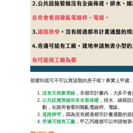
那麼到底可不可以買這類的房子呢？事實上甲建
沒有天然氣管線
，非都市計畫內，大多不會
公共設施管線沒有全面佈建
，排水、線路設
劃，在路旁會看到雜亂電線桿、電線。
道路狹窄
，因為沒有經過都市計畫通盤的規
旁邊可能有工廠
，甲乙丙建都可以申請無害