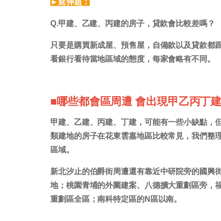
►延伸題：
Q.甲建、乙建、丙建的房子，貸款會比較差嗎？
只要是購買新成屋、預售屋，自備款以及貸款都
看銀行看待當地區域的態度，每家會略有不同。
■哪些都會區周遭 會出現甲乙丙丁
甲建、乙建、丙建、丁建，可能有一些小缺點，
類建地的房子在花東雲嘉地區比較常見，我們整
區域。
新北汐止的伯爵街周遭還有靠近中研院旁的國興
地；桃園青埔的外圍建案、八德擴大重劃區旁，
重劃區全區；南科特定區的N區以南。