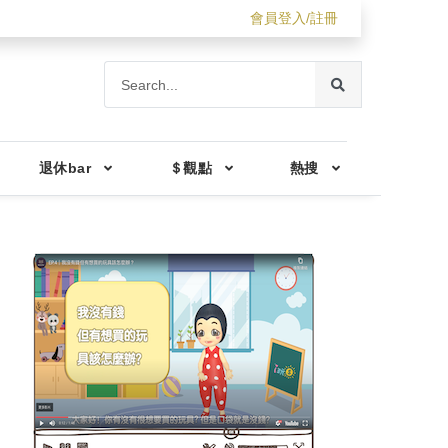
會員登入/註冊
退休bar
＄觀點
熱搜