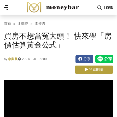
Skip to main content
功
LOGIN
能
表
首頁
＄觀點
李奕農
買房不想當冤大頭！ 快來學「房
價估算黃金公式」
分享
by
李奕農
2021/11/01 09:00
開始朗讀