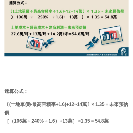
速算公式：
〔(土地單價÷最高容積率÷1.6)+12~14萬〕× 1.35＝未來預估
價
［（106萬 ÷ 240% ÷ 1.6）+13萬］ ×1.35 = 54.8萬