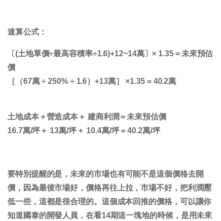
速算公式：
〔(土地單價÷最高容積率÷1.6)+12~14萬〕× 1.35＝未來預估
價
［（67萬 ÷ 250% ÷ 1.6）+13萬］ ×1.35 = 40.2萬
土地成本＋營造成本＋ 建商利潤＝未來預估價
16.7萬/坪＋ 13萬/坪 + 10.4萬/坪 = 40.2萬/坪
要特別提醒的是，
未來的市場也有可能不是這個價格去開
價
，因為最後市場好，價格再往上拉，市場不好，把利潤壓
低一些，這都是很合理的。這個成本回推的價格，可以讓你
知道國泰的開發人員，在看14期這一塊地的時候，是用未來