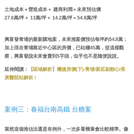
土地成本＋營造成本＋ 建商利潤＝未來預估價
27.6萬/坪＋ 13萬/坪 + 14.2萬/坪 = 54.8萬/坪
興富發青埔的最新購地案，未來推案價預估每坪約54.8萬；
加上現在青埔靠近中心區的房價，已站穩45萬，從這樣觀
察，興富發說未來會賣到5字頭，似乎也不是隨便說說。
延伸閱讀：
【區域解析】機捷房價(下)-青埔/新莊副都心/長
庚醫院站解析！
案例三：春福台南高鐵 台糖案
當然這個推估法還是有例外，一次多看幾筆會比較精準
。像