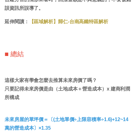
誤資訊所誤導了。
延伸閱讀：
【區域解析】歸仁-台南高鐵特區解析
■ 總結
這樣大家有學會怎麼去推算未來房價了嗎？
只要記得未來房價是由（土地成本＋營造成本）x 建商利潤
所構成
未來房屋的單坪價＝〔(土地單價÷上限容積率÷1.6)+12~14
萬的營造成本〕×1.35