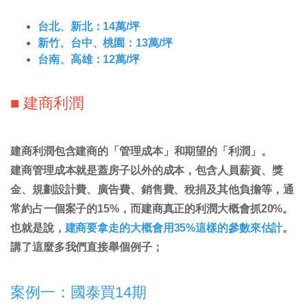
台北、新北：14萬/坪
新竹、台中、桃園：13萬/坪
台南、高雄：12萬/坪
■ 建商利潤
建商利潤包含建商的「
管理成本
」和期望的「
利潤
」。
建商管理成本就是蓋房子以外的成本，包含人員薪資、獎
金、規劃設計費、廣告費、銷售費、稅捐及其他負擔等
，通
常約占一個案子的15%
，而
建商真正的利潤大概會抓20%
。
也就是說，
建商要拿走的大概會用35%這樣的參數來估計
。
講了這麼多我們直接舉個例子；
案例一：國泰買14期