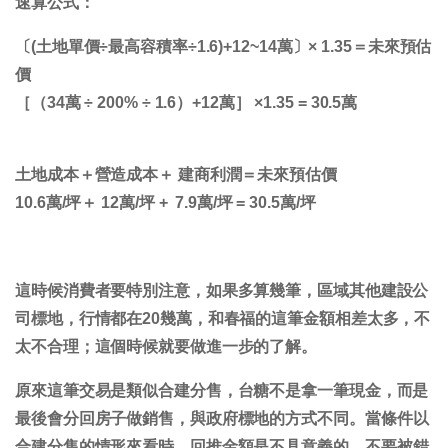
速算公式：
〔(土地單價÷最高容積率÷1.6)+12~14萬〕× 1.35＝未來預估
價
［（34萬 ÷ 200% ÷ 1.6）+12萬］ ×1.35 = 30.5萬
土地成本＋營造成本＋ 建商利潤＝未來預估價
10.6萬/坪＋ 12萬/坪 + 7.9萬/坪 = 30.5萬/坪
這時候消費者要特別注意，如果多算幾筆，區域其他建設公
司標地，行情都在20幾萬，和春福的這筆金額相差太多，不
太不合理；這個時候就要做進一步的了解。
原來這筆交易是類似合建分售，台糖不是拿一筆現金，而是
最後會分回房子做銷售，與政府標地的方式不同。
當條件以
合建分售的情形來看時，回推金額是不具意義的
，不要被錯