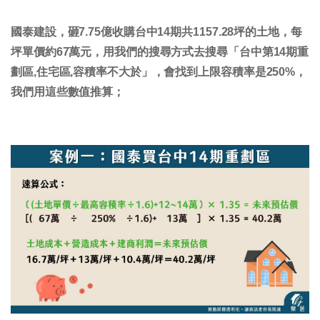
國泰建設，砸7.75億收購台中14期共1157.28坪的土地，每
坪單價約67萬元，用我們的搜尋方式去搜尋「台中第14期重
劃區,住宅區,容積率不大於」，會找到上限容積率是250%，
我們用這些數值推算；