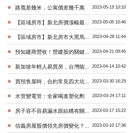
●
2023-05-19 10:10
路寬差幾米，公寓價差幾千萬
●
2023-05-05 10:46
【區域房市】新北房價漲幅最高–土城暫緩重劃區
●
2023-04-28 11:44
【區域房市】新北房市大黑馬！土城區房價上漲的三大原因？
●
2023-04-21 09:45
預知建商營收！營建股的關鍵指標與操作秘訣
●
2023-04-14 10:42
新加坡年輕人易買房，台灣能借鏡？房市回溫？住商徐佳馨獨家分析
●
2023-03-30 16:29
買預售屋時，合約常見四大坑！你踩到了幾坑？
●
2023-03-24 17:11
水管變電管：全家喝進塑化劑
●
2023-03-17 15:22
房子容不容易漏水跟結構有關係？戴雲發教你怎麼看！
●
2023-03-10 17:36
信義房屋股價領先房價變化？準確率超高！