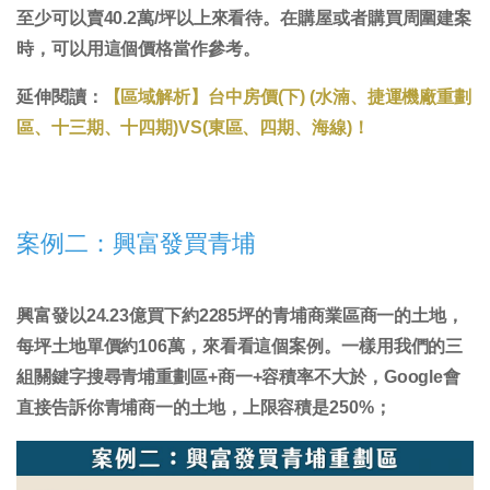
至少可以賣40.2萬/坪以上來看待。
在購屋或者購買周圍建案
時，可以用這個價格當作參考
。
延伸閱讀：
【區域解析】台中房價(下) (水湳、捷運機廠重劃
區、十三期、十四期)VS(東區、四期、海線)！
案例二：興富發買青埔
興富發以24.23億買下約2285坪的青埔商業區商一的土地，
每坪土地單價約106萬，來看看這個案例。一樣用我們的三
組關鍵字搜尋青埔重劃區+商一+容積率不大於，Google會
直接告訴你青埔商一的土地，上限容積是250%；