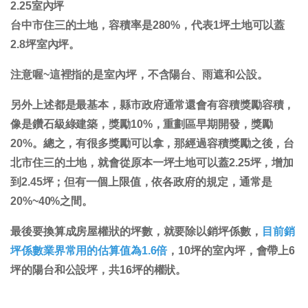
2.25室內坪
台中市住三的土地，容積率是280%，代表1坪土地可以蓋
2.8坪室內坪。
注意喔~這裡指的是室內坪，不含陽台、雨遮和公設。
另外上述都是最基本，縣市政府通常還會有容積獎勵容積，
像是鑽石級綠建築，獎勵10%，重劃區早期開發，獎勵
20%。總之，有很多獎勵可以拿，那經過容積獎勵之後，台
北市住三的土地，就會從原本一坪土地可以蓋2.25坪，增加
到2.45坪；但有一個上限值，依各政府的規定，
通常是
20%~40%之間
。
最後要換算成房屋權狀的坪數，就要除以銷坪係數，
目前銷
坪係數業界常用的估算值為1.6倍
，10坪的室內坪，會帶上6
坪的陽台和公設坪，共16坪的權狀。