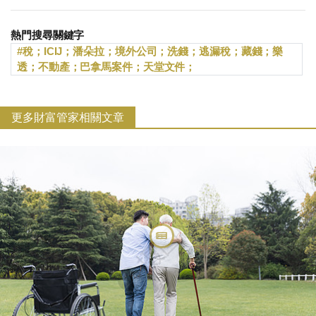
熱門搜尋關鍵字
稅；ICIJ；潘朵拉；境外公司；洗錢；逃漏稅；藏錢；樂
透；不動產；巴拿馬案件；天堂文件；
更多財富管家相關文章