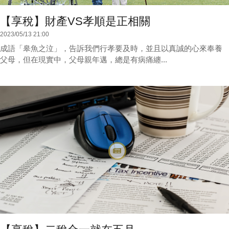
【享稅】財產VS孝順是正相關
2023/05/13 21:00
成語「皋魚之泣」，告訴我們行孝要及時，並且以真誠的心來奉養
父母，但在現實中，父母親年邁，總是有病痛纏...