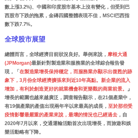
數上漲3.2%)、中國和印度股市基本上沒有變化，但受到巴
西股市下跌的拖累，金磚四國整體表現不佳，MSCI巴西指
數下跌7.7%。
全球股市展望
總體而言，全球經濟目前狀況良好。舉例來說，
摩根大通
(JPMorgan)
最新針對製造業和服務業的全球綜合報告發
現，「
在製造業增長保持穩定，而服務業亦顯示出復甦的跡
象下，3月份全球經濟擴張來到近10年高點。新企業的流入
增加，有利於創造更好的就業機會和更樂觀的商業前景。
」
增長的範圍也越來越廣泛，調查報告顯示，在21個產業中，
有19個產業的產值出現兩年半以來最高的成長，
至於那些受
疫情影響最嚴重的產業來說，最壞的情況也已經過去
，自
2020年7月以來，交通運輸活動首次出現增長，而旅遊和娛
樂活動略有下降。