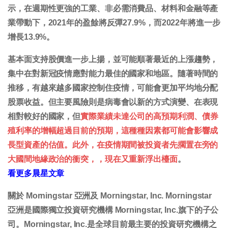
示，在週期性更強的工業、非必需消費品、材料和金融等產
業帶動下，2021年的盈餘將反彈27.9%，而2022年將進一步
增長13.9%。
基本面支持股價進一步上揚，並可能順著最近的上漲趨勢，
集中在對新冠疫情應對能力最佳的國家和地區。隨著時間的
推移，有越來越多國家控制住疫情，可能會更加平均地分配
股票收益。但主要風險則是病毒會以新的方式演變、在表現
相對較好的國家，但
實際業績未達公司的高預期利潤、債券
殖利率的增幅超過目前的預期，這種種因素都可能會影響成
長型資產的估值。此外，在疫情期間被投資者先擱置在旁的
大國間地緣政治的衝突，，現在又重新浮出檯面
。
看更多晨星文章
關於 Morningstar 亞洲及 Morningstar, Inc. Morningstar
亞洲是國際獨立投資研究機構 Morningstar, Inc.旗下的子公
司。Morningstar, Inc.是全球目前最主要的投資研究機構之