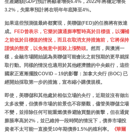
生產總額(GDP)預計將顯著增長6.4%，2022年將穩定增長
3.2%，失業率預計將在明年年底降至4%。
如果這些預測值最終都實現，美聯儲(FED)的任務將有效達
成。
FED曾表示，它樂於讓通膨率暫時高於目標值，以彌補
之前低於目標值的情況，而且在取消支持措施前，它將保持
謹慎的態度，以免無意中扼殺上漲勢頭
。然而，與澳洲一
樣，金融市場開始認為美聯儲可能會比之前預期的更早就採
取行動。同樣的情況也適用於其他經濟體的中央銀行，這些
國家正逐漸擺脫COVID – 19的影響：加拿大央行 (BOC) 已
經開始採取第一步的措施，宣布縮小購債規模。
即使，美聯儲和其他處於相似立場的央行，近期並沒有做出
太多改變，但債券市場的前景也不容樂觀，儘管美聯儲立場
不變，並排除任何可能重燃債券避險買盤的衝擊，但在通貨
膨脹率高於2%，並已維持一段時間的情況下，債券市場投
資者不太可能一直接受10年期債券1.5%的殖利率。
《華爾