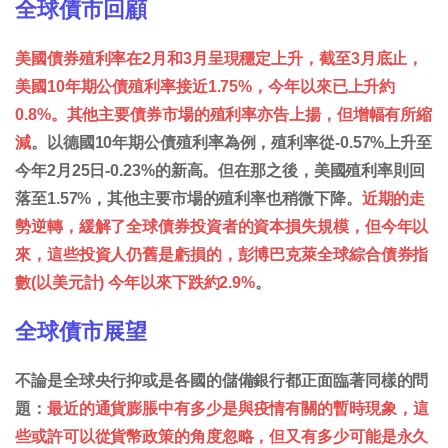
全球債市回顧
美國債券殖利率在2月和3月呈現穩定上升，截至3月底止，
美國10年期公債殖利率接近1.75%，今年以來已上升約
0.8%。其他主要債券市場的殖利率亦告上揚，但增幅有所縮
減
。以德國10年期公債殖利率為例，殖利率從-0.57%上升至
今年2月25日-0.23%的新高。但在那之後，美國殖利率則回
落至1.57%，其他主要市場的殖利率也稍微下降。
近期的走
勢逆轉，緩解了全球債券投資者的資本損失規模，但今年以
來，這些投資人仍舊是虧損的，彭博巴克萊全球綜合債券指
數(以美元計) 今年以來下跌約2.9%
。
全球債市展望
不論是全球央行抑或是各國的儲備銀行都正面臨著同樣的問
題：
最近的通貨膨脹中有多少是與疫情有關的暫時現象，這
些或許可以從貨幣政策的角度忽略，但又有多少可能是永久