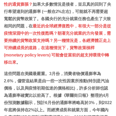
性的通貨膨脹？
如果大多數情況是後者，並且真的回到了央
行希望達到的通膨率 (一般在2%左右)，可能就不再需要超
寬鬆的貨幣政策了。各國央行的充分就業任務也產生了大致
相同的問題，在
最近的全球經濟復甦中，有很大一部分是從
疫情深淵中的一次性復甦嗎？朝著充分就業的方向發展，需
要持續的貨幣政策支持嗎？另一種情況是，各經濟體正走上
可持續成長的道路，在這種情況下，貨幣政策槓桿
(monetary policy levers) 可能會從當前的超支持環境中轉
移出來
。
這些問題在美國最嚴重。3月份，消費者物價通膨率為
2.6%，儘管這結果是由一些一次性因素所推動(特別是汽油
價格，以及與疫情初期低迷的價格相比)，許多分析師也認
為通膨率確實比以前高了。根據《華爾街日報》整理的4月
份預測數據顯示，預計6月份的通膨率將略高於3%，到2022
年底將保持在2%以上。而經濟成長和就業方面，今年國內