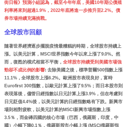
街日報》預測小組認為，截至今年年底，美國10年期公債殖
利率將來到超過1.9%，2022年底將進一步推升至2.2%。債
券市場持續充滿挑戰。
全球股市回顧
隨著世界經濟逐步擺脫疫情最糟糕的時期，全球股市持續上
漲。以美元計算，MSCI世界指數今年以來上漲了9.0%。然
而，復甦的模式相當不平衡，
全球股市持續受到美國市場強
勁卻不成比例的影響
ꓽ 去除美國之後，標準普爾500指數上漲
11.1%，全球股市上漲6.2%。歐洲股市表現良好，富時
Eurofirst 300指數，以歐元計算上漲了9.5%；而日本股市則
表現落後，儘管日經指數以日元計算上漲3.9%，但在考慮到
日元貶值4.4%後，以美元計算的日經指數略有下跌。新興市
場則相對疲軟，以美元計算的MSCI新興市場指數上漲
3.5％，而金磚四國的核心市場（巴西，俄羅斯，印度，中
國）小幅下降0.1％，俄羅斯股市小幅上漲 (MSCI俄羅斯指