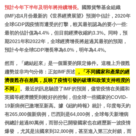
預計今年下半年及明年將持續增長。
國際貨幣基金組織
(IMF)在4月份最新的《世界經濟展望》預測中估計，2020年
全球GDP因疫情而遭受的打擊，較其最初認為的要小一些:
最初的估計值為4.4%，但目前經濟收縮約3.3%。同時，預
期2021年和2022年，全球經濟增長將超過其最初的預期，
預計今年全球GDP增長率為6.0%，明年為4.4%。
然而，「總結起來」是一個重要的限定條件。這種上升復甦
趨勢並非均勻分佈：正如IMF所述
，「不同國家和產業的經
濟復甦存在差異，反映了疫情引發的破壞和政策支持程度的
不同」
。最近的訊息驗證了IMF的預測，儘管疫情在美國和
英國等經濟體受到較好的控制，但全球一些國家的COVID-
19新病例已激增至新高。據《紐約時報》統計，印度每天約
有265,000個新病例，巴西則是64,000例，全球每天新增病
例總計超過80萬例，而部分已開發國家也在經歷新一波疫情
爆發 ，尤其是法國來到32,000例，甚至進入第三次封鎖，而