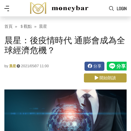
Skip to main content
功
LOGIN
能
表
首頁
＄觀點
晨星
晨星：後疫情時代 通膨會成為全
球經濟危機？
分享
by
晨星
2021/05/07 11:00
開始朗讀