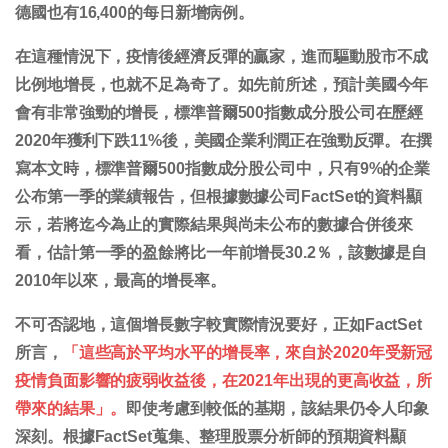
德國也有16,400的每日新增病例。
在這種情況下，疫情後經濟反彈的贏家，進而驅動股市不成
比例地增長，也就不足為奇了。如先前所述，預計美國今年
會有非常強勁的增長，標準普爾500指數成分股公司在歷經
2020年獲利下跌11%後，美國企業利潤正在強勁反彈。在撰
寫本文時，標準普爾500指數成分股公司中，只有9%的企業
公布第一季的業績報告，但根據數據公司FactSet的資料顯
示，若將迄今為止的實際結果與尚未公布的數據合併後來
看，估計第一季的盈餘將比一年前增長30.2％，該數據是自
2010年以來，最高的增長率。
不可否認地，這個增長數字較實際情況要好，正如FactSet
所言，
「這些高於平均水平的增長率，來自於2020年受新冠
疫情負面影響的疲弱收益後，在2021年出現的更高收益，所
帶來的結果」。
即使考慮到較低的基期，該結果仍令人印象
深刻。根據FactSet蒐集、整理股票分析師的預期資料顯