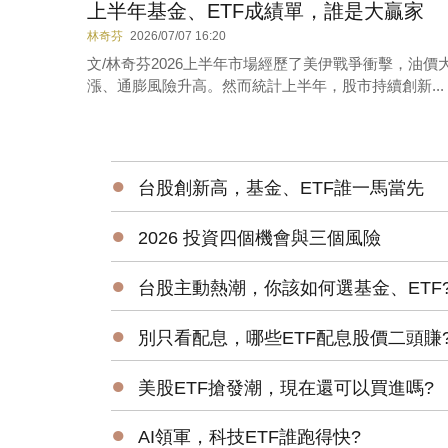
上半年基金、ETF成績單，誰是大贏家
林奇芬
2026/07/07 16:20
文/林奇芬2026上半年市場經歷了美伊戰爭衝擊，油價
漲、通膨風險升高。然而統計上半年，股市持續創新...
●
台股創新高，基金、ETF誰一馬當先
●
2026 投資四個機會與三個風險
●
台股主動熱潮，你該如何選基金、ETF
●
別只看配息，哪些ETF配息股價二頭賺
●
美股ETF搶發潮，現在還可以買進嗎?
●
AI領軍，科技ETF誰跑得快?