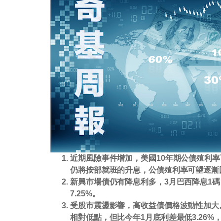
近期風險事件增加，美國10年期公債殖利
仍將按部就班的升息，公債殖利率可望逐漸
新興市場債仍有降息利多，3月巴西降息1碼
7.25%。
受股市震盪影響，高收益債價格波動性加大。
相對低點，但比今年1月底利差最低3.26