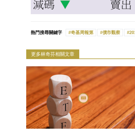
熱門搜尋關鍵字
奇基周報第
債市觀察
20
更多林奇芬相關文章