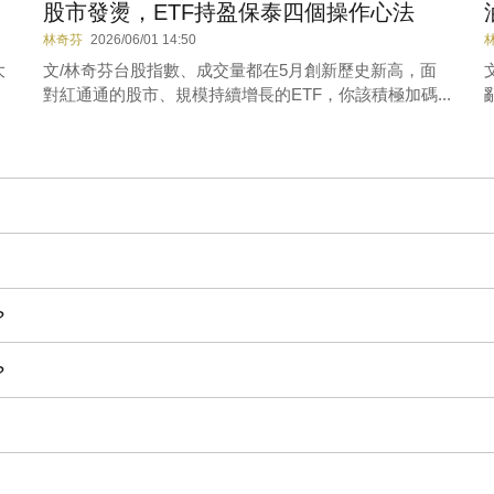
股市發燙，ETF持盈保泰四個操作心法
林奇芬
2026/06/01 14:50
大
文/林奇芬台股指數、成交量都在5月創新歷史新高，面
對紅通通的股市、規模持續增長的ETF，你該積極加碼...
?
?