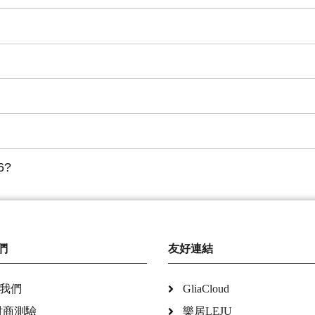
6?
們
友好連結
我們
GliaCloud
財商測驗
樂居LEJU