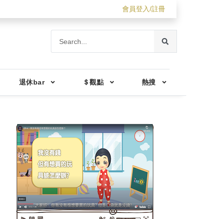
會員登入/註冊
退休bar
＄觀點
熱搜