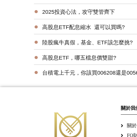
●
2025投資心法，攻守雙管齊下
●
高股息ETF配息縮水 還可以買嗎?
●
陸股瘋牛真假，基金、ETF該怎麼挑?
●
高股息ETF，哪五檔息價雙甜?
●
台積電上千元，你該買006208還是005
關於我
關於
FQ