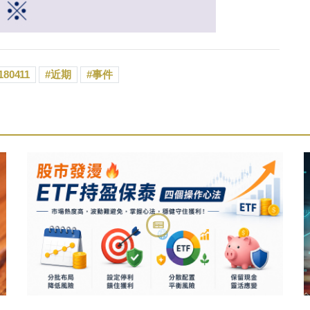
180411
近期
事件