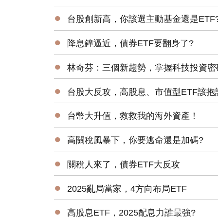
●
台股創新高，你該選主動基金還是ETF
●
降息鐘逼近，債券ETF要翻身了?
●
林奇芬：三個新趨勢，掌握科技投資密
●
台股大反攻，高股息、市值型ETF該抱
●
台幣大升值，救救我的海外資產！
●
高關稅風暴下，你要逃命還是加碼?
●
關稅人來了，債券ETF大反攻
●
2025亂局當家，4方向布局ETF
●
高股息ETF，2025配息力誰最強?