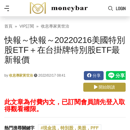
Skip to main content
功
LOGIN
能
表
首頁
VIP訂閱
收息專家黃世洽
快報～快報～20220216美國特別
股ETF＋在台掛牌特別股ETF最
新報價
分享
by
收息專家黃世洽
2022/02/17 08:41
開始朗讀
此文章為付費內文，已訂閱會員請先登入取
得觀看權限。
熱門搜尋關鍵字
現金流，特別股，美股，PFF