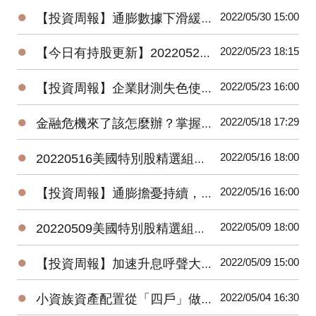
●
2022/05/30 15:00
【投資周報】通膨數據下滑緩解激進升息擔憂，美股強彈、債券同漲
●
2022/05/23 18:15
【今日有持股更新】20220523美國特別股精選組合最新績效搶先看
●
2022/05/23 16:00
【投資周報】企業財測失色使美股承壓，美債殖利率走低，債券反彈收高
●
2022/05/18 17:29
金融危機來了該怎麼辦？掌握資產配置六大原則，將危機變轉機
●
2022/05/16 18:00
20220516美國特別股精選組合最新績效搶先看
●
2022/05/16 16:00
【投資周報】通膨擔憂持續，美消費者信心創低，非投資級債隨股市上漲，公債、投資級債下跌
●
2022/05/09 18:00
20220509美國特別股精選組合最新績效搶先看
●
2022/05/09 15:00
【投資周報】加速升息呼聲大，各年期美債殖利率漲不停
●
2022/05/04 16:30
小資族資產配置從「四戶」做起，定期定額何時該停損停利？