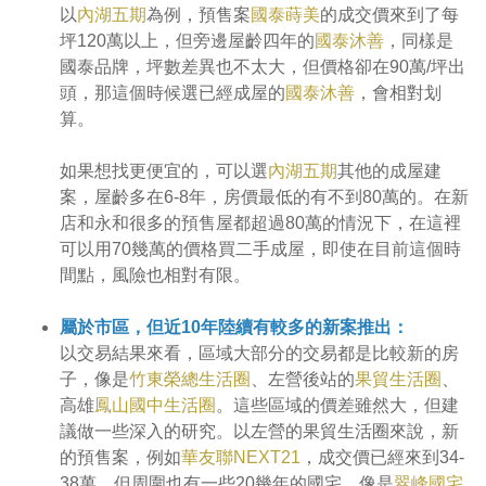
以
內湖五期
為例，預售案
國泰蒔美
的成交價來到了每
坪120萬以上，但旁邊屋齡四年的
國泰沐善
，同樣是
國泰品牌，坪數差異也不太大，但價格卻在90萬/坪出
頭，那這個時候選已經成屋的
國泰沐善
，會相對划
算。
如果想找更便宜的，可以選
內湖五期
其他的成屋建
案，屋齡多在6-8年，房價最低的有不到80萬的。在新
店和永和很多的預售屋都超過80萬的情況下，在這裡
可以用70幾萬的價格買二手成屋，即使在目前這個時
間點，風險也相對有限。
屬於市區，但近10年陸續有較多的新案推出：
以交易結果來看，區域大部分的交易都是比較新的房
子，像是
竹東榮總生活圈
、左營後站的
果貿生活圈
、
高雄
鳳山國中生活圈
。這些區域的價差雖然大，但建
議做一些深入的研究。以左營的果貿生活圈來說，新
的預售案，例如
華友聯NEXT21
，成交價已經來到34-
38萬，但周圍也有一些20幾年的國宅，像是
翠峰國宅