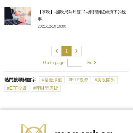
【享稅】-國稅局熱烈雙12--網銷網紅經濟下的稅
事
2021/12/10 19:00
1
Go to page
Go
熱門搜尋關鍵字
基金淨值
ETF投資
美股開盤
ETF投資
理財型房貸