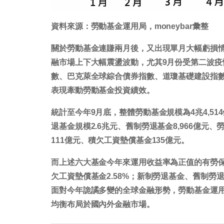
資料來源：勞動基金運用局，moneybar彙整
關於勞動基金連賺兩月後，又出現單月大幅虧損
融市場上下大幅震盪波動，尤其9月份受第二波疫
數、巴克萊全球綜合債券指數、道瓊基礎建設指數上月表現
表現牽動勞動基金投資績效。
統計至今年9月底，整體勞動基金規模為4兆4,51
退基金規模2.6兆元、舊制勞退基金8,966億元、勞
111億元、積欠工資墊償基金135億元。
而上述六大基金今年來運用收益率為正值的有勞保基金
欠工資墊償基金2.58%；新制勞退基金、舊制勞退基
面對今年詭譎多變的全球金融形勢，勞動基金運
均衡布局於國內外金融市場。