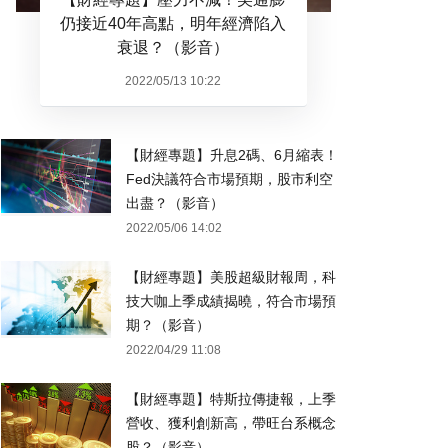
仍接近40年高點，明年經濟陷入
衰退？（影音）
2022/05/13 10:22
【財經專題】升息2碼、6月縮表！
Fed決議符合市場預期，股市利空
出盡？（影音）
2022/05/06 14:02
【財經專題】美股超級財報周，科
技大咖上季成績揭曉，符合市場預
期？（影音）
2022/04/29 11:08
【財經專題】特斯拉傳捷報，上季
營收、獲利創新高，帶旺台系概念
股？（影音）