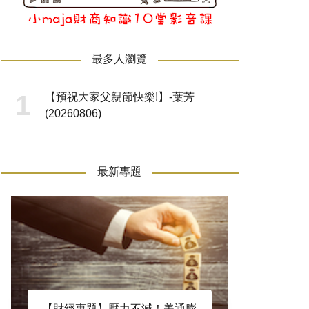
最多人瀏覽
【預祝大家父親節快樂!】-葉芳
(20260806)
最新專題
【財經專題】壓力不減！美通膨