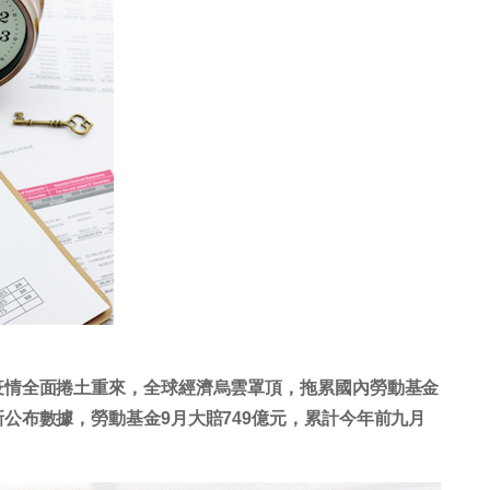
疫情全面捲土重來，全球經濟烏雲罩頂，拖累國內勞動基金
公布數據，勞動基金9月大賠749億元，累計今年前九月