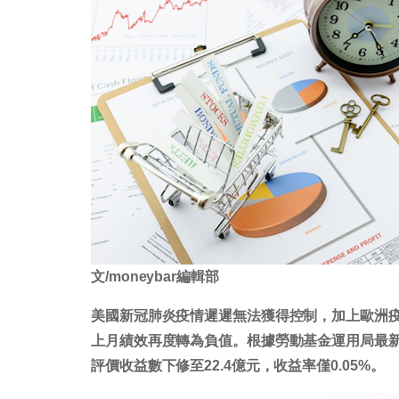
文/moneybar編輯部
美國新冠肺炎疫情遲遲無法獲得控制，加上歐洲
上月績效再度轉為負值。根據勞動基金運用局最新
評價收益數下修至22.4億元，收益率僅0.05%。