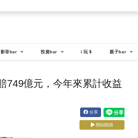
影音bar
投資bar
i 玩＄
親子bar
賠749億元，今年來累計收益
分享
開始朗讀