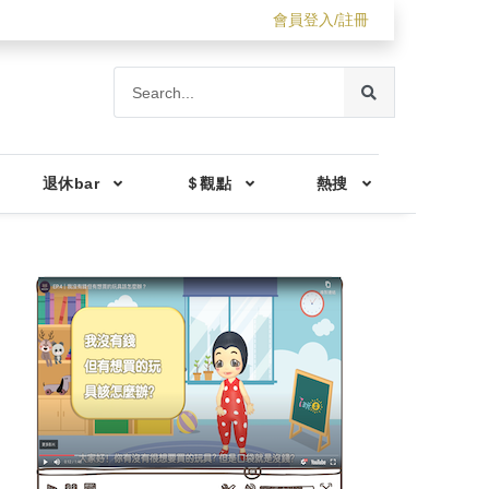
會員登入/註冊
退休bar
＄觀點
熱搜