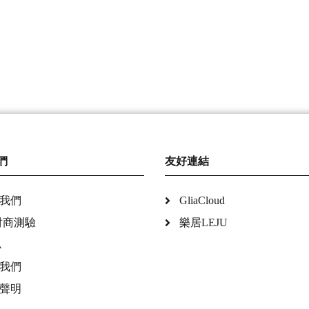
們
友好連結
我們
GliaCloud
財商測驗
樂居LEJU
A
我們
聲明