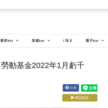
影音bar
投資bar
i 玩＄
親子bar
勞動基金2022年1月虧千
分享
開始朗讀