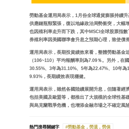
勞動基金運用局表示，1月份全球通貨膨脹持續
供應鏈瓶頸緊張，復以地緣政治局勢衝突，大幅
也因殖利率走升而下跌，其中MSCI全球股票指數下
券殖利率因美國聯準會升息之預期心理，致使債券
運用局表示，長期投資績效來看，整體勞動基金近10年
（106~110）平均報酬率則為7.09％。另外，
30.55%、3年為31.10%、5年為22.47%、10年為
9.93%，長期績效表現穩健。
運用局表示，雖然各國陸續展開升息，但隨著經
包括美國及歐盟等，都推出了大規模的全球性基
與烏克蘭戰爭危機，也增添金融市場之不確定風
熱門搜尋關鍵字
勞動基金，勞退，勞保