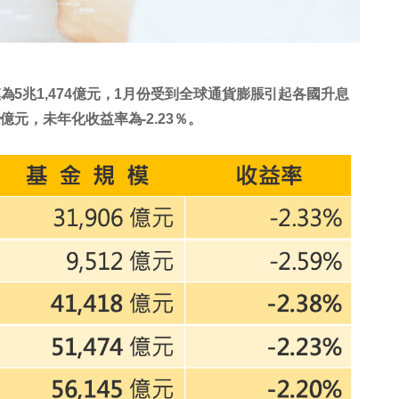
為5兆1,474億元，1月份受到全球通貨膨脹引起各國升息
億元，未年化收益率為-2.23％。