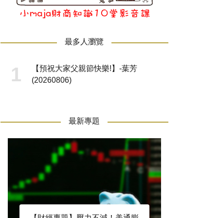
最多人瀏覽
【預祝大家父親節快樂!】-葉芳
(20260806)
最新專題
【財經專題】壓力不減！美通膨