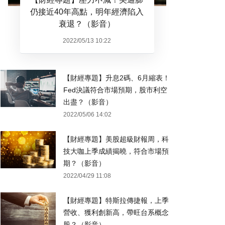
仍接近40年高點，明年經濟陷入
衰退？（影音）
2022/05/13 10:22
【財經專題】升息2碼、6月縮表！
Fed決議符合市場預期，股市利空
出盡？（影音）
2022/05/06 14:02
【財經專題】美股超級財報周，科
技大咖上季成績揭曉，符合市場預
期？（影音）
2022/04/29 11:08
【財經專題】特斯拉傳捷報，上季
營收、獲利創新高，帶旺台系概念
股？（影音）