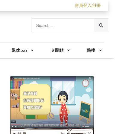
會員登入/註冊
退休bar
＄觀點
熱搜