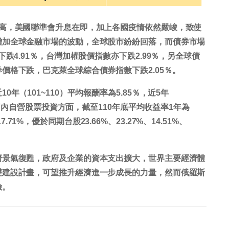
升高，美國聯準會升息在即，加上各國疫情依然嚴峻，致使
增加全球金融市場的波動，全球股市紛紛回落，而債券市場
跌4.91％，台灣加權股價指數亦下跌2.99％，另全球債
價格下跌，巴克萊全球綜合債券指數下跌2.05％。
（101~110）平均報酬率為5.85％，近5年
在國內自營股票投資方面，截至110年底平均收益率1年為
17.71%，優於同期台股23.66%、23.27%、14.51%、
濟景氣復甦，政府及企業的資本支出擴大，世界主要經濟體
礎建設計畫，可望推升經濟進一步成長的力量，然而俄羅斯
險。