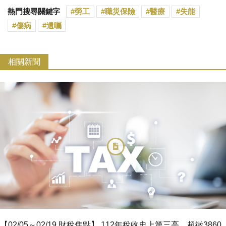
熱門搜尋關鍵字
勞工
職災保險
醫療
失能
傷病
遺囑
相關新聞
【02/05～02/19 財稅焦點】 112年稅收史上第三高，超徵3860