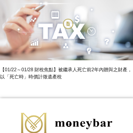
【01/22～01/28 財稅焦點】被繼承人死亡前2年內贈與之財產，
以「死亡時」時價計徵遺產稅