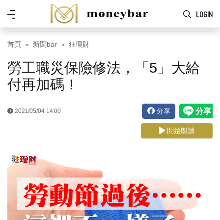
Skip to main content
功
LOGIN
能
表
首頁
新聞bar
狂理財
勞工職災保險修法，「5」大給
付再加碼！
分享
2021/05/04 14:00
開始朗讀