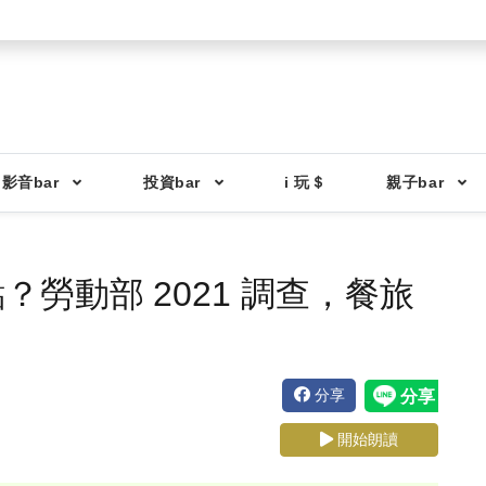
影音bar
投資bar
i 玩＄
親子bar
勞動部 2021 調查，餐旅
分享
開始朗讀