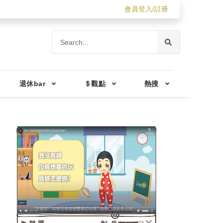
會員登入/註冊
退休bar
＄觀點
熱搜