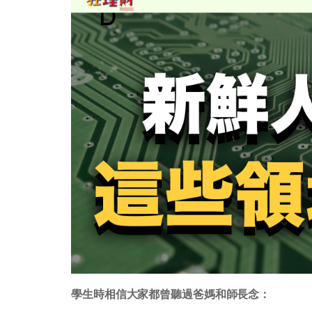
學生時相信大家都曾聽過爸媽和師長念：