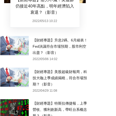
仍接近40年高點，明年經濟陷入
衰退？（影音）
2022/05/13 10:22
【財經專題】升息2碼、6月縮表！
Fed決議符合市場預期，股市利空
出盡？（影音）
2022/05/06 14:02
【財經專題】美股超級財報周，科
技大咖上季成績揭曉，符合市場預
期？（影音）
2022/04/29 11:08
【財經專題】特斯拉傳捷報，上季
營收、獲利創新高，帶旺台系概念
股？（影音）