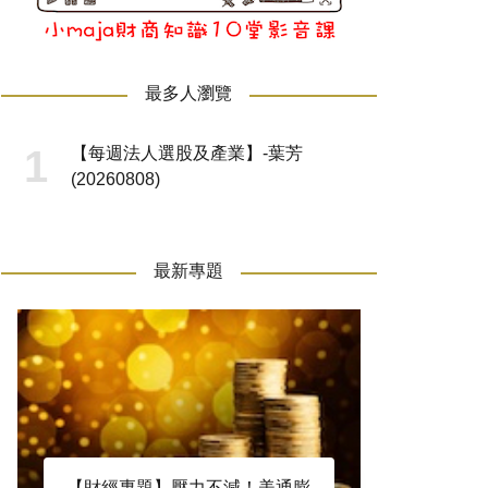
最多人瀏覽
【每週法人選股及產業】-葉芳
(20260808)
最新專題
【財經專題】壓力不減！美通膨