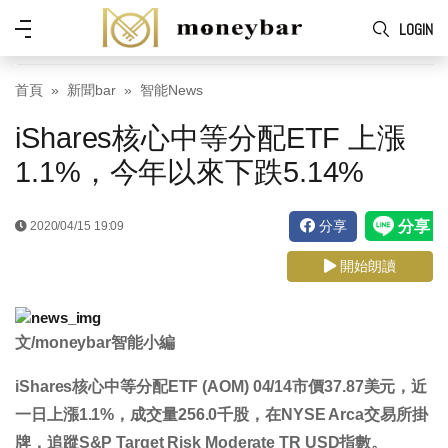
Skip to main content
功
LOGIN
能
表
首頁
新聞bar
智能News
iShares核心中等分配ETF 上漲
1.1%，今年以來下跌5.14%
分享
2020/04/15 19:09
開始朗讀
文/moneybar智能小編
iShares核心中等分配ETF (AOM) 04/14市價
37.87
美元，近
一日
上漲1.1%
，成交量
256.0
千股，在NYSE Arca交易所掛
牌，追蹤S&P Target Risk Moderate TR USD指數。