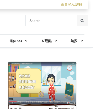
會員登入/註冊
退休bar
＄觀點
熱搜