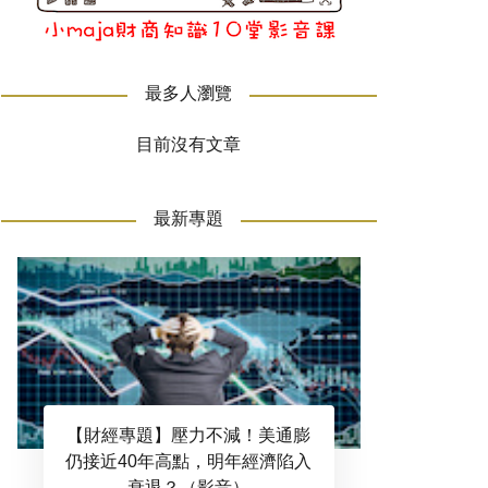
最多人瀏覽
目前沒有文章
最新專題
【財經專題】壓力不減！美通膨
仍接近40年高點，明年經濟陷入
衰退？（影音）