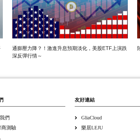
平
通膨壓力降？！激進升息預期淡化，美股ETF上演跌
深反彈行情～
們
友好連結
我們
GliaCloud
財商測驗
樂居LEJU
A