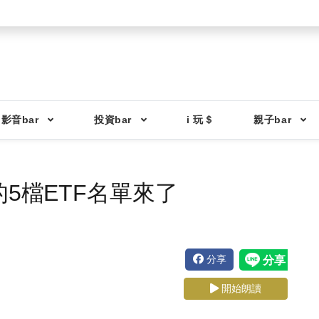
影音bar
投資bar
i 玩＄
親子bar
的5檔ETF名單來了
分享
開始朗讀