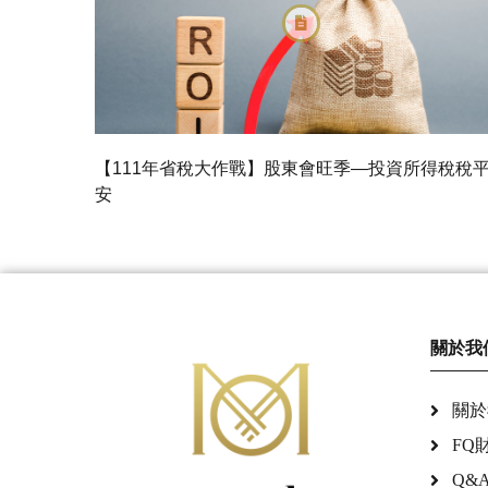
【111年省稅大作戰】股東會旺季—投資所得稅稅
安
關於我
關於
FQ
Q&