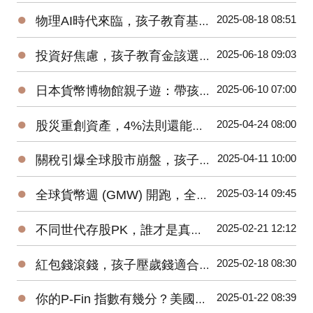
●
2025-08-18 08:51
物理AI時代來臨，孩子教育基金要買機器人或電動車基金嗎？
●
2025-06-18 09:03
投資好焦慮，孩子教育金該選台股基金或全球型基金？
●
2025-06-10 07:00
日本貨幣博物館親子遊：帶孩子邊玩邊學認識「日幣的歷史」
●
2025-04-24 08:00
股災重創資產，4%法則還能讓我們安穩退休嗎？
●
2025-04-11 10:00
關稅引爆全球股市崩盤，孩子的教育金該如何安心布局？
●
2025-03-14 09:45
全球貨幣週 (GMW) 開跑，全世界各國如何推廣青少年金錢教育?
●
2025-02-21 12:12
不同世代存股PK，誰才是真正的投資贏家？
●
2025-02-18 08:30
紅包錢滾錢，孩子壓歲錢適合投資哪些基金？
●
2025-01-22 08:39
你的P-Fin 指數有幾分？美國人只能正確回答48%的問題