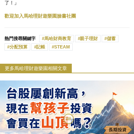
了！」
歡迎加入馬哈理財遊樂園臉書社團
熱門搜尋關鍵字
馬哈財商教育
親子理財
儲蓄
分配預算
記帳
STEAM
更多馬哈理財遊樂園相關文章