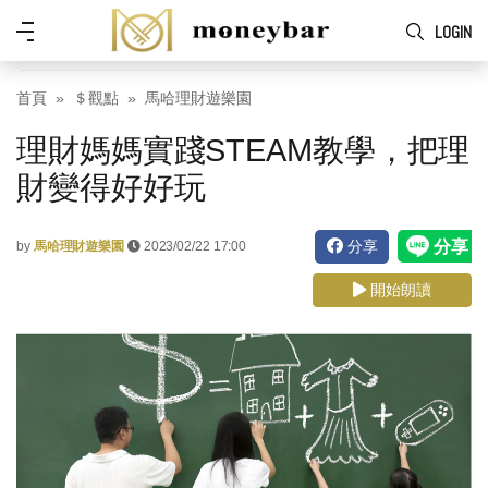
Skip to main content
功
LOGIN
能
表
首頁
＄觀點
馬哈理財遊樂園
理財媽媽實踐STEAM教學，把理
財變得好好玩
分享
by
馬哈理財遊樂園
2023/02/22 17:00
開始朗讀