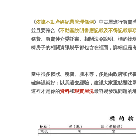
《
依據不動產經紀業管理條例
》中古屋進行買賣
並且要符合《
不動產說明書應記載及不得記載事
務費、買賣仲介委託書、相關法令說明、標的物
棟房子的相關資訊幾乎都包含在裡面，詳細但是
當中很多權狀、稅費、謄本等，多是由政府和代
確無誤就好；以我過去經驗，建議大家重點關注
這裡才是你的
資料
和
現實屋況
最容易發現問題的地