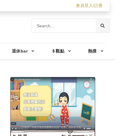
會員登入/註冊
退休bar
＄觀點
熱搜