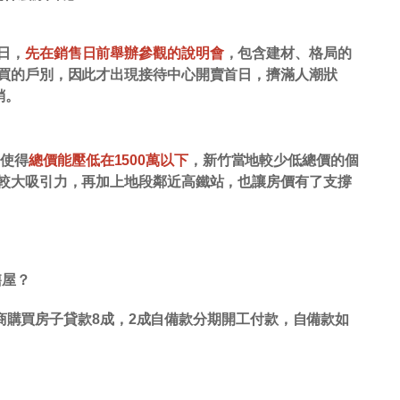
日，
先在銷售日前舉辦參觀的說明會
，包含建材、格局的
買的戶別，因此才出現接待中心開賣首日，擠滿人潮狀
銷。
，使得
總價能壓低在1500萬以下
，新竹當地較少低總價的個
較大吸引力，再加上地段鄰近高鐵站，也讓房價有了支撐
售屋？
商購買房子貸款8成，2成自備款分期開工付款，自備款如