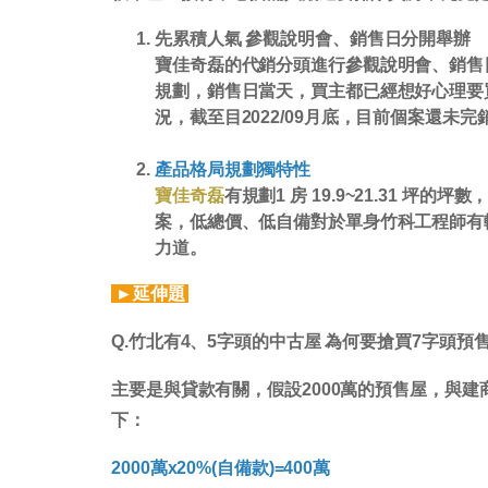
先累積人氣 參觀說明會、銷售日分開舉辦
寶佳奇磊的代銷分頭進行參觀說明會、銷售
規劃，銷售日當天，買主都已經想好心理要
況，截至目2022/09月底，目前個案還未完
產品格局規劃獨特性
寶佳奇磊
有規劃1 房 19.9~21.31 坪的坪數
案，低總價、低自備對於單身竹科工程師有
力道。
►延伸題
Q.竹北有4、5字頭的中古屋 為何要搶買7字頭預
主要是與貸款有關，假設2000萬的預售屋，與建
下：
2000萬x20%(自備款)=400萬