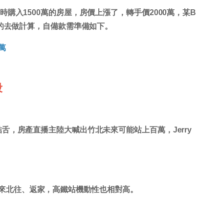
購入1500萬的房屋，房價上漲了，轉手價2000萬，某B
萬的去做計算，自備款需準備如下。
0萬
段
舌，房產直播主陸大喊出竹北未來可能站上百萬，Jerry
來北往、返家，高鐵站機動性也相對高。