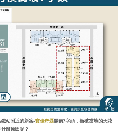
鐵站附近的新案-
寶佳奇磊
開價7字頭，衝破當地的天花
是什麼原因呢？