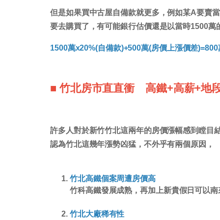
但是如果買中古屋自備款就更多，例如某A要賣當時
要去購買了，有可能銀行估價還是以當時1500
1500萬x20%(自備款)+500萬(房價上漲價差)=80
■ 竹北房市直直衝 高鐵+高薪+地
許多人對於新竹竹北這兩年的房價漲幅感到瞠目結
認為竹北這幾年漲勢凶猛，不外乎有兩個原因，
竹北高鐵個案周遭房價高
竹科高鐵發展成熟，再加上新貴假日可以南
竹北大廠稀有性