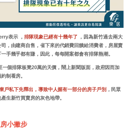
rry表示 ，
排隊現象已經有十幾年了
，因為新竹過去兩大
公司，由建商自售，省下來的代銷費回饋給消費者，房屋賣
下一手幾乎都有賺，因此，每每開案都會有排隊熱潮。
至一個排隊板凳20萬的天價，鬧上新聞版面，政府因而加
預約制看房。
股東戶私下先釋出，導致中人握有一部分的房子戶別
，民眾
也產生新竹買賣房的灰色地帶。
買房小撇步