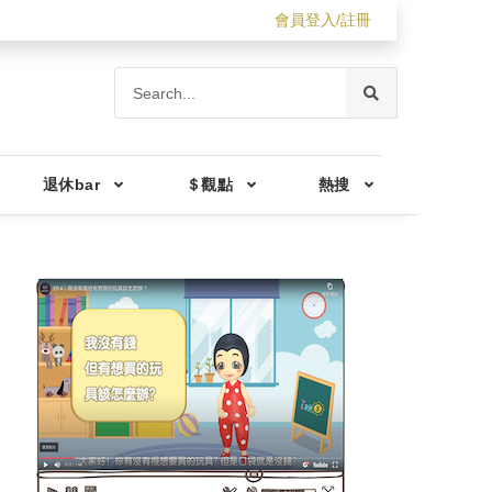
會員登入/註冊
退休bar
＄觀點
熱搜