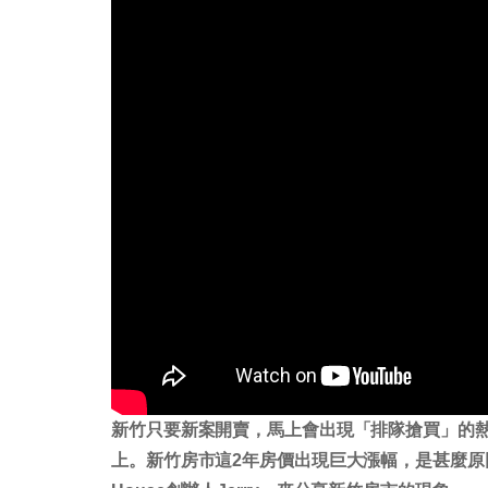
新竹只要新案開賣，馬上會出現「排隊搶買」的熱
上。新竹房市這2年房價出現巨大漲幅，是甚麼原