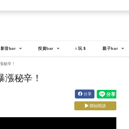
影音bar
投資bar
i 玩＄
親子bar
暴漲秘辛！
價暴漲秘辛！
分享
開始朗讀