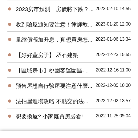
●
2023-02-10 14:55
2023房市預測：房價將下跌？萬事俱備，尚欠東風！
●
2023-01-20 12:00
收到驗屋通知要注意！律師教你判斷合不合理
●
2023-01-06 13:34
量縮價漲加升息，真想買房怎麼辦？買預售屋還是中古屋？
●
2022-12-23 15:55
【好好蓋房子】 丞石建築
●
2022-12-16 11:00
【區域房市】桃園客運園區-被遺忘的重劃區翻紅！２字頭交易量爆衝有潛力嗎?
●
2022-12-09 10:00
預售屋想自行驗屋要注意什麼？問題最常出在這！
●
2022-12-02 13:57
法拍屋進場攻略 不點交的法拍屋也能買
●
2022-11-25 09:04
想要換屋? 小家庭買房必看! 預售屋三房全解析