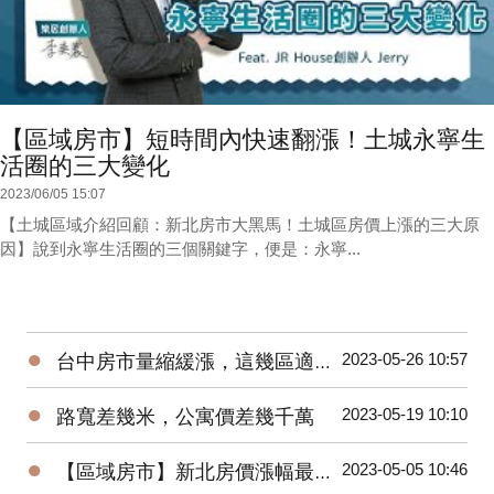
【區域房市】短時間內快速翻漲！土城永寧生
活圈的三大變化
2023/06/05 15:07
【土城區域介紹回顧：新北房市大黑馬！土城區房價上漲的三大原
因】說到永寧生活圈的三個關鍵字，便是：永寧...
●
2023-05-26 10:57
台中房市量縮緩漲，這幾區適合進場！台中海線 | 水湳 | 烏日 | 北屯 | 台中市政府
●
2023-05-19 10:10
路寬差幾米，公寓價差幾千萬
●
2023-05-05 10:46
【區域房市】新北房價漲幅最高–土城暫緩重劃區