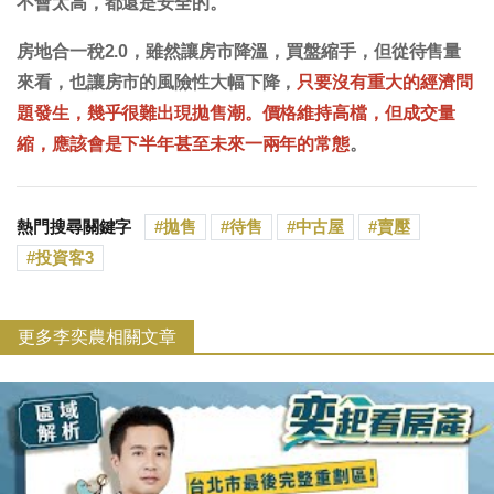
不會太高，都還是安全的。
房地合一稅2.0，雖然讓房市降溫，買盤縮手，但從待售量
來看，也讓房市的風險性大幅下降，
只要沒有重大的經濟問
題發生，幾乎很難出現拋售潮。價格維持高檔，但成交量
縮，應該會是下半年甚至未來一兩年的常態
。
熱門搜尋關鍵字
拋售
待售
中古屋
賣壓
投資客3
更多李奕農相關文章