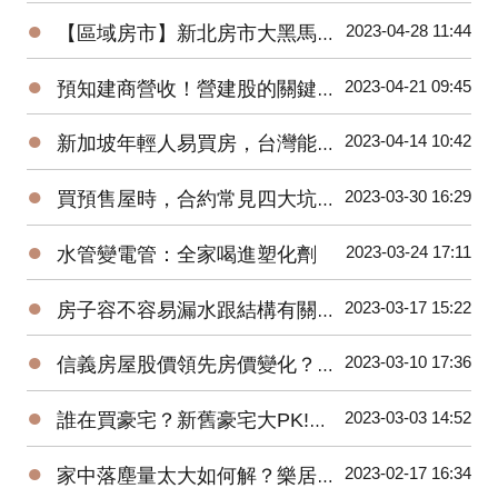
●
2023-04-28 11:44
【區域房市】新北房市大黑馬！土城區房價上漲的三大原因？
●
2023-04-21 09:45
預知建商營收！營建股的關鍵指標與操作秘訣
●
2023-04-14 10:42
新加坡年輕人易買房，台灣能借鏡？房市回溫？住商徐佳馨獨家分析
●
2023-03-30 16:29
買預售屋時，合約常見四大坑！你踩到了幾坑？
●
2023-03-24 17:11
水管變電管：全家喝進塑化劑
●
2023-03-17 15:22
房子容不容易漏水跟結構有關係？戴雲發教你怎麼看！
●
2023-03-10 17:36
信義房屋股價領先房價變化？準確率超高！
●
2023-03-03 14:52
誰在買豪宅？新舊豪宅大PK!遠雄豪宅銷售團隊親身分享-遠雄Park One
●
2023-02-17 16:34
家中落塵量太大如何解？樂居創辦人Pearl換紗窗體驗大公開！