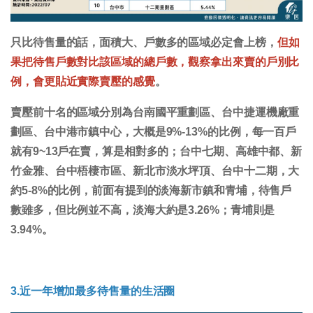
只比待售量的話，面積大、戶數多的區域必定會上榜，
但如
果把待售戶數對比該區域的總戶數，觀察拿出來賣的戶別比
例，會更貼近實際賣壓的感覺
。
賣壓前十名的區域分別為台南國平重劃區、台中捷運機廠重
劃區、台中港市鎮中心，大概是9%-13%的比例，每一百戶
就有9~13戶在賣，算是相對多的；台中七期、高雄中都、新
竹金雅、台中梧棲市區、新北市淡水坪頂、台中十二期，大
約5-8%的比例，前面有提到的淡海新市鎮和青埔，待售戶
數雖多，但比例並不高，淡海大約是3.26%；青埔則是
3.94%。
3.近一年增加最多待售量的生活圈