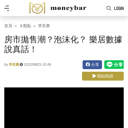
Skip to main content
功
LOGIN
能
表
首頁
＄觀點
李奕農
房市拋售潮？泡沫化？ 樂居數據
說真話！
分享
by
李奕農
2022/08/25 10:49
開始朗讀