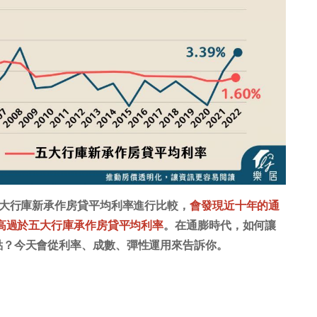
五大行庫新承作房貸平均利率進行比較，
會發現近十年的通
式高過於五大行庫承作房貸平均利率
。在通膨時代，如何讓
點？今天會從利率、成數、彈性運用來告訴你。