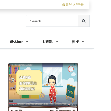
會員登入/註冊
退休bar
＄觀點
熱搜