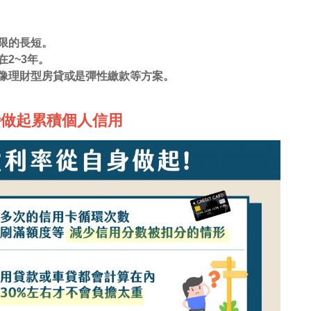
限的長短。
2~3年。
像理財型房貸或是彈性繳款等方案。
時做起累積個人信用