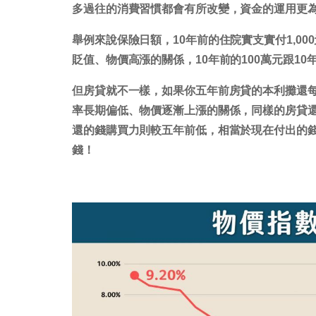
多過往的消費習慣都會有所改變，資金的運用更
舉例來說保險日額，10年前的住院實支實付1,00
貶值、物價高漲的關係，10年前的100萬元跟10
但房貸就不一樣，如果你五年前房貸的本利攤還每
率長期偏低、物價逐漸上漲的關係，同樣的房貸
還的錢購買力則較五年前低，相當於現在付出的
錢！