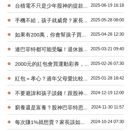
●
2025-06-19 16:18
台積電不只是少年股神的提款機！是一場只許成功，不許失敗的世紀賭注！
●
2025-05-28 08:00
手機不給，孩子就威脅？家長如何在AI時代平衡科技與教養？
●
2025-04-28 12:30
如果有200萬，你會幫孩子買ETF還是唸私立國中？
●
2025-03-21 09:40
連巴菲特都可能受騙！退休族群更要慎防詐騙！
●
2025-02-26 07:30
2000元的紅包會買運動彩券，還是夾娃娃？
●
2025-01-28 18:42
紅包＝孝心？過年父母愛比較紅包，子女該如何做到正向教養溝通？
●
2024-12-19 12:00
不要避諱和孩子談錢！跟股神巴菲特學習理財教育。
●
2024-11-30 11:57
窮養還是富養？股神巴菲特思維養出獨立自主孩子！
●
2024-10-24 07:30
每次賺1%就想賣？家長該如何培養小小巴菲特？