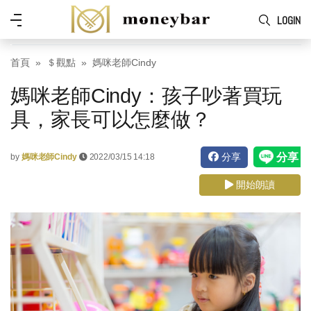
Skip to main content
功
LOGIN
能
表
首頁
＄觀點
媽咪老師Cindy
媽咪老師Cindy：孩子吵著買玩
具，家長可以怎麼做？
分享
by
媽咪老師Cindy
2022/03/15 14:18
開始朗讀