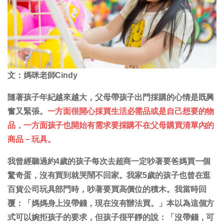
文：媽咪老師Cindy
隨著孩子年紀越來越大，父母帶孩子出門採購的心情是既興
奮又緊張。
一方面很開心採買生活必需品或是自己想要的物
品，一方面孩子也開始有需求要採購不在父母購買清單內的
商品－玩具。
我曾經聽過約4歲的孩子每次去超商一定吵著要爸媽買一個
驚奇蛋，沒有買到就哭鬧不回家。我家5歲的孩子也曾在逛
百貨公司玩具部門時，吵著要買高價位的積木。我當時回
覆：「媽媽身上沒帶錢，現在沒有辦法買。」本以為這個方
式可以婉拒孩子的要求，但孩子很平靜的說：「沒帶錢，可