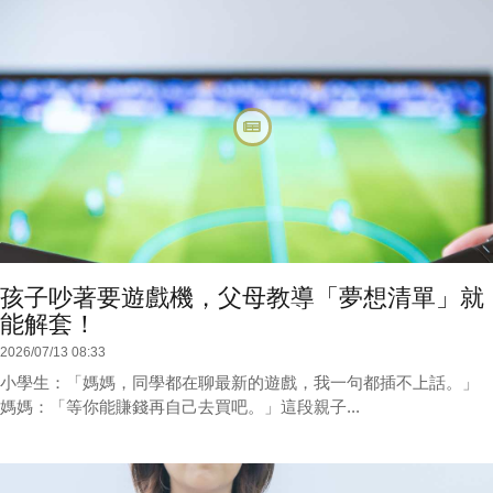
孩子吵著要遊戲機，父母教導「夢想清單」就
能解套！
2026/07/13 08:33
小學生：「媽媽，同學都在聊最新的遊戲，我一句都插不上話。」
媽媽：「等你能賺錢再自己去買吧。」這段親子...