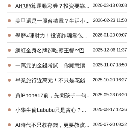
●
2026-03-13 09:08
AI也能算運動彩券？投資要靠數據而非單憑直覺！
●
2026-02-23 11:50
美甲還是一股台積電？生活小選擇，培養孩子金錢觀！
●
2026-01-23 09:07
學歷≠理財力！投資詐騙靠包裝取信，巴菲特推崇長期紀律！
●
2025-12-06 11:37
網紅全身名牌卻吃霸王餐!?巴菲特提醒:「真正的成功是有人愛你!」
●
2025-11-07 18:50
一萬元的金錢考試，你願意讓孩子交空白卷嗎？
●
2025-10-20 16:27
畢業旅行近萬元！不只是花錢，更是家庭財務專案！
●
2025-09-23 08:20
買iPhone17前，先問孩子一句話！
●
2025-08-17 12:36
小學生偷Labubu只是貪心？當今孩子的金錢觀，悄悄偏離正確軌道！
●
2025-07-20 09:32
AI時代不只教存錢，更要教孩子五個防詐判斷力！