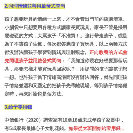
2.同理情緒並善用啟發式問句
孩子想要玩具的情緒一上來，才不會管出門前的採購清單。
小腦袋中只想要用各種方式讓家長買玩具。家長不管是採用
硬碰硬的方式，大罵孩子「不准買！」強行帶走孩子，或是
為了不讓孩子生氣，每次都答應孩子買玩具，以上兩種方式
都沒辦法讓孩子學習到情緒與理財觀念。
正向教養的方式會
先同理孩子並用啟發式問句
：「我知道你現在好想要那個玩
具，那要怎樣才能買玩具回家呢？」用提問的孩子讓孩子想
一想。也許孩子當下情緒高漲而沒有辦法回答，就先同理孩
子情緒並溫和又堅定的把孩子先帶離現場。等到孩子情緒穩
定時，再來討論也是個方法。
3.給予零用錢
中信銀行（2020）調查家有10至18歲未成年孩子家長中，
有5成家長最擔心子女亂花錢。
如果從大班開始給零用錢，