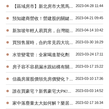
●
2023-04-28 11:44
【區域房市】新北房市大黑馬！土城區房價上漲的三大原因？
●
2023-04-21 09:45
預知建商營收！營建股的關鍵指標與操作秘訣
●
2023-04-14 10:42
新加坡年輕人易買房，台灣能借鏡？房市回溫？住商徐佳馨獨家分析
●
2023-03-30 16:29
買預售屋時，合約常見四大坑！你踩到了幾坑？
●
2023-03-24 17:11
水管變電管：全家喝進塑化劑
●
2023-03-17 15:22
房子容不容易漏水跟結構有關係？戴雲發教你怎麼看！
●
2023-03-10 17:36
信義房屋股價領先房價變化？準確率超高！
●
2023-03-03 14:52
誰在買豪宅？新舊豪宅大PK!遠雄豪宅銷售團隊親身分享-遠雄Park One
●
2023-02-17 16:34
家中落塵量太大如何解？樂居創辦人Pearl換紗窗體驗大公開！