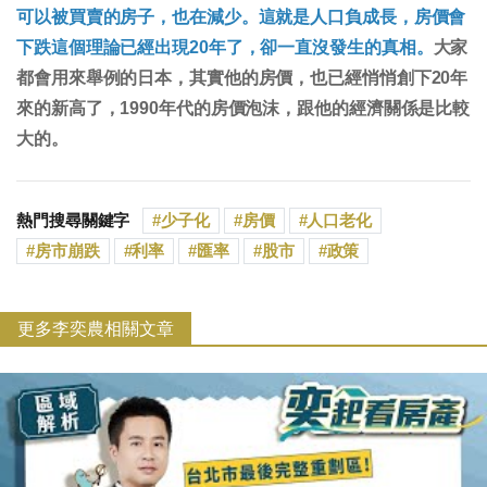
可以被買賣的房子，也在減少。這就是人口負成長，房價會
下跌這個理論已經出現20年了，卻一直沒發生的真相。
大家
都會用來舉例的日本，其實他的房價，也已經悄悄創下20年
來的新高了，1990年代的房價泡沫，跟他的經濟關係是比較
大的。
熱門搜尋關鍵字
少子化
房價
人口老化
房市崩跌
利率
匯率
股市
政策
更多李奕農相關文章