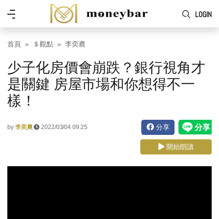
Skip to main content
功
LOGIN
能
表
首頁
＄觀點
李奕農
少子化房價會崩跌？銀行視角才
是關鍵 房屋市場和你想得不一
樣！
分享
by
李奕農
2022/03/04 09:25
開始朗讀