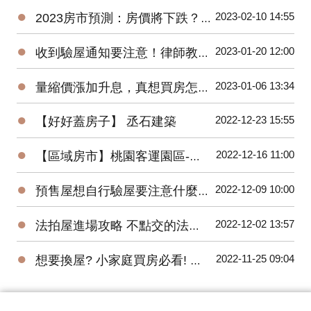
●
2023-02-10 14:55
2023房市預測：房價將下跌？萬事俱備，尚欠東風！
●
2023-01-20 12:00
收到驗屋通知要注意！律師教你判斷合不合理
●
2023-01-06 13:34
量縮價漲加升息，真想買房怎麼辦？買預售屋還是中古屋？
●
2022-12-23 15:55
【好好蓋房子】 丞石建築
●
2022-12-16 11:00
【區域房市】桃園客運園區-被遺忘的重劃區翻紅！２字頭交易量爆衝有潛力嗎?
●
2022-12-09 10:00
預售屋想自行驗屋要注意什麼？問題最常出在這！
●
2022-12-02 13:57
法拍屋進場攻略 不點交的法拍屋也能買
●
2022-11-25 09:04
想要換屋? 小家庭買房必看! 預售屋三房全解析