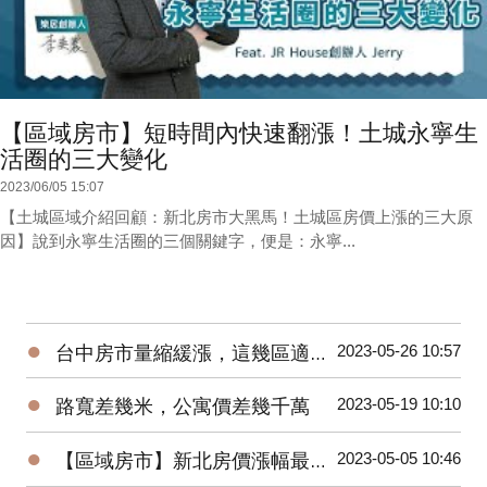
【區域房市】短時間內快速翻漲！土城永寧生
活圈的三大變化
2023/06/05 15:07
【土城區域介紹回顧：新北房市大黑馬！土城區房價上漲的三大原
因】說到永寧生活圈的三個關鍵字，便是：永寧...
●
2023-05-26 10:57
台中房市量縮緩漲，這幾區適合進場！台中海線 | 水湳 | 烏日 | 北屯 | 台中市政府
●
2023-05-19 10:10
路寬差幾米，公寓價差幾千萬
●
2023-05-05 10:46
【區域房市】新北房價漲幅最高–土城暫緩重劃區