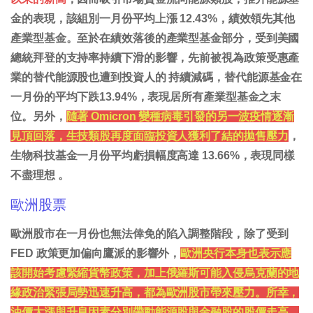
金的表現，該組別一月份平均上漲 12.43%，績效領先其他
產業型基金。至於在績效落後的產業型基金部分，受到美國
總統拜登的支持率持續下滑的影響，先前被視為政策受惠產
業的替代能源股也遭到投資人的 持續減碼，替代能源基金在
一月份的平均下跌13.94%，表現居所有產業型基金之末
位。另外，
隨著 Omicron 變種病毒引發的另一波疫情逐漸
見頂回落，生技類股再度面臨投資人獲利了結的拋售壓力
，
生物科技基金一月份平均虧損幅度高達 13.66%，表現同樣
不盡理想 。
歐洲股票
歐洲股市在一月份也無法倖免的陷入調整階段，除了受到
FED 政策更加偏向鷹派的影響外，
歐洲央行本身也表示應
該開始考慮緊縮貨幣政策，加上俄羅斯可能入侵烏克蘭的地
緣政治緊張局勢迅速升高，都為歐洲股市帶來壓力。所幸，
油價大漲與升息因素分別帶動能源股與金融股的股價走高，