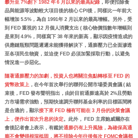
攀升至 7%創下 1982 年 6 月以來的最高紀錄
，即便扣除食
品與能源等波動較大項目後的核心 CPI後，同樣比一年前大
幅增加 5.5%，為自 1991年 2 月以來的最高增幅。另外，受
到 FED 重視的 12 月個人消費支出 ( 核心物價指數年增幅則
是來到 4.9%，同樣寫下 38 年來的新高，顯示因疫情造成的
供應鏈瓶頸問題遲遲未能獲得解決下，通膨壓力已全面滲透
至各項民生物資，並迫使 FED 必須加緊採取行動，以避免
情況進一步惡化。
隨著通膨壓力的加劇，投資人也將關注焦點轉移至 FED 的
貨幣政策上
，在今年首次舉行的聯邦公開市場委員會議 ( 結
束後，FED 發布聲明指出，由於目前通膨遠高於 2%且勞動
力市場需求強勁，預期快速調升聯邦基金利率的目標區間將
是合適的，顯示
接下來 FED 極有可能在 3 月份的決策會議
上，便作出首次升息的決定
。此外， FED 主席鮑威爾亦在
會後記者會上表示，有鑑於
通膨仍有上升風險，為確保高通
膨不會變得根深柢固，將不排除今年往後每次 FOMC會議都