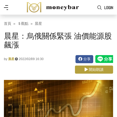
Skip to main content
功
LOGIN
能
表
首頁
＄觀點
晨星
晨星：烏俄關係緊張 油價能源股
飆漲
分享
by
晨星
2022/02/09 16:30
開始朗讀