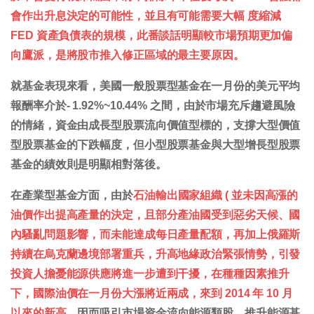
會作出升息決定的可能性，並且有可能需要大幅 度縮減
FED 資產負債表的規模，此番談話明顯較市場預期更加偏
向鷹派，是將股市推入修正區域的最主要原因。
就基金表現來看，美國一般股票型基金在一月份的美元平均
報酬率介於- 1.92%~10.44% 之間，由於市場充斥趨避風險
的情緒，資金由成長型股票流向價值型標的，支撐大型價值
型股票基金的下跌幅度，但小型股票基金與大型增長型股票
基金的績效則是明顯相對落後。
在產業型基金方面，由於
石油輸出國家組織 ( 並未因高漲的
油價作出提高產量的決定，且部分產油國受到惡劣天候、國
內騷亂問題影響，而未能達成每日產量配額，再加上俄羅斯
持續在烏克蘭邊境部署重兵，升高地緣政治緊張情勢，引發
投資人擔憂能源供應將進一步遭到干擾，在種種因素推升
下，國際油價在一月份大漲將近兩成，來到 2014 年 10 月
以來的新高
，因而吸引市場資金流向能源類股，推升能源基