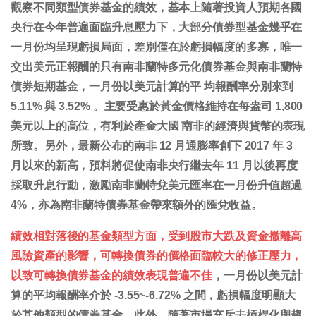
觀察不同類型債券基金的績效，基本上隨著投資人預期各國
央行在今年普遍面臨升息壓力下，大部分債券型基金幾乎在
一月份均呈現虧損局面，差別僅在於虧損幅度的多寡，唯一
交出美元正報酬的只有南非蘭特多元化債券基金與南非蘭特
債券短期基金，一月份以美元計算的平 均報酬率分別來到
5.11% 與 3.52% 。主要受惠於黃金價格維持在每盎司 1,800
美元以上的高位，有利於產金大國 南非的經濟與貨幣的表現
所致。另外，最新公布的南非 12 月通膨率創下 2017 年 3
月以來的新高，預料將促使南非央行繼去年 11 月以後再度
採取升息行動，激勵南非蘭特兌美元匯率在一月份升值超過
4%，亦為南非蘭特債券基金帶來額外的匯兌收益。
績效相對落後的基金類型方面，受到股市大跌及資金撤離高
風險資產的影響，可轉換債券的價格面臨較大的修正壓力，
以致可轉換債券基金的績效表現普遍不佳
，一月份以美元計
算的平均報酬率介於 -3.55~-6.72% 之間，虧損幅度明顯大
於其他類型的債券基金。此外，隨著市場充斥去槓桿化與趨