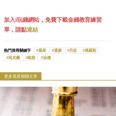
加入i玩錢網站，免費下載金錢教育練習
單，請點
連結
熱門搜尋關鍵字
晨星
通膨
升息
俄羅斯
烏克蘭
歐股
油價
更多晨星相關文章