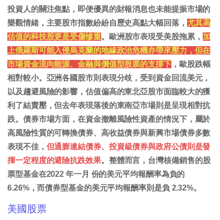
投資人的關注焦點，即便優異的財報消息也未能提振市場的
樂觀情緒，主要股市指數紛紛自歷史高點大幅回落，
尤其高
估值的科技股更是受傷慘重
。歐洲股市表現受美股拖累，
加
上俄羅斯可能入侵烏克蘭的地緣政治危機亦帶來壓力，但在
市場資金流向能源、金融與價值型股票的支撐下
，歐股跌幅
相對較小。亞洲各國股市則表現分歧，受到資金回流美元，
以及趨避風險的影響，估值偏高的東北亞股市面臨較大的獲
利了結賣壓，但去年表現落後的東南亞市場則是呈現相對抗
跌。債券市場方面，在資金撤離風險性資產的情況下，屬於
高風險性質的可轉換債券、高收益債券與新興市場債券多數
表現不佳，
但通膨連結債券、投資級債券與政府公債則是發
揮一定程度的避險抗跌效果
。整體而言，台灣核備銷售的股
票型基金在2022 年一月 份的美元平均報酬率為負的
6.26%，而債券型基金的美元平均報酬率則是負 2.32%。
美國股票