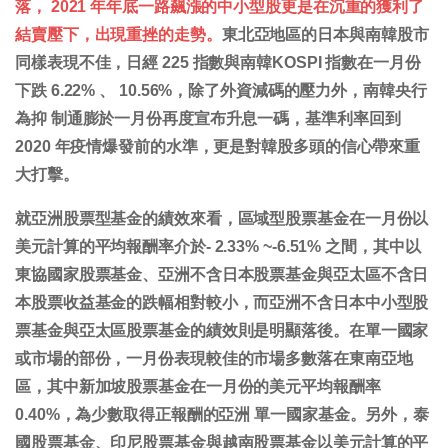
落， 2021 年年底一路飆漲的中小型股更是在沉重的獲利了
結賣壓下，出現重挫的走勢。
東北亞地區的日本與南韓股市
同樣表現不佳，日經 225 指數與南韓KOSPI 指數在一月份
下跌 6.22% 、 10.56%，除了外資減碼的壓力外，南韓央行
為抑 制通膨於一月份再度宣布升息一碼，基準利率回到
2020 年疫情爆發前的水準，更是對韓股多頭的信心帶來重
大打擊。
就亞洲股票型基金的績效來看，區域型股票基金在一月份以
美元計算的平均報酬率介於- 2.33% ~-6.51% 之間，其中以
東協國家股票基金、亞洲不含日本股票基金與亞太區不含日
本股票收益基金的跌幅相對較小，而亞洲不含日本中小型股
票基金與亞太區股票基金的績效則是明顯落後。在單一國家
或市場的部份，一月份表現較佳的市場多數落在東南亞地
區，其中新加坡股票基金在一月份的美元平均報酬率
0.40%，為少數取得正報酬的亞洲 單一國家基金。另外，泰
國股票基金、印尼股票基金與越南股票基金以美元計算的平