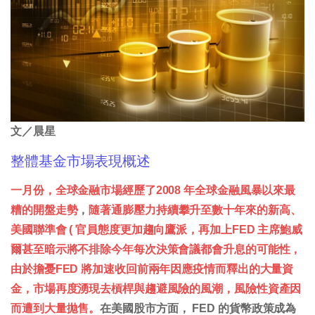
文／晨星
整體基金市場表現概述
一月份，全球金融市場經歷了2008 年全球金融風暴以來最
糟的開盤走勢
，
隨著
通膨壓力持續攀升至數十年來的新高、
美國聯準會 ( 官員態度更加趨向鷹派，再加上FED 主席鮑威
爾甚至暗示將不排除今年每次決策會議都會升息的可能性，
由於擔憂FED 將加速收回前兩年因應疫情而釋出的大量資
金，市場再度湧現去槓桿與趨避風險的風潮，風險性資產因
而遭到大量拋售
。
在美國股市方面， FED 的貨幣政策成為