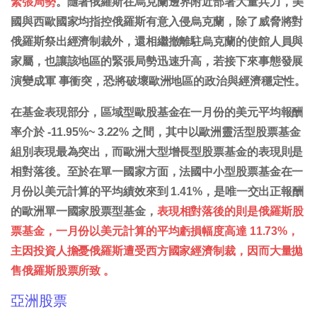
緊張局勢
。隨著俄羅斯在烏克蘭邊界附近部署大量兵力，美
國與西歐國家均指控俄羅斯有意入侵烏克蘭，除了威脅將對
俄羅斯祭出經濟制裁外，還相繼撤離駐烏克蘭的使館人員與
家屬，也讓該地區的緊張局勢迅速升高，若接下來事態發展
演變成軍 事衝突，恐將破壞歐洲地區的政治與經濟穩定性。
在基金表現部分，區域型歐股基金在一月份的美元平均報酬
率介於 -11.95%~ 3.22% 之間，其中以歐洲靈活型股票基金
組別表現最為突出，而歐洲大型增長型股票基金的表現則是
相對落後。至於在單一國家方面，法國中小型股票基金在一
月份以美元計算的平均績效來到 1.41%，是唯一交出正報酬
的歐洲單一國家股票型基金，
表現相對落後的則是俄羅斯股
票基金，一月份以美元計算的平均虧損幅度高達 11.73%，
主因投資人擔憂俄羅斯遭受西方國家經濟制裁，因而大量拋
售俄羅斯股票所致 。
亞洲股票