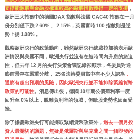
支撐能源股與金融股權重較高的歐股指數獲得一定的支撐
，
歐洲三大指數中的德國DAX 指數與法國 CAC40 指數在一月
份分別僅下跌 2.60% 、 2.15%，英國富時 100 指數則是逆
勢上揚 1.08% 。
觀察歐洲央行的政策動向，雖然歐洲央行總裁拉加德表示歐
洲情況與美國不同，歐洲央行並沒有在短時間內升息的急迫
性，但去年 12 月的央行決策會議記錄卻顯示，各委員對通
膨前景存在嚴重分歧， 25名決策委員當中有不少人認為
，
通膨有超出預期的風險，因此歐洲央行並不能排除緊縮貨幣
政策的可能性
。消息傳出後，德國 10年期公債殖利率一度
回升至 0% 以上，脫離負利率的領域，但歐股走勢也因而受
挫。
除了擔憂歐洲央行可能採取緊縮貨幣政策外，
過去一個月投
資人最關切的議題，無疑是俄羅斯與烏克蘭之間一觸即發的