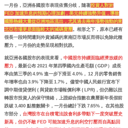
一月份，亞洲各國股市表現依舊分歧，隨著
投資人對於
FED 加速升息的預期心理加劇，美元持續強勢升值，導致
國際熱錢大量從亞洲地區流出，尤其過去兩年漲勢強勁的東
北亞市場更是面臨較大的減碼賣壓
。相形之下，原本已經有
很長一段時間遭到外資減碼的東南亞市場反而得以免除此種
壓力，一月份的走勢呈現相對抗跌。
就亞洲各國股市的表現來看，
中國股市持續面臨經濟放緩的
壓力
，最新公布 2021 年第四季國內生產毛額 ( GDP）成長
率由第三季的 4.9% 進一步下滑至 4.0%， 12 月的零售銷售
年增率也由 3.9% 下降至 1.7% 。儘管中國人民銀行宣布下
調中期借貸便利 ( 與貸款市場報價利率 ( LPR)，但仍難以扭
轉股市投資人的保守情緒，上證綜合指數在農曆新年長假前
跌破 3,400 點整數關卡，一月份總計下跌 7.65% 。在其他股
市部分，
台灣股市在台積電法說會利多帶動下一度突破歷史
新高，但仍不敵 FED 可能加速升息的利空打壓而自高點回