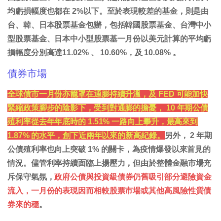
均虧損幅度也都在 2%以下。至於表現較差的基金，則是由
台、韓、日本股票基金包辦，包括韓國股票基金、台灣中小
型股票基金、日本中小型股票基一月份以美元計算的平均虧
損幅度分別高達11.02% 、 10.60%，及 10.08% 。
債券市場
全球債市一月份亦籠罩在通膨持續升溫，及 FED 可能加快
緊縮政策腳步的陰影下，受到對通膨的擔憂， 10 年期公債
殖利率從去年年底時的 1.51% 一路向上攀升，最高來到
1.87% 的水平，創下近兩年以來的新高紀錄。
另外， 2 年期
公債殖利率也向上突破 1% 的關卡，為疫情爆發以來首見的
情況。儘管利率持續面臨上揚壓力，但由於整體金融市場充
斥保守氣氛，
政府公債與投資級債券仍舊吸引部分避險資金
流入，一月份的表現因而相較股票市場或其他高風險性質債
券來的穩
。