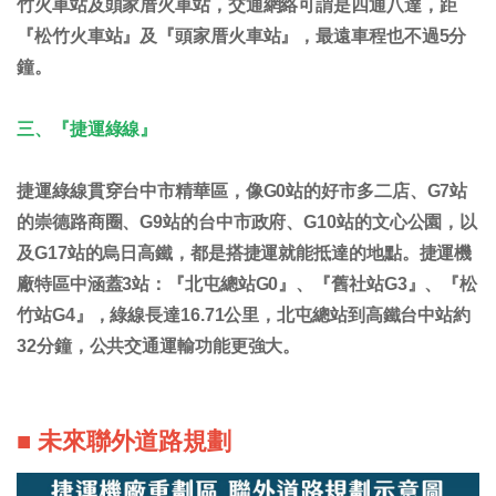
竹火車站及頭家厝火車站，交通網絡可謂是四通八達，距
『松竹火車站』及『頭家厝火車站』，最遠車程也不過5分
鐘。
三、『捷運綠線』
捷運綠線貫穿台中市精華區，像G0站的好市多二店、G7站
的崇德路商圈、G9站的台中市政府、G10站的文心公園，以
及G17站的烏日高鐵，都是搭捷運就能抵達的地點。捷運機
廠特區中涵蓋3站：『北屯總站G0』、『舊社站G3』、『松
竹站G4』，綠線長達16.71公里，北屯總站到高鐵台中站約
32分鐘，公共交通運輸功能更強大。
■ 未來聯外道路規劃