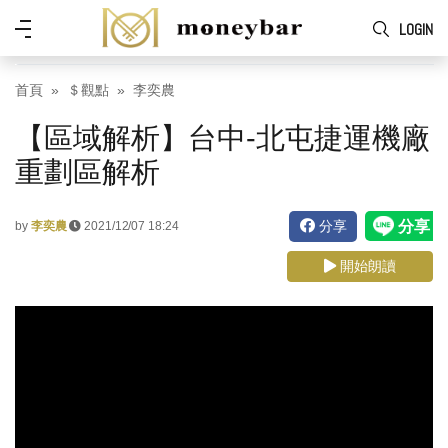
Skip to main content
功
LOGIN
能
表
首頁
＄觀點
李奕農
【區域解析】台中-北屯捷運機廠
重劃區解析
分享
by
李奕農
2021/12/07 18:24
開始朗讀