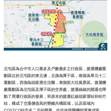
北屯區為台中市人口最多及戶數最多之行政區，捷運機廠重
劃區位於北屯區的東北邊，北側為潭子區，南側為單元十二
重劃區，西側為頭家厝生活圈，東側面大坑風景區。捷運機
廠重劃區為北屯區及潭子區的交界處，捷運綠線的開通也帶
動了周遭行政區的發展，和原本的捷運紅線頭家厝站和松竹
站，構成了交通價值高的雙鐵共構區域，以及區域內
COSTCO好市多二店的開幕，也促使商圈機能逐漸成形。