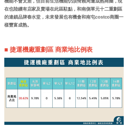
機能不會太差，但目前生活機能仍須倚賴周遭成熟商圈，現
在也陸續有店家及賣場在此區駐點，和南側單元十二重劃區
的連鎖品牌春水堂，未來發展也有機會和南屯costco商圈一
樣豐富成熟。
■ 捷運機廠重劃區 商業地比例表