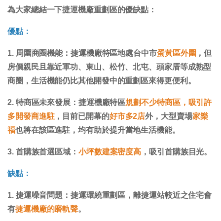
為大家總結一下捷運機廠重劃區的優缺點：
優點：
1. 周圍商圈機能：捷運機廠特區地處台中市
蛋黃區外圍
，但
房價親民且靠近軍功、東山、松竹、北屯、頭家厝等成熟型
商圈，生活機能仍比其他開發中的重劃區來得更便利。
2. 特商區未來發展：捷運機廠特區
規劃不少特商區，吸引許
多開發商進駐
，目前已開幕的
好市多2店
外，大型賣場
家樂
福
也將在該區進駐，均有助於提升當地生活機能。
3. 首購族首選區域：
小坪數建案密度高
，吸引首購族目光。
缺點：
1. 捷運噪音問題：捷運環繞重劃區，離捷運站較近之住宅會
有
捷運機廠的磨軌聲
。