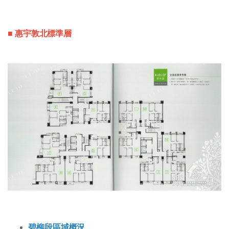
■ 惠宇敦北標準層
碧
柳段區域概況