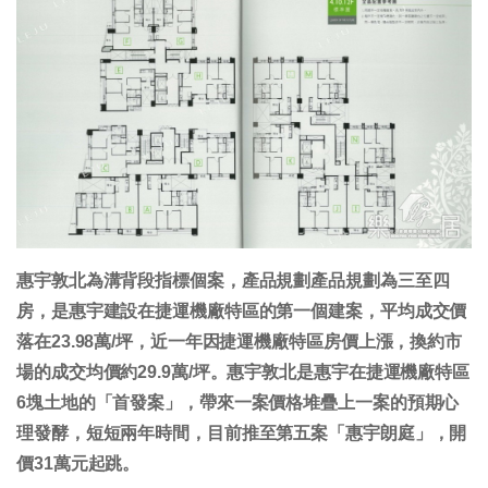
惠宇敦北為溝背段指標個案，產品規劃產品規劃為三至四
房，是惠宇建設在捷運機廠特區的第一個建案，平均成交價
落在23.98萬/坪，近一年因捷運機廠特區房價上漲，換約市
場的成交均價約29.9萬/坪。惠宇敦北是惠宇在捷運機廠特區
6塊土地的「首發案」，帶來一案價格堆疊上一案的預期心
理發酵，短短兩年時間，目前推至第五案「惠宇朗庭」，開
價31萬元起跳。