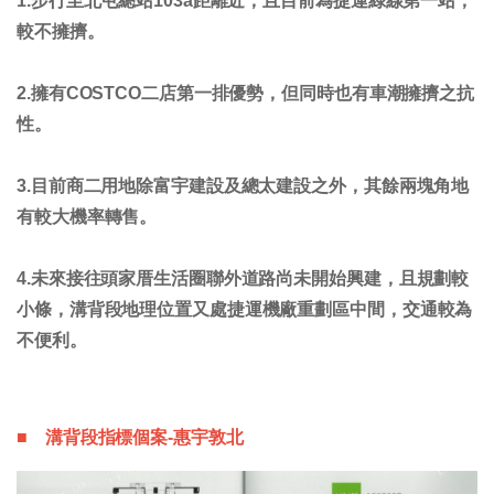
1.步行至北屯總站103a距離近，且目前為捷運綠線第一站，
較不擁擠。
2.擁有COSTCO二店第一排優勢，但同時也有車潮擁擠之抗
性。
3.目前商二用地除富宇建設及總太建設之外，其餘兩塊角地
有較大機率轉售。
4.未來接往頭家厝生活圈聯外道路尚未開始興建，且規劃較
小條，溝背段地理位置又處捷運機廠重劃區中間，交通較為
不便利。
■ 溝背段指標個案-惠宇敦北