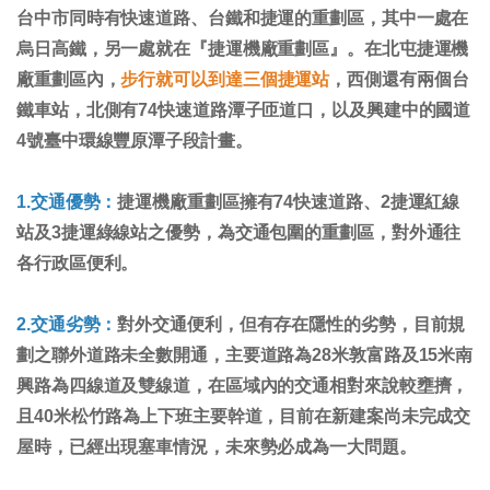
台中市同時有快速道路、台鐵和捷運的重劃區，其中一處在
烏日高鐵，另一處就在『捷運機廠重劃區』。在北屯捷運機
廠重劃區內，
步行就可以到達三個捷運站
，西側還有兩個台
鐵車站，北側有74快速道路潭子匝道口，以及興建中的國道
4號臺中環線豐原潭子段計畫。
1.交通優勢：
捷運機廠重劃區擁有74快速道路、2捷運紅線
站及3捷運綠線站之優勢，為交通包圍的重劃區，對外通往
各行政區便利。
2.交通劣勢：
對外交通便利，但有存在隱性的劣勢，目前規
劃之聯外道路未全數開通，主要道路為28米敦富路及15米南
興路為四線道及雙線道，在區域內的交通相對來說較壅擠，
且40米松竹路為上下班主要幹道，目前在新建案尚未完成交
屋時，已經出現塞車情況，未來勢必成為一大問題。