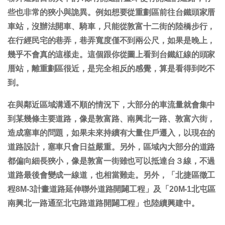
些也非常的狹小與詭異。例如想要從重劃區前往台鐵頭家厝
車站，沒辦法開車、騎車，只能從敦富十二街的陸橋步行，
在行經民宅的巷弄，巷弄寬度僅不到兩公尺，如果是晚上，
幾乎不會真的這樣走。這個跟你從圖上看到台鐵紅線的頭家
厝站，離重劃區很近，是完全相反的感覺，算是看得到吃不
到。
在與鄰近區域溝通不順的情況下，大部分的車流量就會集中
到某幾條主要道路，像是敦富路、南興北一路、敦富六街，
造成塞車的問題，如果未來持續有大量住戶遷入，以現在的
道路設計，塞車只會日益嚴重。另外，區域內大部分的道路
都偏向細長狹小，像是敦富一街雖也可以抵達台３線，不過
道路最後會變成一線道，也相當難走。另外，「北捷區徵工
程8M-3計畫道路延伸聯外道路開闢工程」及「20M-1北屯區
南興北一路通至北屯路道路開闢工程」也陸續興建中。