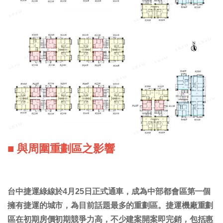
■ 與周圍重劃區之影響
台中捷運綠線於4月25日正式通車，成為中部都會區第一個
擁有捷運的城市，為目前話題最多的重劃區。捷運機廠重劃
區在初期房價初期競爭力高，不少建案開案即完銷，包括惠