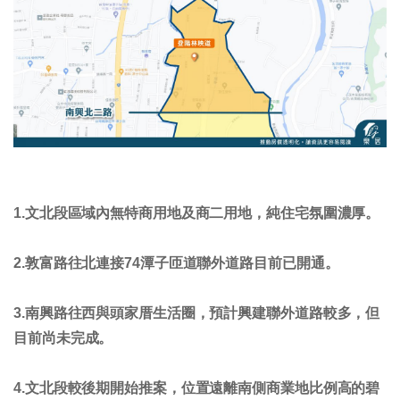
1.文北段區域內無特商用地及商二用地，純住宅氛圍濃厚。
2.敦富路往北連接74潭子匝道聯外道路目前已開通。
3.南興路往西與頭家厝生活圈，預計興建聯外道路較多，但
目前尚未完成。
4.文北段較後期開始推案，位置遠離南側商業地比例高的碧