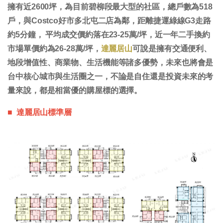
擁有近2600坪，為目前碧柳段最大型的社區，總戶數為518
戶，與Costco好市多北屯二店為鄰，距離捷運綠線G3走路
約5分鐘， 平均成交價約落在23-25萬/坪，近一年二手換約
市場單價約為26-28萬/坪，
達麗居山
可說是擁有交通便利、
地段增值性、商業物、生活機能等諸多優勢，未來也將會是
台中核心城市與生活圈之一，不論是自住還是投資未來的考
量來說，都是相當優的購屋標的選擇。
■ 達麗居山標準層