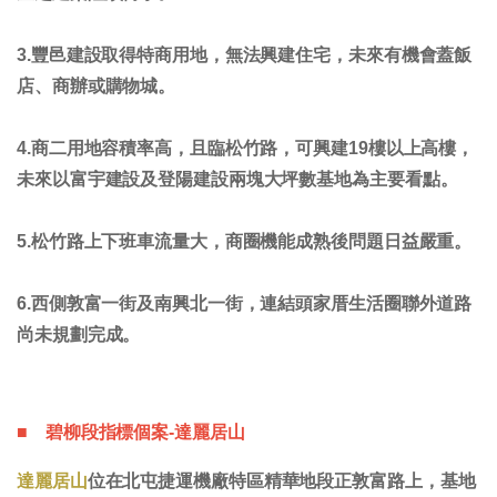
3.豐邑建設取得特商用地，無法興建住宅，未來有機會蓋飯
店、商辦或購物城。
4.商二用地容積率高，且臨松竹路，可興建19樓以上高樓，
未來以富宇建設及登陽建設兩塊大坪數基地為主要看點。
5.松竹路上下班車流量大，商圈機能成熟後問題日益嚴重。
6.西側敦富一街及南興北一街，連結頭家厝生活圈聯外道路
尚未規劃完成。
■ 碧柳段指標個案-達麗居山
達麗居山
位在北屯捷運機廠特區精華地段正敦富路上，基地