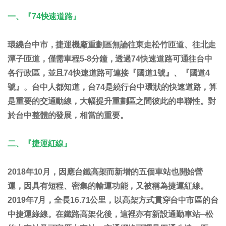
一、『74快速道路』
環繞台中市，捷運機廠重劃區無論往東走松竹匝道、往北走
潭子匝道，僅需車程5-8分鐘，透過74快速道路可通往台中
各行政區，並且74快速道路可連接『國道1號』、『國道4
號』。台中人都知道，台74是繞行台中環狀的快速道路，算
是重要的交通動線，大幅提升重劃區之間彼此的串聯性。對
於台中整體的發展，相當的重要。
二、『捷運紅線』
2018年10月，因應台鐵高架而新增的五個車站也開始營
運，因具有短程、密集的輸運功能，又被稱為捷運紅線。
2019年7月，全長16.71公里，以高架方式貫穿台中市區的台
中捷運綠線。在鐵路高架化後，這裡亦有新設通勤車站─松