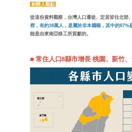
創辦人觀點
從這份資料觀察，台灣人口遷徙、定居皆往北部
裡，有約36萬人，是屬於非本國籍，其中的87%
能是由東南亞移工所貢獻的。
■ 常住人口8縣市增長 桃園、新竹