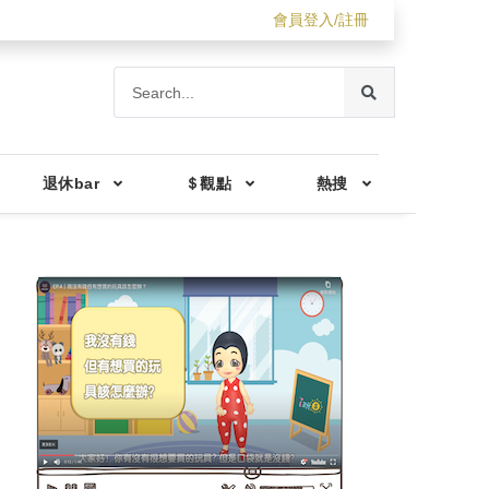
會員登入/註冊
退休bar
＄觀點
熱搜