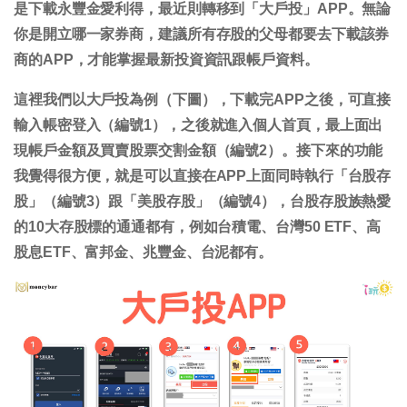
是下載永豐金愛利得，最近則轉移到「大戶投」APP。無論
你是開立哪一家券商，建議所有存股的父母都要去下載該券
商的APP，才能掌握最新投資資訊跟帳戶資料。
這裡我們以大戶投為例（下圖），下載完APP之後，可直接
輸入帳密登入（編號1），之後就進入個人首頁，最上面出
現帳戶金額及買賣股票交割金額（編號2）。接下來的功能
我覺得很方便，就是可以直接在APP上面同時執行「台股存
股」（編號3）跟「美股存股」（編號4），台股存股族熱愛
的10大存股標的通通都有，例如台積電、台灣50 ETF、高
股息ETF、富邦金、兆豐金、台泥都有。