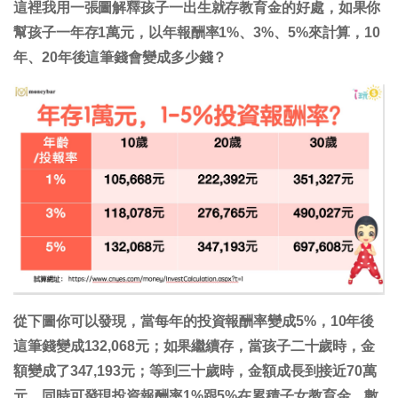
這裡我用一張圖解釋孩子一出生就存教育金的好處，如果你
幫孩子一年存1萬元，以年報酬率1%、3%、5%來計算，10
年、20年後這筆錢會變成多少錢？
從下圖你可以發現，當每年的投資報酬率變成5%，10年後
這筆錢變成132,068元；如果繼續存，當孩子二十歲時，金
額變成了347,193元；等到三十歲時，金額成長到接近70萬
元。同時可發現投資報酬率1%跟5%在累積子女教育金，數