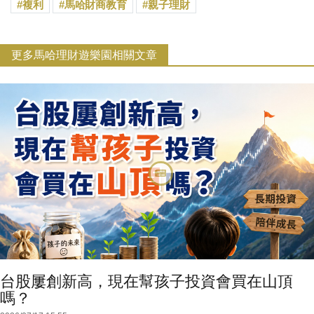
複利
馬哈財商教育
親子理財
更多馬哈理財遊樂園相關文章
台股屢創新高，現在幫孩子投資會買在山頂
嗎？