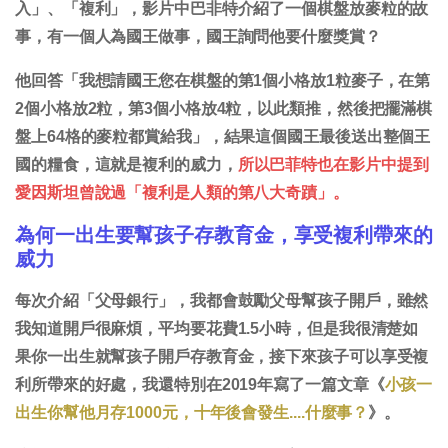
入」、「複利」，影片中巴非特介紹了一個棋盤放麥粒的故
事，有一個人為國王做事，國王詢問他要什麼獎賞？
他回答「我想請國王您在棋盤的第1個小格放1粒麥子，在第
2個小格放2粒，第3個小格放4粒，以此類推，然後把擺滿棋
盤上64格的麥粒都賞給我」，結果這個國王最後送出整個王
國的糧食，這就是複利的威力，
所以巴菲特也在影片中提到
愛因斯坦曾說過「複利是人類的第八大奇蹟」。
為何一出生要幫孩子存教育金，享受複利帶來的
威力
每次介紹「父母銀行」，我都會鼓勵父母幫孩子開戶，雖然
我知道開戶很麻煩，平均要花費1.5小時，但是我很清楚如
果你一出生就幫孩子開戶存教育金，接下來孩子可以享受複
利所帶來的好處，我還特別在2019年寫了一篇文章《
小孩一
出生你幫他月存1000元，十年後會發生....什麼事？
》。