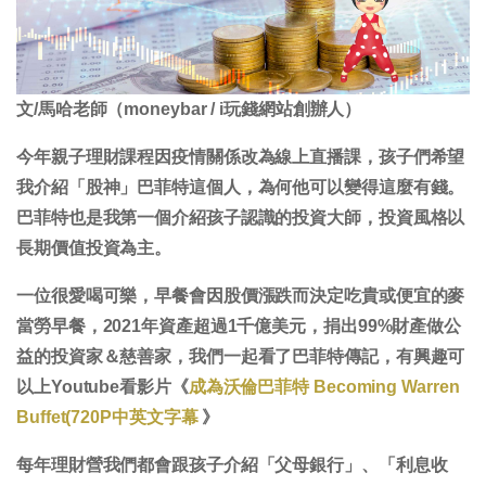
文/馬哈老師（moneybar / i玩錢網站創辦人）
今年親子理財課程因疫情關係改為線上直播課，孩子們希望
我介紹「股神」巴菲特這個人，為何他可以變得這麼有錢。
巴菲特也是我第一個介紹孩子認識的投資大師，投資風格以
長期價值投資為主。
一位很愛喝可樂，早餐會因股價漲跌而決定吃貴或便宜的麥
當勞早餐，2021年資產超過1千億美元，捐出99%財產做公
益的投資家＆慈善家，我們一起看了巴菲特傳記，有興趣可
以上Youtube看影片《
成為沃倫巴菲特 Becoming Warren
Buffet(720P中英文字幕
》
每年理財營我們都會跟孩子介紹「父母銀行」、「利息收