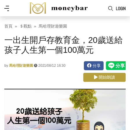
Skip to main content
功
LOGIN
能
表
首頁
＄觀點
馬哈理財遊樂園
一出生開戶存教育金，20歲送給
孩子人生第一個100萬元
分享
by
馬哈理財遊樂園
2021/08/12 16:30
開始朗讀