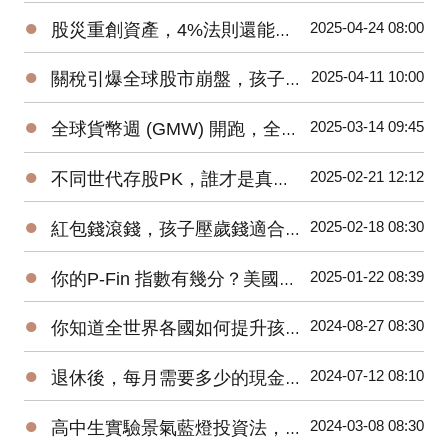
●
2025-04-24 08:00
股災重創資產，4%法則還能讓我們安穩退休嗎？
●
2025-04-11 10:00
關稅引爆全球股市崩盤，孩子的教育金該如何安心布局？
●
2025-03-14 09:45
全球貨幣週 (GMW) 開跑，全世界各國如何推廣青少年金錢教育?
●
2025-02-21 12:12
不同世代存股PK，誰才是真正的投資贏家？
●
2025-02-18 08:30
紅包錢滾錢，孩子壓歲錢適合投資哪些基金？
●
2025-01-22 08:39
你的P-Fin 指數有幾分？美國人只能正確回答48%的問題
●
2024-08-27 08:30
你知道全世界各國如何提升孩子們的金融素養？
●
2024-07-12 08:10
退休後，每月需要多少的現金流？58%的人覺得10萬元才夠
●
2024-03-08 08:30
高中生實驗景氣藍燈投資法，一年後獲利近20%