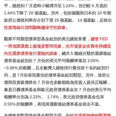
平，雖然到 7 月底時小幅彈升至 1.24%，但仍較 6 月底的
1.44%下降了 20 個基點。另外，包括德國與日本的 10 年期
政府公債殖利率亦分別下滑 25 個基點、 14 個基點，反映出
投資情緒出現明顯轉趨保守的跡象
。
觀察不同類型債券型基金組別的美元績效來看，
儘管 FED
一再強調通膨上揚僅是暫時現象，但市場資金依舊有持續流
向抗通膨債券進行避險的跡象
，總共 5 種細分類的通膨連結
債券基金組別在 7 月份的美元平均報酬率落在 2.05%
~3.06% 的範圍，且全數擠入績效排行最佳前十名的組別行
列，是 7月份表現最佳的債券基金組別類型。另外，政府公
債與投資級債券在 7 月份也多數都能為投資人提供正報酬，
像是日圓債券基金與歐元政府債券基金在 7 月份的美元平均
報酬率分別為 2.33% 、 1.74%，美元政府債券基金也有
0.55% 的報酬率，表現與通膨連結債券基金相去不遠。
在績效相對落後的基金類型方面，由於
市場風險情緒顯著降