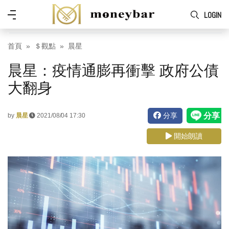
Skip to main content
功
LOGIN
能
表
首頁
＄觀點
晨星
晨星：疫情通膨再衝擊 政府公債
大翻身
分享
by
晨星
2021/08/04 17:30
開始朗讀