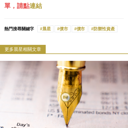
單，請點
連結
熱門搜尋關鍵字
晨星
債市
債市
防禦性資產
更多晨星相關文章