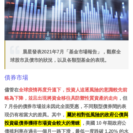
晨星發表2021年7月「基金市場報告」，觀察全
球股市及債市的狀況，以及各類型基金的表現。
債券市場
儘管在
全球疫情再度升溫下，投資人追逐風險的意識較先前
略為下降，並且出現將資金移往具防禦性質資產的走向
，但
7 月份的債券市場並未因此全面受惠，不同類型債券間的表
現仍有相當大的差異。其中，
屬於相對低風險的政府公債與
投資級債券獲得市場資金較大的青睞
，美國 10 年期政府公
債殖利率在過去一個月一路下滑，最低一度跌破 1.20% 的水