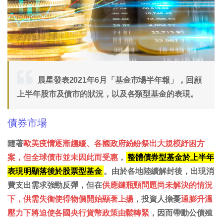
晨星發表2021年6月「基金市場半年報」，回顧
上半年股市及債市的狀況，以及各類型基金的表現。
債券市場
隨著
歐美疫情逐漸趨緩、各國政府紛紛祭出大規模紓困方
案，但全球債市並未因此而受惠
，
整體債券型基金於上半年
表現明顯落後於股票型基金
。由於各地陸續解封後，出現消
費支出需求強勁反彈，但在
供應鏈瓶頸問題尚未解決的情況
下，供需失衡使得物價開始顯著上揚
，投資人擔憂
通膨升溫
壓力下將迫使各國央行貨幣政策由鬆轉緊
，因而帶動公債殖