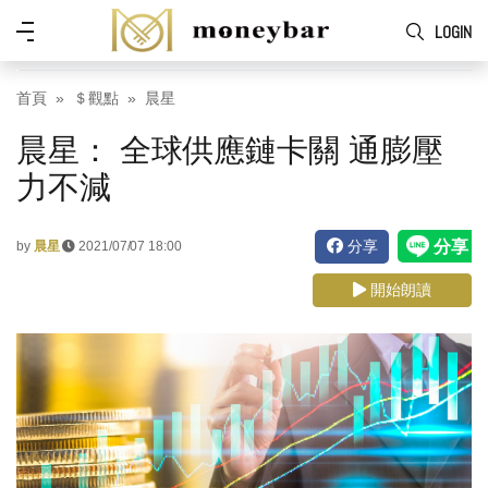
Skip to main content
功
LOGIN
能
表
首頁
＄觀點
晨星
晨星： 全球供應鏈卡關 通膨壓
力不減
分享
by
晨星
2021/07/07 18:00
開始朗讀