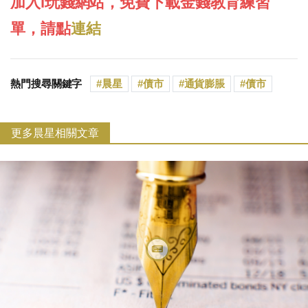
加入i玩錢網站，免費下載金錢教育練習
單，請點
連結
熱門搜尋關鍵字
晨星
債市
通貨膨脹
債市
更多晨星相關文章