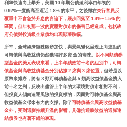
利率快速向上攀升，美國 10 年期公債殖利率由年初的
0.92%一度衝高至逼近 1.8% 的水平，之後雖在
央行官員反
覆重申不會急於升息的言論下，緩步回落至 1.4%~ 1.5% 的
區間，但年初那一波的賣壓對債市的傷害已經造成，包括政
府公債與投資級企業債均出現顯著跌幅
。
所幸，全球經濟復甦腳步加快，與景氣變化呈現正向連動的
可轉債與高收益債仍然獲得許多資 金的青睞。
以不同類債券
型基金的美元表現來看，上半年績效前十名的組別中，可轉
債基金與高收益債基金分別佔據 2 席與 3 席位置，
但若是以
原幣來排序，將有 3 類可轉債基金與 5 類高收益債基金擠入
前十名之列，反映出儘管上半年的大環境對債市相對不利，
但投資人傾向追逐風險的投資標的，因而對可轉債基金與高
收益債基金帶來有力的支撐。除了
可轉債基金與高收益債基
金外，受到通膨持續升溫的影響，具備抗通膨效益的通膨連
結債券也有著不錯的表現。