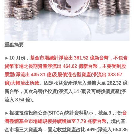
重點摘要:
►
10 月份，
基金市場總計淨流出 381.52 億新台幣，不包含
貨幣市場之長期資產淨流出 464.62 億新台幣，主要受到股
票型(淨流出 445.31 億)及股債混合型資產(淨流出 333.57
億)大幅流出所致
。固定收益資產淨流入量擴大至 282.32 億
新台幣，其次為替代投資(淨流入 14 億)及可轉換債資產(淨
流入 8.54 億)。
►
根據投信投顧公會(SITCA)統計資料顯示，截至 9 月份
台
灣整體基金市場總規模持續增加至 7.79 兆新台幣
。境內基
金市場三大資產為 – 固定收益資產占比 46%(淨流入 654.85