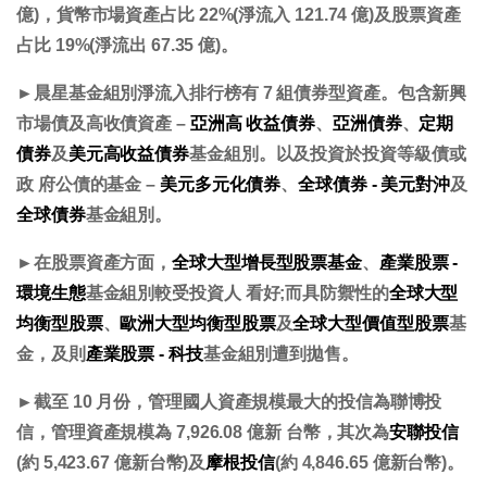
億)，貨幣市場資產占比 22%(淨流入 121.74 億)及股票資產
占比 19%(淨流出 67.35 億)。
►
晨星基金組別淨流入排行榜有 7 組債券型資產。包含新興
市場債及高收債資產 –
亞洲高 收益債券
、
亞洲債券
、
定期
債券
及
美元高收益債券
基金組別。以及投資於投資等級債或
政 府公債的基金 –
美元多元化債券
、
全球債券 - 美元對沖
及
全球債券
基金組別。
►
在股票資產方面，
全球大型增長型股票基金
、
產業股票 -
環境生態
基金組別較受投資人 看好;而具防禦性的
全球大型
均衡型股票
、
歐洲大型均衡型股票
及
全球大型價值型股票
基
金，及則
產業股票 - 科技
基金組別遭到拋售。
►
截至 10 月份，管理國人資產規模最大的投信為聯博投
信，管理資產規模為 7,926.08 億新 台幣，其次為
安聯投信
(約 5,423.67 億新台幣)及
摩根投信
(約 4,846.65 億新台幣)。