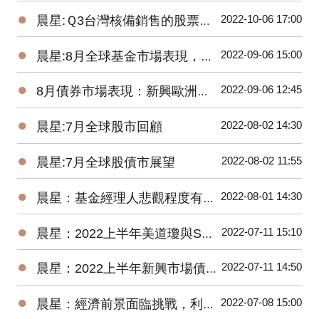
●
2022-10-06 17:00
晨星:Ｑ3台灣核備銷售的股票型基金虧損8.77%，債券型基金虧損5.61%
●
2022-09-06 15:00
晨星:8月全球基金市場表現，能源基金逆勢上漲2.8%、貴金屬基金下跌7.9%
●
2022-09-06 12:45
8月債券市場表現：新興歐洲債券基金交出17.58%高報酬令人驚艷
●
2022-08-02 14:30
晨星:7月全球股市回顧
●
2022-08-02 11:55
晨星:7月全球股債市展望
●
2022-08-01 14:30
晨星：基金經理人悲觀程度有史以來最高，關注企業獲利揭示的未來方向
●
2022-07-11 15:10
晨星：2022上半年美道瓊與S&P500 數下跌15.30%、20.56%，台股基金平均報酬率為-22.18%
●
2022-07-11 14:50
晨星：2022上半年新興市場債券基金因俄羅斯債券跌幅最深
●
2022-07-08 15:00
晨星：經濟前景面臨挑戰，利率將進一步上升