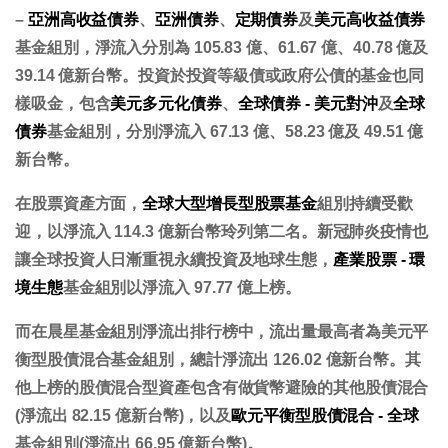
–
亞洲高收益債券
、
亞洲債券
、
定期債券
及
美元高收益債券
基金組別，淨流入分別為 105.83 億、61.67 億、40.78 億及
39.14 億新台幣。投資於投資等級債或政府公債的基金也同
樣吸金，包含
美元多元化債券
、
全球債券 - 美元對沖
及
全球
債券
基金組別，分別淨流入 67.13 億、58.23 億及 49.51 億
新台幣。
在股票資產方面，
全球大型增長型股票基金
組別持續受歡
迎，以淨流入 114.3 億新台幣玲列第二名。新冠肺炎疫情也
讓全球投資人日漸重視永續投資及地球生態，
產業股票 - 環
境生態
基金組別以淨流入 97.77 億上榜。
而在晨星基金組別淨流出排行榜中，流出量最高者為美元平
衡型股債混合基金組別，總計淨流出 126.02 億新台幣。其
他上榜的股債混合型資產包含有做貨幣避險的其他股債混合
(淨流出 82.15 億新台幣)，以及
歐元平衡型股債混合 - 全球
基金組別(淨流出 66.95 億新台幣)。