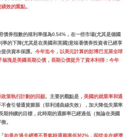
資績效的重點
。
全球政府債券指數的殖利率僅為0.54%，在一些市場(尤其是德國
但殖利率的下降(尤其是在美國和英國)意味著債券投資者已經享
合提供資本保護。
今年迄今，以美元計算的彭博巴克萊全球
的子板塊是美國長期公債，長期公債提升了資本利得：今年
幣政策執行計劃的回顧
。主要的觀點是，
美國的就業率和通
乎不會引發通貨膨脹（菲利浦曲線失效），加大降低失業率
長期持續的目標，此時期的通膨率已經過低（無論在美國
平衡。
「
如果在過去經濟不景氣時通膨率低於2%，卻從未在經濟