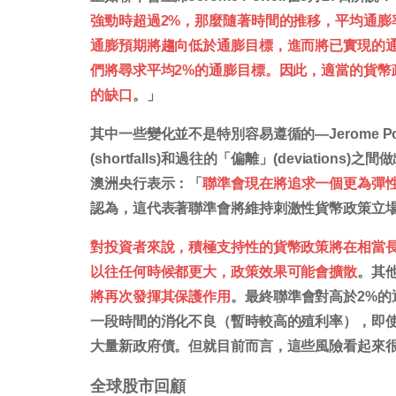
強勁時超過2%，那麼隨著時間的推移，平均通膨
通膨預期將趨向低於通膨目標，進而將已實現的
們將尋求平均2%的通膨目標。因此，適當的貨幣
的缺口
。」
其中一些變化並不是特別容易遵循的—Jerome 
(shortfalls)和過往的「偏離」(deviati
澳洲央行表示：
「
聯準會現在將追求一個更為彈
認為，這代表著聯準會將維持刺激性貨幣政策立場
對投資者來說，積極支持性的貨幣政策將在相當
以往任何時候都更大，政策效果可能會擴散
。其
將再次發揮其保護作用
。最終聯準會對高於2%
一段時間的消化不良（暫時較高的殖利率），即
大量新政府債。但就目前而言，這些風險看起來
全球股市回顧