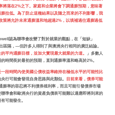
率將落在2%之下。家庭和企業將會下調通膨預期，意味著
通膨拉低。為了防止這種結果以及隨之而來的不利影響，我
政策將允許未來通膨溫和地超過2%，以填補過往通膨過低
Powell認為聯準會改變了對於就業的觀點，在「短缺」
ons)之間做出區隔，—但許多人得到了與澳洲央行相同的廣泛結論。
性的平均通膨目標，並加大實現最大就業的力道。
」多數人
的時間長於最初的預期，直到通膨率溫和略高於2%。
長一段時間內使美國公債收益率維持在極低水平的可能性比
他央行可能會發現自身思路與此類似。
目前來看，債券可能
的通膨率的容忍將不利債券殖利率，而且可能引發債券市場
使聯準會和歐洲央行的資產負債表可能難以適應即將到來的
很有可能發生。