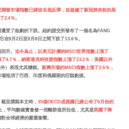
界已開發市場指數已經從谷底反彈
，
並超越了新冠肺炎前的高
2.4％
。
遭受了急劇的下跌。紐約證交所發布了一個名為FANG
在9月2日至9月8日之間下跌了13.6％。
幅回升。
迄今為止，以美元計價的MSCI世界指數上漲了
了4.7％，納斯達克科技股指數上漲了23.2％
：
美國以外
除外）表現尤其糟糕。
新興市場的MSCI指數上漲了2.6％
，
市場抵消了巴西、印度和俄羅斯的巨額虧損。
。截至撰寫本文時，
35個OECD成員國已經公布了6月份的
際上，平均數確實會被一些離群值所拉低，尤其是
英國下降
情對全球經濟的嚴重衝擊。