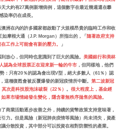
天大約有27萬例新增病例，這個數字在最近幾週還在攀
感染率仍在成長。
括澳洲在內的許多國家都啟動了大規模昂貴的臨時工作和收
正如
摩根大通（J.P. Morgan）所指出的
，「
隨著政府支持
候在工作上可能會有新的壓力。
」
感到放心，但同時也意識到了巨大的風險。
美國銀行和美林
的人認為全球股票正在迎來新一輪的牛市
，但同樣地，他們
勢：只有20％的認為會出現V型，絕大多數人（61％）認
甦，這種復甦會被反覆爆發的新冠疫情所中斷。
第二波新冠
，其次是科技股泡沫破裂（22％）
。
很大程度上，基金經
，如果市場情緒發生變化，隱含著無秩序拋售的風險。
除了商業活動逐步改善之外，持續的貨幣政策支持意味著，
吸引力。但是風險（新冠肺炎疫情等風險）尚未消失，資產
建議分散投資，其中部分可以投資在相對防禦性的產業。