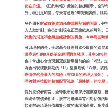
仍在升溫
。《紐約時報》彙編的數據顯示，全球每
升，特別是印度，每天有超過9萬例新病例，且其
另外還有
財政政策資源耗盡或被削減的問題
，包
入支助計劃，這些計劃現在正面臨結束的可能。 
計劃的消退和企業重組計劃的實施，今年晚些時
可以理解的是，全球基金經理對迄今取得的進展
證券進行的9月份基金經理調查發現，其中58%
也非常擔心會出現新冠疫情爆發前的的「V型」走
為會出現緩慢長期的「U」型復甦或「W形」復
疫情仍然是最大的風險（有30％的經理人提出）
理將對科技股的超額配置視為「最擁擠」的交易
對於投資者而言，全球股市前景保持謹慎樂觀，
與現金或債券相比，股市將繼續享有相對估值的
類別的表現過分依賴於少數的市場和產業。高度