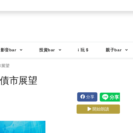
影音bar
投資bar
i 玩＄
親子bar
市展望
股債市展望
分享
開始朗讀