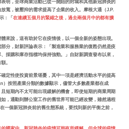
標表明，全球商業活動已從一開始的封城和其他新冠肺炎的
始放寬，被壓抑的需求提高了企業的收入。
摩根大通（J.P.
顯示：
「
在連續五個月的緊縮之後，過去兩個月中的都有擴
濟體來說，這有助於它在疫情後，以一個全新的姿態出現。
成部分，財新評論表示：「製造業和服務業的復甦仍然是疫
單、採購和庫存指標均保持強勁。」自財新調查發布以來，
售額。
不確定性使投資前景堪憂，其中一項是經濟活動水平的提高
rgan）按照產業分類的數據顯示，儘管大多數產業都在成
，且短期內不太可能出現緩解的機會，即使短期的商業周期
例如，通勤到辦公室工作的舊世界可能已經改變，雖然過程
存在一個新冠肺炎前的舊生態系統，要找到新的平衡之前，
目的國家中，新冠肺炎的疫情可能有所緩解，但全球的疫情