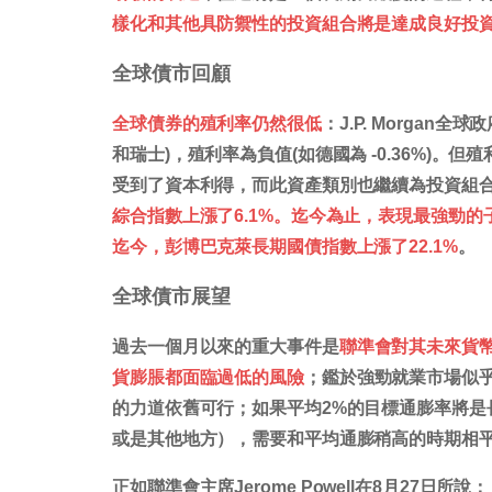
樣化和其他具防禦性的投資組合將是達成良好投
全球債市回顧
全球債券的殖利率仍然很低
：J.P. Morgan
和瑞士)，殖利率為負值(如德國為 -0.36%)。
受到了資本利得，而此資產類別也繼續為投資組
綜合指數上漲了6.1%。迄今為止，表現最強勁
迄今，彭博巴克萊長期國債指數上漲了22.1%
。
全球債市展望
過去一個月以來的重大事件是
聯準會對其未來貨
貨膨脹都面臨過低的風險
；鑑於強勁就業市場似
的力道依舊可行；如果平均2%的目標通膨率將是
或是其他地方），需要和平均通膨稍高的時期相
正如
聯準會主席Jerome Powell在8月27日所說：