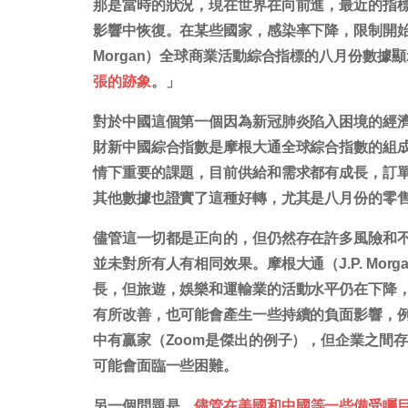
那是當時的狀況，現在世界在向前進，最近的指
影響中恢復。在某些國家，感染率下降，限制開
Morgan）全球商業活動綜合指標的八月份數據
張的跡象
。」
對於中國這個第一個因為新冠肺炎陷入困境的經
財新中國綜合指數是摩根大通全球綜合指數的組
情下重要的課題，目前供給和需求都有成長，訂
其他數據也證實了這種好轉，尤其是八月份的零
儘管這一切都是正向的，但仍然存在許多風險和
並未對所有人有相同效果。摩根大通（J.P. Mo
長，但旅遊，娛樂和運輸業的活動水平仍在下降
有所改善，也可能會產生一些持續的負面影響，
中有贏家（Zoom是傑出的例子），但企業之間
可能會面臨一些困難。
另一個問題是，
儘管在美國和中國等一些備受矚