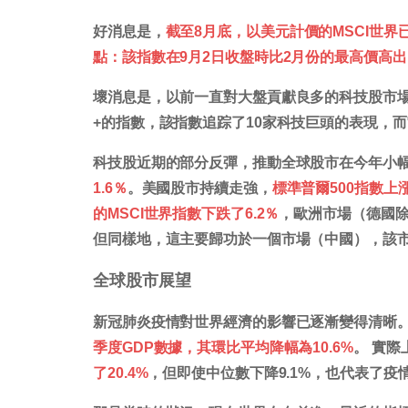
好消息是，
截至8月底，以美元計價的MSCI世
點：該指數在9月2日收盤時比2月份的最高價高出了
壞消息是，以前一直對大盤貢獻良多的科技股市場
+的指數，該指數追踪了10家科技巨頭的表現，而它
科技股近期的部分反彈，推動全球股市在今年小
1.6％
。美國股市持續走強，
標準普爾500指數上漲
的MSCI世界指數下跌了6.2％
，歐洲市場（德國
但同樣地，這主要歸功於一個市場（中國），該
全球股市展望
新冠肺炎疫情對世界經濟的影響已逐漸變得清晰
季度GDP數據，其環比平均降幅為10.6%
。 實
了20.4%
，但即使中位數下降9.1%，也代表了疫