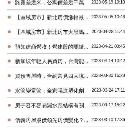
●
2023-05-19 10:10
路寬差幾米，公寓價差幾千萬
●
2023-05-05 10:46
【區域房市】新北房價漲幅最高–土城暫緩重劃區
●
2023-04-28 11:44
【區域房市】新北房市大黑馬！土城區房價上漲的三大原因？
●
2023-04-21 09:45
預知建商營收！營建股的關鍵指標與操作秘訣
●
2023-04-14 10:42
新加坡年輕人易買房，台灣能借鏡？房市回溫？住商徐佳馨獨家分析
●
2023-03-30 16:29
買預售屋時，合約常見四大坑！你踩到了幾坑？
●
2023-03-24 17:11
水管變電管：全家喝進塑化劑
●
2023-03-17 15:22
房子容不容易漏水跟結構有關係？戴雲發教你怎麼看！
●
2023-03-10 17:36
信義房屋股價領先房價變化？準確率超高！