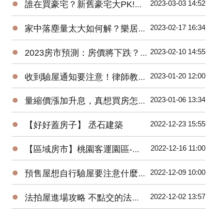
●
2023-03-03 14:52
誰在買豪宅？新舊豪宅大PK!遠雄豪宅銷售團隊親身分享-遠雄Park One
●
2023-02-17 16:34
家中落塵量太大如何解？樂居創辦人Pearl換紗窗體驗大公開！
●
2023-02-10 14:55
2023房市預測：房價將下跌？萬事俱備，尚欠東風！
●
2023-01-20 12:00
收到驗屋通知要注意！律師教你判斷合不合理
●
2023-01-06 13:34
量縮價漲加升息，真想買房怎麼辦？買預售屋還是中古屋？
●
2022-12-23 15:55
【好好蓋房子】 丞石建築
●
2022-12-16 11:00
【區域房市】桃園客運園區-被遺忘的重劃區翻紅！２字頭交易量爆衝有潛力嗎?
●
2022-12-09 10:00
預售屋想自行驗屋要注意什麼？問題最常出在這！
●
2022-12-02 13:57
法拍屋進場攻略 不點交的法拍屋也能買