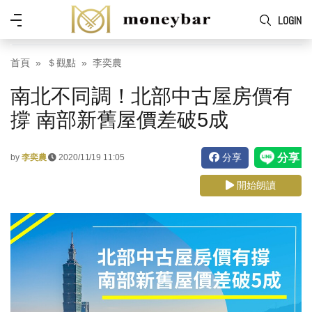
Skip to main content
功
LOGIN
能
表
首頁
＄觀點
李奕農
南北不同調！北部中古屋房價有
撐 南部新舊屋價差破5成
分享
by
李奕農
2020/11/19 11:05
開始朗讀