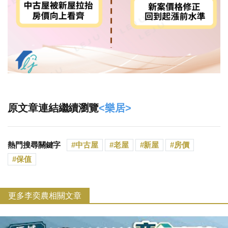
原文章連結繼續瀏覽
<樂居>
熱門搜尋關鍵字
中古屋
老屋
新屋
房價
保值
更多李奕農相關文章