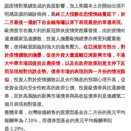
認疫情對業績造成的負面影響，加上美國本土亦開始出現不
明感染源的確診病例，最
終三大指數在恐慌情緒蔓延下，於
二月最後一週創下自金融海嘯以來下表現最差的單週表現
。
歐洲股市在義大利的新冠肺炎疫情突然爆發後，由於疫情向
週邊國家迅速擴散，投資人擔憂歐洲經濟亦將受到嚴重衝
擊，使得歐股面臨到強大的拋售壓力。
在亞洲股市部分，對
於疫情擴散的擔憂，促使外資大量逃離亞洲新興市場，不過
大中華市場因提前反應疫情，以及在政府政策刻意支持下反
而呈現相對抗跌走勢。債券市場的表現則與一月份的情況類
似
，投資人對於疫情擴散以及央行降息的預期心理升高，促
使資金流向安全性較高的政府公債、投資級債券與抗通膨債
券，至於高風險的新興市場債券與高收益債券則是連續第二
個月表現相對落後。
整體來看，台灣核備銷售的股票型基金在二月份的美元平均
報酬率為-7.10%，而債券型基金的美元平均報酬率則
是-1.28%。