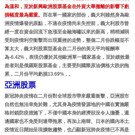
為溫和，至於新興歐洲股票基金在外資大舉撤離的影響下虧
損幅度最為嚴重。
而在單一國家的部份，義大利雖然身為歐
洲疫情爆發的原點，不過在疫情尚未失控前，義大利股市曾
經一度在資金回流下急漲至金融海嘯以來的新高，稍稍減弱
受到疫情利空衝擊而出現重挫的走勢，整個二月份跌幅並不
算太大，
義大利股票型基金在二月份的美元平均報酬率
為-6.42%，表現仍優於其他歐洲單一國家基金，至於績效最
差者則是俄羅斯股票基金，主要受到國際原油價格大跌的拖
累，二月份平均虧損13.69%，。
亞洲股票
新冠肺炎疫情在二月份對全球股市帶來嚴重衝擊，亞洲股市
自然也無法幸免於難，尤其身為疫情發源地的中國在實施嚴
格封鎖防疫措施下，不僅中國本身的經濟狀況令人擔憂，週
邊國家也不免受到連帶拖累，再加上南韓、日本的國內本土
疫情近日開始呈現擴散趨勢，也凸顯新冠肺炎疫情已不再是