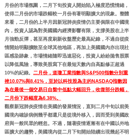
月份的市場氛圍，二月下旬投資人開始陷入極度恐慌情緒，
使得二月份的市場跌幅較一月份有著明顯擴大的現象。整體
來看，二月份的上半月因新冠肺炎疫情仍主要侷限在中國境
內，投資人認為對美國國內經濟影響有限，支撐美股在上半
月強勁反彈，甚至再度刷新收盤歷史最高紀錄，不過自從疫
情開始明顯擴散至全球其他地區，再加上美國國內亦出現社
區感染跡象，市場情緒隨即迅速惡化，投資人紛紛拋售股票
以降低風險，導致美股寫下在最短天數內自高點修正超過
10%的紀錄。
二月份，道瓊工業指數與S&P500指數分別重
挫10.07%與8.41%，至於以科技股為主的NASDAQ指數因
為在最後一個交易日自盤中低點大幅回升，收復部分跌幅，
二月份下跌幅度為6.38%。
觀察新冠肺炎疫情在美國的發展情況，直到二月中旬以前美
國境內確診病例幾乎都還只是從境外移入，因而受到美國政
府與一般民眾的輕忽。不過，隨著疫情逐漸有在中國以外地
區擴大的趨勢，美國境內從二月下旬開始陸續出現幾起不明