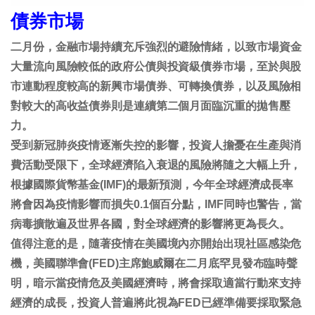
債券市場
二月份，金融市場持續充斥強烈的避險情緒，以致
市場資金
大量流向風險較低的政府公債與投資級債券市場，至於與股
市連動程度較高的新興市場債券、可轉換債券，以及風險相
對較大的高收益債券則是連續第二個月面臨沉重的拋售壓
力。
受到新冠肺炎疫情逐漸失控的影響，投資人擔憂在生產與消
費活動受限下，全球經濟陷入衰退的風險將隨之大幅上升，
根據國際貨幣基金(IMF)的最新預測，今年全球經濟成長率
將會因為疫情影響而損失0.1個百分點，IMF同時也警告，當
病毒擴散遍及世界各國，對全球經濟的影響將更為長久。
值得注意的是，隨著疫情在美國境內亦開始出現社區感染危
機，美國聯準會(FED)主席鮑威爾在二月底罕見發布臨時聲
明，暗示當疫情危及美國經濟時，將會採取適當行動來支持
經濟的成長，投資人普遍將此視為FED已經準備要採取緊急