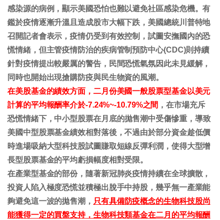
感染源的病例，顯示美國恐怕也難以避免社區感染危機。有
鑑於疫情逐漸升溫且造成股市大幅下跌，美國總統川普特地
召開記者會表示，疫情仍受到有效控制，試圖安撫國內的恐
慌情緒，但主管疫情防治的疾病管制預防中心(CDC)則持續
針對疫情提出較嚴厲的警告，民間恐慌氣氛因此未見緩解，
同時也開始出現搶購防疫與民生物資的風潮。
在美股基金的績效方面，二月份美國一般股票型基金以美元
計算的平均報酬率介於-7.24%~-10.79%之間
，在市場充斥
恐慌情緒下，
中小型股票在月底的拋售潮中受傷慘重，導致
美國中型股票基金績效相對落後，不過由於部分資金趁低價
時進場吸納大型科技股試圖賺取短線反彈利潤，使得大型增
長型股票基金的平均虧損幅度相對受限。
在產業型基金的部份，隨著新冠肺炎疫情持續在全球擴散，
投資人陷入極度恐慌並積極出脫手中持股，幾乎無一產業能
夠避免這一波的拋售潮，
只有具備防疫概念的生物科技股尚
能獲得一定的買盤支持，生物科技類基金在二月的平均報酬