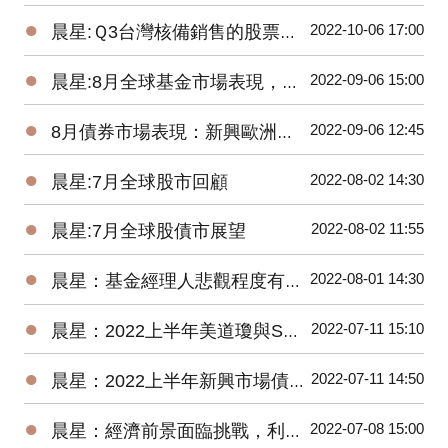
●
2022-10-06 17:00
晨星:Ｑ3台灣核備銷售的股票型基金虧損8.77%，債券型基金虧損5.61%
●
2022-09-06 15:00
晨星:8月全球基金市場表現，能源基金逆勢上漲2.8%、貴金屬基金下跌7.9%
●
2022-09-06 12:45
8月債券市場表現：新興歐洲債券基金交出17.58%高報酬令人驚艷
●
2022-08-02 14:30
晨星:7月全球股市回顧
●
2022-08-02 11:55
晨星:7月全球股債市展望
●
2022-08-01 14:30
晨星：基金經理人悲觀程度有史以來最高，關注企業獲利揭示的未來方向
●
2022-07-11 15:10
晨星：2022上半年美道瓊與S&P500 數下跌15.30%、20.56%，台股基金平均報酬率為-22.18%
●
2022-07-11 14:50
晨星：2022上半年新興市場債券基金因俄羅斯債券跌幅最深
●
2022-07-08 15:00
晨星：經濟前景面臨挑戰，利率將進一步上升