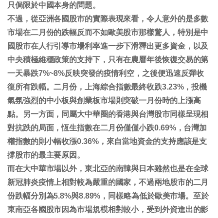
只侷限於中國本身的問題。
不過，從亞洲各國股市的實際表現來看，令人意外的是多數
市場在二月份的跌幅反而不如歐美股市那樣驚人，特別是中
國股市在人行引導市場利率進一步下滑釋出更多資金，以及
中央積極維穩政策的支持下，只有在農曆年後恢復交易的第
一天暴跌7%~8%反映突發的疫情利空，之後便迅速反彈收
復所有跌幅。二月份，
上海綜合指數最終收跌3.23%，投機
氣氛強烈的中小板與創業板市場則突破一月份時的上漲高
點。另一方面，同屬大中華圈的香港與台灣股市同樣呈現相
對抗跌的局面，恆生指數在二月份僅僅小跌0.69%，台灣加
權指數的則小幅收漲0.36%
，來自當地資金的支持應該是支
撐股市的最主要原因。
而在大中華市場以外，東北亞的南韓與日本雖然也是在全球
新冠肺炎疫情上相對較為嚴重的國家，不過兩地股市的二月
份跌幅分別為5.8%與8.89%，同樣略為低於歐美市場。至於
東南亞各國股市因為市場規模相對較小，受到外資進出的影