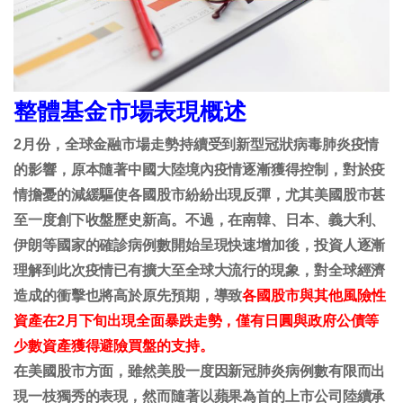
整體基金市場表現概述
2月份，全球金融市場走勢持續受到新型冠狀病毒肺炎疫情
的影響，原本隨著中國大陸境內疫情逐漸獲得控制，對於疫
情擔憂的減緩驅使各國股市紛紛出現反彈，尤其美國股市甚
至一度創下收盤歷史新高。不過，在南韓、日本、義大利、
伊朗等國家的確診病例數開始呈現快速增加後，投資人逐漸
理解到此次疫情已有擴大至全球大流行的現象，對全球經濟
造成的衝擊也將高於原先預期，導致
各國股市與其他風險性
資產在2月下旬出現全面暴跌走勢，僅有日圓與政府公債等
少數資產獲得避險買盤的支持。
在美國股市方面，雖然美股一度因新冠肺炎病例數有限而出
現一枝獨秀的表現，然而隨著以蘋果為首的上市公司陸續承