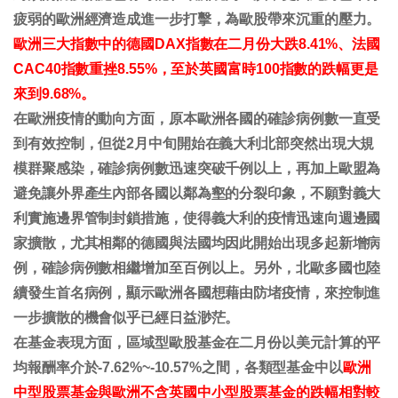
疲弱的歐洲經濟造成進一步打擊，為歐股帶來沉重的壓力。
歐洲三大指數中的德國DAX指數在二月份大跌8.41%、法國
CAC40指數重挫8.55%，至於英國富時100指數的跌幅更是
來到9.68%。
在歐洲疫情的動向方面，原本歐洲各國的確診病例數一直受
到有效控制，但從2月中旬開始在義大利北部突然出現大規
模群聚感染，確診病例數迅速突破千例以上，再加上歐盟為
避免讓外界產生內部各國以鄰為壑的分裂印象，不願對義大
利實施邊界管制封鎖措施，使得義大利的疫情迅速向週邊國
家擴散，尤其相鄰的德國與法國均因此開始出現多起新增病
例，確診病例數相繼增加至百例以上。另外，北歐多國也陸
續發生首名病例，顯示歐洲各國想藉由防堵疫情，來控制進
一步擴散的機會似乎已經日益渺茫。
在基金表現方面，區域型歐股基金在二月份以美元計算的平
均報酬率介於-7.62%~-10.57%之間，各類型基金中以
歐洲
中型股票基金與歐洲不含英國中小型股票基金的跌幅相對較