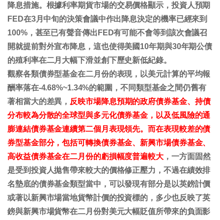
降息措施。
根據利率期貨市場的交易價格顯示，投資人預期
FED在3月中旬的決策會議中作出降息決定的機率已經來到
100%
，甚至已有聲音傳出FED有可能不會等到該次會議召
開就提前對外宣布降息，這也使得美國10年期與30年期公債
的殖利率在二月大幅下滑並創下歷史新低紀錄。
觀察各類債券型基金在二月份的表現，以美元計算的平均報
酬率落在-4.68%~1.34%的範圍，不同類型基金之間仍舊有
著相當大的差異，
反映市場降息預期的政府債券基金、持債
分布較為分散的全球型與多元化債券基金，以及低風險的通
膨連結債券基金連續第二個月表現領先。而在表現較差的債
券型基金部分，包括可轉換債券基金、新興市場債券基金、
高收益債券基金在二月份的虧損幅度普遍較大
，一方面固然
是受到投資人拋售帶來較大的價格修正壓力，不過在績效排
名墊底的債券基金類型當中，可以發現有部分是以英鎊計價
或著以新興市場當地貨幣計價的投資標的，多少也反映了英
鎊與新興市場貨幣在二月份對美元大幅貶值所帶來的負面影