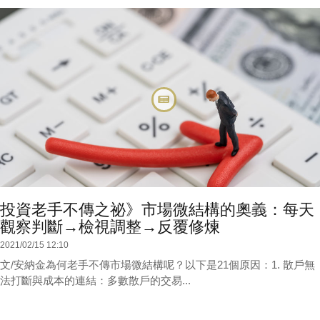
投資老手不傳之祕》市場微結構的奧義：每天
觀察判斷→檢視調整→反覆修煉
2021/02/15 12:10
文/安納金為何老手不傳市場微結構呢？以下是21個原因：1. 散戶無
法打斷與成本的連結：多數散戶的交易...