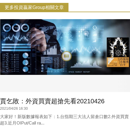
更多投資贏家Group相關文章
賈乞敗：外資買賣超搶先看20210426
2021/04/26 16:30
大家好！新版數據報表如下：1.台指期三大法人留倉口數2.外資買賣
超3.近月OIPut/Call ra...