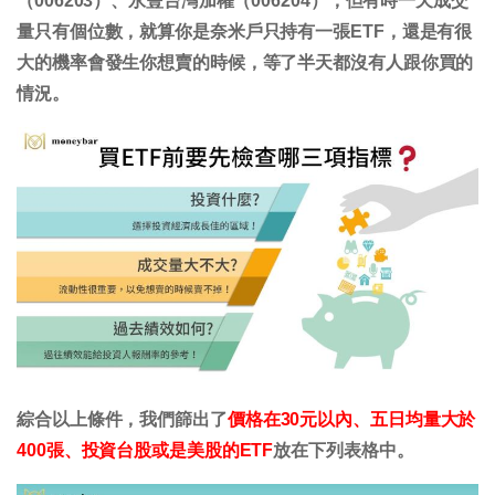
（006203）、永豐台灣加權（006204），但有時一天成交
量只有個位數，就算你是奈米戶只持有一張ETF，還是有很
大的機率會發生你想賣的時候，等了半天都沒有人跟你買的
情況。
綜合以上條件，我們篩出了
價格在30元以內、五日均量大於
400張、投資台股或是美股的ETF
放在下列表格中。