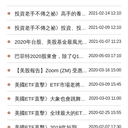
●
2021-02-14 12:10
投資老手不傳之祕》高手的養成3階段：開放心胸 + 廣泛學習 + 大空頭洗禮
●
2021-02-09 12:10
投資老手不傳之祕》投資、投機、避險——3種部位都要嚴守各自紀律
●
2021-01-07 11:23
2020年台股、美股基金最風光，平均績效超過15%，能源基金谷底翻身大賺逾160%！
●
2020-05-03 17:10
巴菲特2020股東會，除了Q1虧損，接下來投資人應該注意那些事？
●
2020-03-16 15:00
【美股報告】Zoom (ZM) 受惠疫情，2019Q4財報及2020展望
●
2020-03-09 15:45
美國ETF直擊》ETF市場老將新兵爭鋒，誰是資金最青睞的No1？
●
2020-03-03 11:00
美國ETF直擊》大象也會跳舞？2019美國主動ETF規模Top15出爐！
●
2020-02-25 15:55
美國ETF直擊》全球最大的ETF是它⋯⋯1檔抵N檔0050！
●
2020-02-07 17:30
美國ETF直擊》2019年短期、低風險的固定收益ETF最受追捧