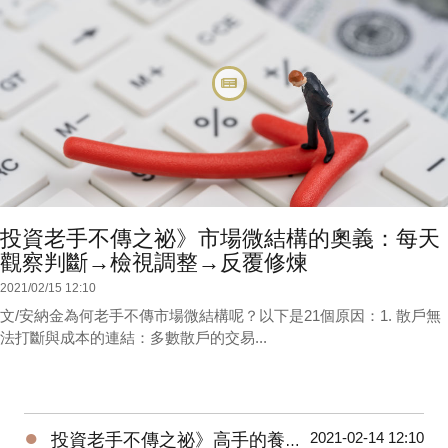
投資老手不傳之祕》市場微結構的奧義：每天
觀察判斷→檢視調整→反覆修煉
2021/02/15 12:10
文/安納金為何老手不傳市場微結構呢？以下是21個原因：1. 散戶無
法打斷與成本的連結：多數散戶的交易...
●
2021-02-14 12:10
投資老手不傳之祕》高手的養成3階段：開放心胸 + 廣泛學習 + 大空頭洗禮