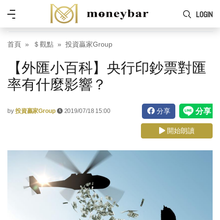
Skip to main content
功
LOGIN
能
表
首頁
＄觀點
投資贏家Group
【外匯小百科】央行印鈔票對匯
率有什麼影響？
分享
by
投資贏家Group
2019/07/18 15:00
開始朗讀