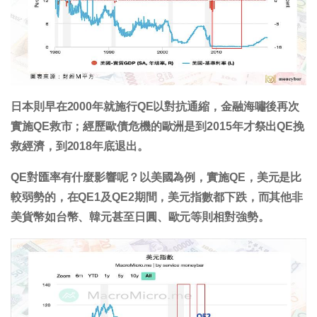
日本則早在2000年就施行QE以對抗通縮，金融海嘯後再次
實施QE救市；經歷歐債危機的歐洲是到2015年才祭出QE挽
救經濟，到2018年底退出。
QE對匯率有什麼影響呢？以美國為例，實施QE，美元是比
較弱勢的，在QE1及QE2期間，美元指數都下跌，而其他非
美貨幣如台幣、韓元甚至日圓、歐元等則相對強勢。