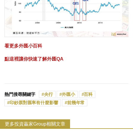
看更多外匯小百科
點這裡讓你快速了解外匯QA
熱門搜尋關鍵字
央行
外匯小
百科
印鈔票對匯率有什麼影響
前幾年常
更多投資贏家Group相關文章