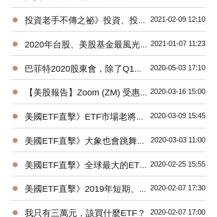
●
2021-02-09 12:10
投資老手不傳之祕》投資、投機、避險——3種部位都要嚴守各自紀律
●
2021-01-07 11:23
2020年台股、美股基金最風光，平均績效超過15%，能源基金谷底翻身大賺逾160%！
●
2020-05-03 17:10
巴菲特2020股東會，除了Q1虧損，接下來投資人應該注意那些事？
●
2020-03-16 15:00
【美股報告】Zoom (ZM) 受惠疫情，2019Q4財報及2020展望
●
2020-03-09 15:45
美國ETF直擊》ETF市場老將新兵爭鋒，誰是資金最青睞的No1？
●
2020-03-03 11:00
美國ETF直擊》大象也會跳舞？2019美國主動ETF規模Top15出爐！
●
2020-02-25 15:55
美國ETF直擊》全球最大的ETF是它⋯⋯1檔抵N檔0050！
●
2020-02-07 17:30
美國ETF直擊》2019年短期、低風險的固定收益ETF最受追捧
●
2020-02-07 17:00
我只有三萬元，該買什麼ETF？