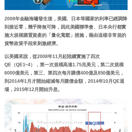
2008年金融海嘯發生後，美國、日本等國家的利率已經調降
到接近零，幾乎降無可降，因此美國聯準會、日本央行都實
施大規模購置資產的「量化寬鬆」措施，藉由這樣非常規的
貨幣政策手段來刺激經濟。
以美國來說，從2008年11月起陸續實施了四次
QE（QE1~4），第一次規模高達1.75兆美元，第二次規模
6000億美元，第三、第四次每月購債400億及850億美元，
到2014年1月才開始縮減每月購債金額，2014年10月QE退
場，2015年12月開始升息。