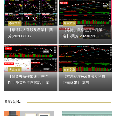
專家文章
專家文章
【每週法人選股及產業】-葉
【等待、觀察也是一種策
芳(20260801)
略】-葉芳(20230730)
專家文章
專家文章
【融資去槓桿加速，靜待
【本週關注Fed會議及科技
Fed 決策與主席談話】-葉芳
巨頭財報】-葉芳
(20260729)
(20260727)
＄影音Bar