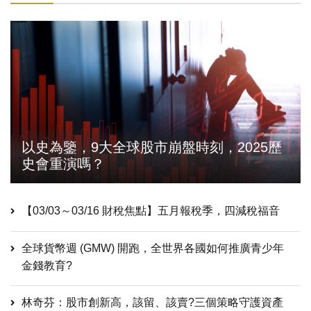
以史為鑒，9大全球股市崩盤時刻，2025歷
史會重演嗎？
【03/03～03/16 財稅焦點】五月報稅季，四減稅福音
全球貨幣週 (GMW) 開跑，全世界各國如何推廣青少年
金錢教育?
林奇芬：股市創新高，該留、該賣?三個策略守護資產