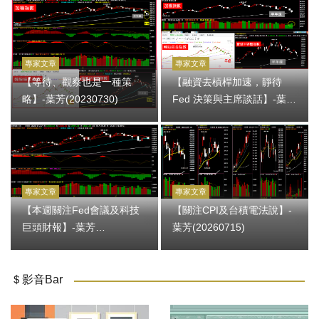
專家文章
專家文章
【等待、觀察也是一種策
【融資去槓桿加速，靜待
略】-葉芳(20230730)
Fed 決策與主席談話】-葉芳
(20260729)
專家文章
專家文章
【本週關注Fed會議及科技
【關注CPI及台積電法說】-
巨頭財報】-葉芳
葉芳(20260715)
(20260727)
＄影音Bar