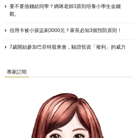
要不要借錢給同學？媽咪老師3原則培養小學生金錢
觀。
信用卡被小孩盜刷3000元？家長必知3個預防原則！
7歲開始參加巴菲特股東會，驗證投資「複利」的威力
專家訂閱