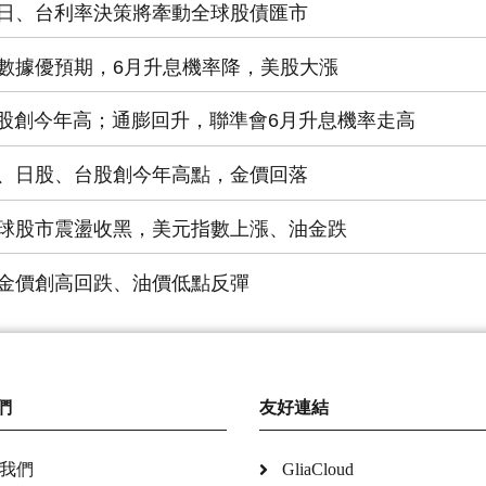
日、台利率決策將牽動全球股債匯市
數據優預期，6月升息機率降，美股大漲
美股創今年高；通膨回升，聯準會6月升息機率走高
、日股、台股創今年高點，金價回落
球股市震盪收黑，美元指數上漲、油金跌
金價創高回跌、油價低點反彈
們
友好連結
我們
GliaCloud