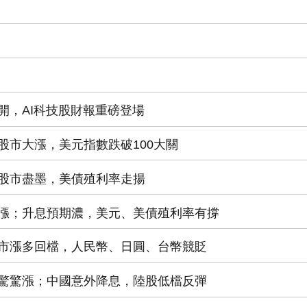
開，AI科技股財報重磅登場
股市大漲，美元指數跌破100大關
股市盡墨，美債殖利率走揚
漲；升息預期濃，美元、美債殖利率有撐
市漲多回檔，人民幣、日圓、台幣競貶
驚驚漲；中國意外降息，陸股低檔反彈