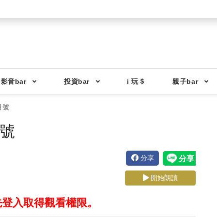
影音bar
投資bar
i 玩＄
親子bar
月號
月號
分享
開始朗讀
先登入取得觀看權限。