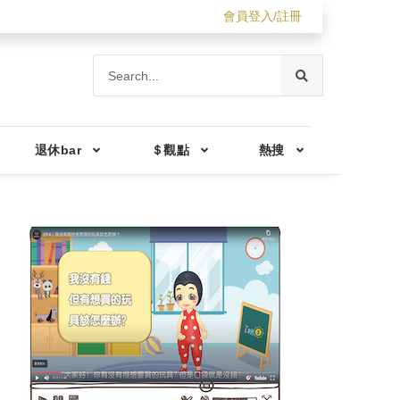
會員登入/註冊
退休bar
＄觀點
熱搜